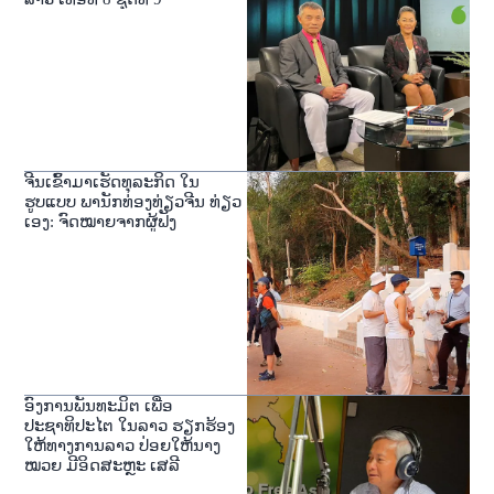
ຈີນເຂົ້າມາເຮັດທຸລະກິດ ໃນ
ຮູບແບບ ພານັກທ່ອງທ່ຽວຈີນ ທ່ຽວ
ເອງ: ຈົດໝາຍຈາກຜູ້ຟັງ
ອົງການພັນທະມິຕ ເພື່ອ
ປະຊາທິປະໄຕ ໃນລາວ ຮຽກຮ້ອງ
ໃຫ້ທາງການລາວ ປ່ອຍໃຫ້ນາງ
ໝວຍ ມີອິດສະຫຼະ ເສລີ