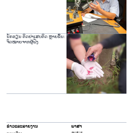
ນັກຮຽນ ຕິດຢາເສບຕິດ ຫຼາຍຂຶ້ນ:
ຈົດໝາຍຈາກຜູ້ຟັງ
ຂ່າວແລະລາຍງານ
ພາສາ