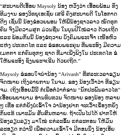
“ສະບາຍດີເອື້ອຍ Maysoly ນ້ອງ ຫວັງວ່າ ເອື້ອຍພ້ອມ ທັງ
ທີມງານ ຂອງວິທຍຸເອເຊັຍ ເສຣີ ຄົງສະບາຍດີ ໃນໂອກາດ
ດີໆ ເຊັ່ນນີ້ ນ້ອງຂໍອວຍພອນ ໃຫ້ພີ່ນ້ອງຊາວລາວ ໝົດທຸກ
ຄົນ ຈົ່ງມີຄວາມສຸກ ມ່ວນຊື່ນ ໃນບຸນປີໃໝ່ລາວ ດ້ວຍເຖີດ
ແລະ ພ້ອມກັນນີ້ ນ້ອງຂໍຖວາຍ ບັງຄົມພຣະເຈົ້າ ເໜືອຫົວ
ແຫ່ງ ປະເທດໄທ ແລະ ຂໍຂອບພຣະຄຸນ ທີ່ພຣະອົງ ມີຄວາມ
ເມຕຕາ ແກ່ຄົນທຸກໆ ຊາດ ທີ່ມາເພີ່ງພິງໃນ ປະເທດໄທ ຂໍ
ໃຫ້ພຣະອົງ ຊົງພຣະຈເຣີນ ດ້ວຍເຖີດ.”
Maysoly ຂໍຂອບໃຈນຳນ້ອງ “Arivanh” ທີ່ສລະເວລາຂຽນ
ຈົດໝາຍ ເຖິງລາຍການ ໃນຈມ. ຂອງ ນ້ອງເວົ້າວ່າ ທີ່ຂຽນ
ຈມ. ເຖິງເອື້ອຍມື້ນີ້ ກໍເພື່ອຕໍ່ວ່າຕໍ່ຂານ “ນັກປະພັນລາວໄທ”
ເອື້ອຍພຍາຍາມ ອ່ານທົບທວນ ຈົດໝາຍ ຂອງນ້ອງ ຫລາຍ
ໆ ເທື່ອ ແຕ່ກໍຍັງບໍ່ເຂົ້າໃຈ ວ່ານ້ອງຢາກ ຈະເວົ້າເຣື່ອງຫຍັງ
ກັນແທ້ ເພາະມັນ ສັບສົນຫລາຍ. ຖ້າເປັນໄປໄດ້ ຢາກໃຫ້
ນ້ອງລຽບລຽງ ມາໃໝ່ ແຕ່ລະຂັ້ນ ແຕ່ລະຕອນ ໃຫ້ມັນ
ລະອຽດ ກວ່ານີ້ ເພື່ອຄວາມເຂົ້າໃຈ ມີຕອນນຶ່ງ ນ້ອງເອີ່ຍ