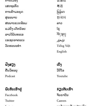
ການເມືອງ
普通话
ເສດຖະກິດ
粤语
ການຄ້າມະນຸດ
မြန်မာ
ສຸຂະພາບ
한국어
ສະພາບແວດລ້ອມ
ລາວ
ແມ່ຍິງ-ເດັກນ້ອຍ
ខ្មែ
ລາວໂພ້ນທະເລ
བོད་སྐད།
ເອເຊຍອາຄະເນ
ئۇيغۇر
ວັດທະນະທຳ
Tiếng Việt
English
ຟັງສຽງ
ເບິ່ງ
ຄື້ນວິທະຍຸ
ວີດີໂອ
Opens in new window
Podcast
Youtube
ພົບກັບເຮົາຢູ່
ກ່ຽວກັບເຮົາ
Opens in new window
Facebook
ຈັນຍາບັນ
Opens in new window
Opens in new window
Twitter
Careers
Opens in new window