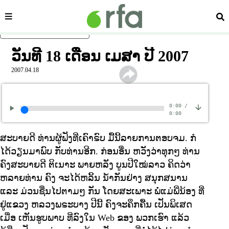
ໝວດ
ຄົ້
ຂ້າມໄປຍັງເນື້ອຫາຫຼັກ
ວັນທີ 18 ເດືອນ ເມສາ ປີ 2007
2007.04.18
0:00
/
0:00
ສະບາຍດີ ທ່ານຜູ້ຟັງທີ່ເຄົາຣົບ ມື້ນີ້ລາຍການຕອບຈມ. ກໍ
ໄດ້ວຽນມາພົບ ກັບທ່ານອີກ. ກ່ອນອື່ນ ຫວັງວ່າທຸກໆ ທ່ານ
ຄົງສະບາຍດີ ຕິເນາະ ພາຍຫລັງ ບູນປີໃໝ່ລາວ ຄິດວ່າ
ຫລາຍທ່ານ ຄົງ ຈະໄດ້ຫລິ້ນ ນ້ຳກັນຢ່າງ ສນຸກສນານ
ແລະ ມ່ວນຊື່ນໄປຕາມໆ ກັນ ໂດຍສະເພາະ ພໍ່ແມ່ພີ່ນ້ອງ ທີ່
ຢູ່ແຂວງ ຫລວງພຣະບາງ ປີນີ້ ຄົງຈະຄຶກຄື້ນ ເປັນພິເສດ
ເມື່ອ ເຫັນຮູບພາບ ທີ່ລົງໃນ Web ຂອງ ພວກເຮົາ ແລ້ວ