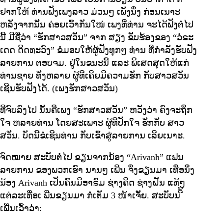
ຢາກໃຫ້ ທ່ານຟັງເພງລາວ ມ່ວນໆ ເພັງນຶ່ງ ກ່ອນເນາະ
ຫລັງຈາກນັ້ນ ຄ່ອຍເວົ້າກັນໃໝ່ ເພງທີ່ທ່ານ ຈະໄດ້ຟັງຕໍ່ໄປ
ນີ້ ມີຊື່ວ່າ “ຮັກສາວສວັນ” ຈາກ ສຽງ ຂັບຮ້ອງຂອງ “ວໍຣະ
ເດດ ດິດທະວົງ” ຂໍມອບໃຫ້ຜູ້ຟັງທຸກໆ ທ່ານ ທີ່ກຳລັງຮັບຟັງ
ລາຍການ ຕອບຈມ. ຢູ່ໃນຂນະນີ້ ແລະ ພິເສດສຸດໃຫ້ແກ່
ທ່ານຊາຍ ທັງຫລາຍ ຜູ້ທີ່ເຄີຍມີຄວາມຮັກ ກັບສາວສວັນ
ເຊີນຮັບຟັງໄດ້. (ເພງຮັກສາວສວັນ)
ທີ່ຈົບລົງໄປ ນັ້ນຄືເພງ “ຮັກສາວສວັນ” ຫວັງວ່າ ຄົງຈະຖຶກ
ໃຈ ຫລາຍທ່ານ ໂດຍສະເພາະ ຜູ້ທີ່ປັກໃຈ ຮັກກັບ ສາວ
ສວັນ. ບັດນີ້ຂໍເຊີນທ່ານ ກັບເຂົ້າສູ່ລາຍການ ເລີຍເນາະ.
ຈົດໝາຍ ສະບັບຕໍ່ໄປ ຂຽນຈາກນ້ອງ “Arivanh” ແຟນ
ລາຍການ ຂອງພວກເຮົາ ນານໆ ເພີ່ນ ຈຶ່ງຂຽນມາ ເທື່ອນຶ່ງ
ນ້ອງ Arivanh ເປັນຄົນມີອາຣົມ ຊ່າງຄິດ ຊ່າງຝັນ ແທ້ໆ
ແຕ່ລະເທື່ອເ ພີ່ນຂຽນມາ ກໍ່ເຕັມ 3 ໜ້າເຈັ້ຍ. ສະບັບນ ີ້
ເພີ່ນເວົ້າວ່າ: