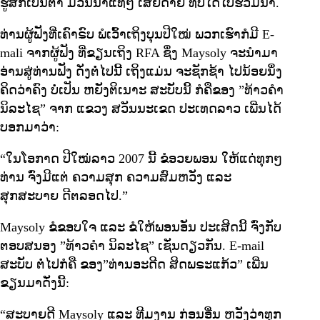
ຮູ້ສຶກເປັນຕາ ມ່ວນນຳແທ້ໆ ເສັຍດາຍ ທີ່ບໍ່ໄດ້ໄປຮ່ວມນຳ.
ທ່ານຜູ້ຟັງທີ່ເຄົາຣົບ ພໍເວົ້າເຖິງບຸນປີໃໝ່ ພວກເຮົາກໍມີ E-
mali ຈາກຜູ້ຟັງ ທີ່ຂຽນເຖິງ RFA ຊຶ່ງ Maysoly ຈະນຳມາ
ອ່ານສູ່ທ່ານຟັງ ດັ່ງຕໍ່ໄປນີ້ ເຖິງແມ່ນ ຈະຊັກຊ້າ ໄປນ້ອຍນຶ່ງ
ຄິດວ່າຄົງ ບໍ່ເປັນ ຫຍັງຕິເນາະ ສະບັບນີ້ ກໍຄືຂອງ ”ທ້າວຄຳ
ນິລະໄຊ” ຈາກ ແຂວງ ສວັນນະເຂດ ປະເທດລາວ ເພີ່ນໄດ້
ບອກມາວ່າ:
“ໃນໂອກາດ ປີໃໝ່ລາວ 2007 ນີ້ ຂໍອວຍພອນ ໃຫ້ແດ່ທຸກໆ
ທ່ານ ຈົ່ງມີແຕ່ ຄວາມສຸກ ຄວາມສົມຫວັງ ແລະ
ສຸກສະບາຍ ດີຕລອດໄປ.”
Maysoly ຂໍຂອບໃຈ ແລະ ຂໍໃຫ້ພອນອັນ ປະເສີດນີ້ ຈົ່ງກັບ
ຕອບສນອງ ”ທ້າວຄຳ ນິລະໄຊ” ເຊັ່ນດຽວກັນ. E-mail
ສະບັບ ຕໍ່ໄປກໍຄື ຂອງ”ທ່ານອະດີດ ສິດພຣະແກ້ວ” ເພີ່ນ
ຂຽນມາດັ່ງນີ້:
“ສະບາຍດີ Maysoly ແລະ ທີມງານ ກ່ອນອື່ນ ຫວັງວ່າທຸກ