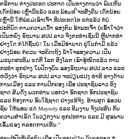
ຕຣີການ ຕ່າງປະເທດ ປະກາດ ເປັນທາງການວ່າ ພົບເຫັນ
ເດັກນ້ອຍ ເຫຼົ່ານີ້ແລ້ວ ແລະ ພ້ອມທ ີ່ຈະສົ່ງຄືນ ເດັກນ້ອຍ
ເຫຼົ່ານີ້ ໃຫ້ພໍ່ແມ່ເຂົາເຈົ້າ ທີ່ປະເທດໄທ ແຕ່ແລ້ວ ກໍບໍ່
ປະຕິບັດ ຕາມຄວາມເວົ້າ ຂອງຕົນ ຂ້າພະເຈົ້າ ບໍ່ເຂົ້າໃຈວ່າ
ເປັນຫຍັງ ຣັຖບານ ສປປ.ລາວ ຈຶ່ງກະທຳເຊັ່ນນີ້ ຫຼືຢາກທຳ
ຢ່າງໃດ ກໍໄດ້ຊັ້ນບໍ່? ໃນ ເມື່ອມີອຳນາດ ຢູ່ໃນກຳມື ແລ້ວ
ຢ່າງນ້ອຍ ກໍຄວນ ຈະຄິດເຖິງ ນ້ຳໃຈຂອງຄວາມ ເປັນ
ມະນຸດສະທັມ ແດ່ຕີ້ ໂລກ ທັງໂລກ ເຂົາຮູ້ໝົດແລ້ວ ການ
ກະທຳ ທຸກຢ່າງ ໃນປັດຈຸບັນ ຂອງຣັຖບານ ສປປ.ລາວ ແລະ
ຫວັງວ່າ ຣັຖບານ ສປປ.ລາວ ຈະປ່ຽນແປງ ທ່າທີ ທາງດ້ານ
ການເມືອງ ແລະ ການປົກຄອງ ເພື່ອ ປະຊາຊົນລາວ ທັງ
ຊາດ ສົມດັ່ງ ພວກທ່ານ ບອກວ່າ ຮັກຊາດ ຮັກປະຊາຊົນ
ແລະ ຕ້ອງການ ຮັບໃຊ້ຊາດ ຢ່າງແທ້ຈິງ. ທ້າຍສຸດ ຂໍອວຍ
ຊັຍ ໃຫ້ພອນ ແດ່ Maysoly ແລະ ທີມງານ ຈົ່ງປະສົບ ກັບ
ຄວາມສຳເຣັດ ໃນວຽກງານ ທຸກປະການ ແລະ ມີ ສຸຂພາບ
ເຂັ້ມແຂງ ຕລອດການເທີ້ນ.”
ທ່ານຜູ້ຟັງທີ່ເຄົາຣົບ ເພື່ອ ເປັນການປ່ຽນ ບັນຍາກາດ ກໍ