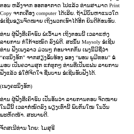
ຕອນ ຫລັງຈາກ ອອກອາກາດ ໄປແລ້ວ ທ່ານສາມາດ Print
Copy ຈາກເຄື່ອງ computer ໄດ້ເລີຍ. ຖ້າມີບັນຫາແນວໃດ
ຂໍເຊີນຂຽນຈົດໝາຍ ເຖິງພວກເຮົາໄດ້ອີກ ຍິນດີຕ້ອນຮັບ.
ທ່ານ ຜູ້ຟັງທີ່ເຄົາຣົບ ພໍເວົ້າມາ ເຖິງຕອນນີ້ ເວລາແຫ່ງ
ລາຍການ ກໍໃກ້ຈະໝົດ ລົງພໍດີ. ສະນັ້ນ Maysoly ຂໍເຊີນ
ທ່ານ ຟັງເພງລາວ ມ່ວນໆ ກ່ອນຈາກກັນ ເພງນີ້ມີຊື່ວ່າ
“ຄະນຶງຮັກ” ຈາກສຽງຂັບຮ້ອງ ຂອງ “ພອນ ພູມີທອນ” ຂໍ
ມອບ ເປັນຄວາມສຸກ ແກ່ທຸກໆ ທ່ານທີ່ເປັນແຟນ ລາຍການ
ຟັງແລ້ວ ຂໍໃຫ້ຈິດໃຈ ຊື່ນບານ ຂໍເຊີນຮັບຟັງໄດ້.
(ເພງຄະນຶງຮັກ)
ທ່ານ ຜູ້ຟັງທີ່ເຄົາຣົບ ເປັນອັນວ່າ ລາຍການຕອບ ຈົດໝາຍ
ໃນມື້ນີ້ ເວລາກໍໝົດລົງ ພຽງເທົ່ານີ້ ພົບກັນໃໝ ໃນວັນ
ພະຫັດໜ້າ. ສະບາຍດີ.
ຈັດສເນີທ່ານ ໂດຍ: ໄມສຸຣີ