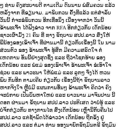
ໆ ທ່ານ ຄົງສະບາຍດີ ຕາມເດີມ ດົນນານ ພໍສົມຄວນ ແລ້ວ
ຫລັງຈາກ ທີ່ຂຽນຈມ. ມາຣົບກວນ ຄັ້ງທີ່ແລ້ວ ແຕ່ສຳລັບ
ວັນນີ້ ກໍຈະຂໍຣົບກວນ ອີກເທື່ອນຶ່ງ ເນື່ອງຈາກວ່າ ວັນນີ້
ຂ້າພະເຈົ້າ ໄດ້ຟັງຂ່າວ ຈາກ RFA ອີກກ່ຽວກັບ ເດັກນ້ອຍ
ຊາວເຜົ່າມົ້ງ 21 ຄົນ ທີ່ ທາງ ຣັຖບານ ສປປ.ລາວ ສົ່ງໃຫ້
ພີ່ນ້ອງຂອງເຂົາເຈົ້າ ທີ່ຜ່ານມານີ້ ກ່ຽວກັບເຣື່ອງນີ້ ໃນ ນາມ
ສ່ວນຕົວ ຂອງ ຂ້າພະເຈົ້າ ຮູ້ສຶກ ມີຄວາມສລົດໃຈ ຕໍ່
ເຫດການ ອັນນີ້ຢ່າງສຸດຊຶ້ງ ແລະ ຖືວ່າໂຊກຮ້າຍ ຂອງ
ເດັກນ້ອຍ ແລະ ພໍ່ແມ່ ຂອງເຂົາເຈົ້າ ຂ້າພະເຈົ້າ ຂໍເອົາໃຈ
ຊ່ວຍ ແລະ ພາວະນາ ໃຫ້ພໍ່ແມ່ ແລະ ລູກໆ ຈົ່ງໄດ້ ຫວນ
ພົບ ກັນອີກ ຕາມເຄີຍ ກ່ຽວກັບ ເຣື່ອງນີ້ຖ້າ ຣັຖບານລາວ
ຫາກຈິງໃຈ ຫຼືບໍ່ມີ ແຜນການອື່ນໆ ຂ້າພະເຈົ້າ ຄິດວ່າ ຄົງ
ຈະບໍ່ກາຍ ເປັນບັນຫາໃຫຍ່ ແລະ ຍາວນານ ມາຈົນປານ ນີ້
ດອກ ຜ່ານມາ ຣັຖບານ ສປປ.ລາວ ປະຕິເສດ ວ່າບໍ່ຮູ້ ແລະ
ບໍ່ຈັກກ່ຽວກັບ ທາງການໄທ ສົ່ງເດັກນ້ອຍ ເຫຼົ່ານີ້ກັບຄືນໄປ
ສປປ.ລາວ ແຕ່ຊ້ຳພັດໄດ້ຂ່າວວ່າ ເດັກນ້ອຍ ຖືກຂັງ ຢູ່
ສປປ.ລາວ ແລະ ຕໍ່ມາ ທ່ານ ຮອງນາຍົກຣັຖມົນຕຣີ ຣັຖມົນ