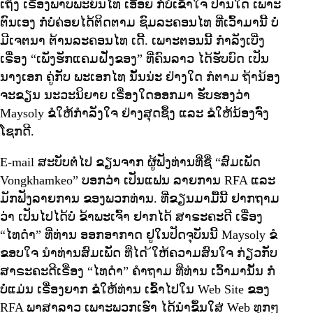
ເຖິງ ເຣື່ອງພາບພະຍົນໄທ ເອື້ອຍ ກໍບໍ່ເຂົ້າໃຈ ປານໃດ ເພາະ
ຕົນເອງ ກໍ່ບໍ່ຄ່ອຍໄດ້ຕິດຕາມ ຊົມລະຄອນໄທ ທີ່ເວົ້າມານີ້ ບໍ່
ມີເຈຕນາ ຕ້ານລະຄອນໄທ ເດີ້. ເພາະຕອນນີ້ ກຳລັງເບີ່ງ
ເຣື່ອງ “ເພັງຮັກແຄມຝັ່ງຂອງ” ທີ່ຄົນລາວ ໄດ້ຮັບບົດ ເປັນ
ນາງເອກ ຄູ່ກັບ ພະເອກໄທ ນັ້ນນ່ະ ຢ່າງໃດ ກໍຕາມ ຖ້ານ້ອງ
ຈະຂຽນ ນະວະນິຍາຍ ເຣື່ອງໃດອອກມາ ຮັບຮອງວ່າ
Maysoly ຂໍໃຫ້ກຳລັງໃຈ ຢ່າງສຸດຊຶ້ງ ແລະ ຂໍໃຫ້ນ້ອງຈົ່ງ
ໂຊກດີ.
E-mail ສະບັບຕໍ່ໄປ ຂຽນຈາກ ຜູ້ຟັງທ່ານທີ່ຊື່ “ສົມເພັດ
Vongkhamkeo” ບອກວ່າ ເປັນແຟນ ລາຍການ RFA ແລະ
ມັກຟັງລາຍການ ຂອງພວກທ່ານ. ທີ່ຂຽນມາມື້ນີ້ ຢາກຖາມ
ວ່າ ເປັນໄປໄດ້ບໍ່ ຂ້າພະເຈົ້າ ຢາກໄດ້ ສາຣະຄະດີ ເຣື່ອງ
“ໄທດຳ” ທີ່ທ່ານ ອອກອາກາດ ຢູໃນປັດຈຸບັນນີ້ Maysoly ຂໍ
ຂອບໃຈ ນຳທ່ານສົມເພັດ ທີ່ໄດ ້ໃຫ້ຄວາມສົນໃຈ ກ່ຽວກັບ
ສາຣະຄະດີເຣື່ອງ “ໄທດຳ” ຄຳຖາມ ທີ່ທ່ານ ເວົ້າມານັ້ນ ກໍ່
ບໍ່ແມ່ນ ເຣື່ອງຍາກ ຂໍໃຫ້ທ່ານ ເຂົ້າໄປໃນ Web Site ຂອງ
RFA ພາສາລາວ ເພາະພວກເຮົາ ໄດ້ນຳຂຶ້ນໃສ່ Web ທຸກໆ