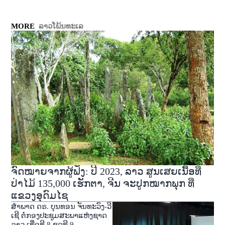
MORE
ລາວໂພ້ນທະເລ
ຈົດໝາຍຈາກຜູ້ຟັງ: ປີ 2023, ລາວ ສູນເສຍເນື້ອທີ່
ປ່າໄມ້ 135,000 ເຮັກຕາ, ຈີນ ຈະປູກໝາກພຸກ ທີ່
ແຂວງອຸດົມໄຊ
ສໍາພາດ ດຣ. ບຸນທອນ ຈັນທະວົງ-ວີ
ເຊີ ຕໍ່ກອງປະຊຸມສະພາແຫ່ງຊາດ
ລາວ ເທື່ອທີ 8 ຊຸດທີ 9