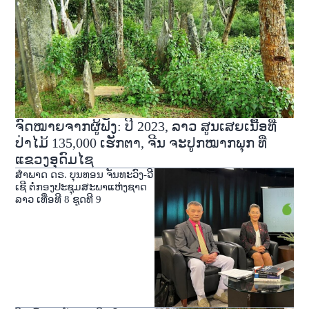
ຈົດໝາຍຈາກຜູ້ຟັງ: ປີ 2023, ລາວ ສູນເສຍເນື້ອທີ່
ປ່າໄມ້ 135,000 ເຮັກຕາ, ຈີນ ຈະປູກໝາກພຸກ ທີ່
ແຂວງອຸດົມໄຊ
ສໍາພາດ ດຣ. ບຸນທອນ ຈັນທະວົງ-ວີ
ເຊີ ຕໍ່ກອງປະຊຸມສະພາແຫ່ງຊາດ
ລາວ ເທື່ອທີ 8 ຊຸດທີ 9