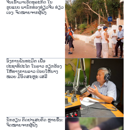
ຈີນເຂົ້າມາເຮັດທຸລະກິດ ໃນ
ຮູບແບບ ພານັກທ່ອງທ່ຽວຈີນ ທ່ຽວ
ເອງ: ຈົດໝາຍຈາກຜູ້ຟັງ
ອົງການພັນທະມິຕ ເພື່ອ
ປະຊາທິປະໄຕ ໃນລາວ ຮຽກຮ້ອງ
ໃຫ້ທາງການລາວ ປ່ອຍໃຫ້ນາງ
ໝວຍ ມີອິດສະຫຼະ ເສລີ
ນັກຮຽນ ຕິດຢາເສບຕິດ ຫຼາຍຂຶ້ນ:
ຈົດໝາຍຈາກຜູ້ຟັງ