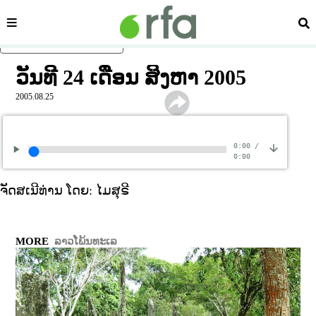
ໝວດ
ຄົ້
ຂ້າມໄປຍັງເນື້ອຫາຫຼັກ
ວັນທີ 24 ເດືອນ ສິງຫາ 2005
2005.08.25
0:00
/
0:00
ຈັດສເນີທ່ານ ໂດຍ: ໄມສຸຣີ
MORE
ລາວໂພ້ນທະເລ