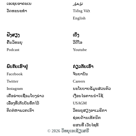
ເອເຊຍອາຄະເນ
ئۇيغۇر
ວັດທະນະທຳ
Tiếng Việt
English
ຟັງສຽງ
ເບິ່ງ
ຄື້ນວິທະຍຸ
ວີດີໂອ
Opens in new window
Podcast
Youtube
ພົບກັບເຮົາຢູ່
ກ່ຽວກັບເຮົາ
Opens in new window
Facebook
ຈັນຍາບັນ
Opens in new window
Opens in new window
Twitter
Careers
Opens in new window
Instagram
ນະໂຍບາຍຂໍ້ມູນສ່ວນຕົວ
ເຄືອຂ່າຍເຊື່ອມໂຍງຂ່າວ
ເງື່ອນໄຂການນໍາໃຊ້
Opens in new window
ເລື່ອງທີ່ເກັບບັນທຶກໄວ້
USAGM
Opens in new wi
ຕິດຕໍ່ຫາພວກເຮົາ
ວິທະຍຸສຽງອາເມຣິກາ
ຊ່ອຍດ້ານເທັກນິກ
ແຜນທີ່ ເວັບໄຊທ໌
© 2026 ວິ​ທ​ຍຸ​ເອ​ເຊັຽ​ເສ​ຣີ