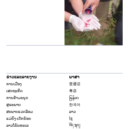
ຂ່າວແລະລາຍງານ
ພາສາ
ການເມືອງ
普通话
ເສດຖະກິດ
粤语
ການຄ້າມະນຸດ
မြန်မာ
ສຸຂະພາບ
한국어
ສະພາບແວດລ້ອມ
ລາວ
ແມ່ຍິງ-ເດັກນ້ອຍ
ខ្មែ
ລາວໂພ້ນທະເລ
བོད་སྐད།