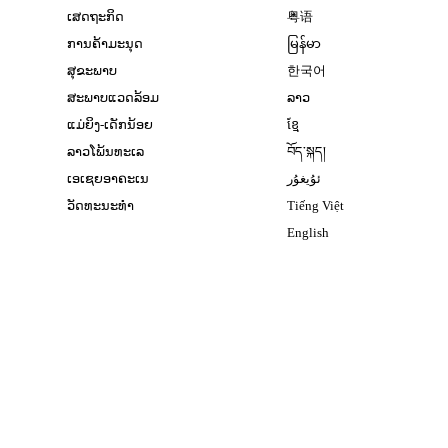
ເສດຖະກິດ
粤语
ການຄ້າມະນຸດ
မြန်မာ
ສຸຂະພາບ
한국어
ສະພາບແວດລ້ອມ
ລາວ
ແມ່ຍິງ-ເດັກນ້ອຍ
ខ្មែ
ລາວໂພ້ນທະເລ
བོད་སྐད།
ເອເຊຍອາຄະເນ
ئۇيغۇر
ວັດທະນະທຳ
Tiếng Việt
English