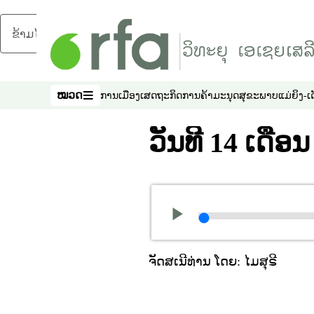
ຂ້າມໄປຍັງເນື້ອຫາຫຼັກ
ໝວດ
ການເມືອງ
ເສດຖະກິດ
ການຄ້າມະນຸດ
ສຸຂະພາບ
ແມ່ຍິງ-ເ
ໝວດ
ວັນທີ 14 ເດືອ
ຈັດສເນີທ່ານ ໂດຍ: ໄມສຸຣີ