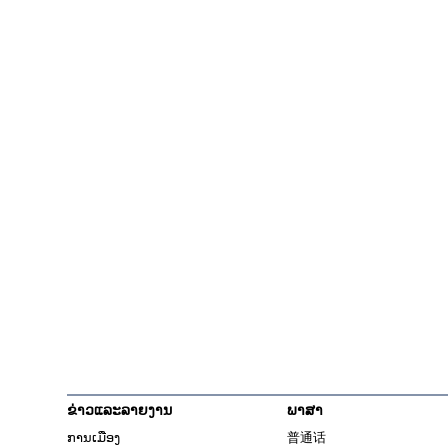
ຂ່າວແລະລາຍງານ
ພາສາ
ການເມືອງ
普通话