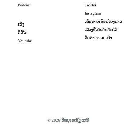
Opens in new window
Podcast
Twitter
Opens in new windo
Instagram
ເຄືອຂ່າຍເຊື່ອມໂຍງຂ່າວ
ເບິ່ງ
ເລື່ອງທີ່ເກັບບັນທຶກໄວ້
ວີດີໂອ
ຕິດຕໍ່ຫາພວກເຮົາ
Opens in new window
Youtube
© 2026 ວິ​ທ​ຍຸ​ເອ​ເຊັຽ​ເສ​ຣີ