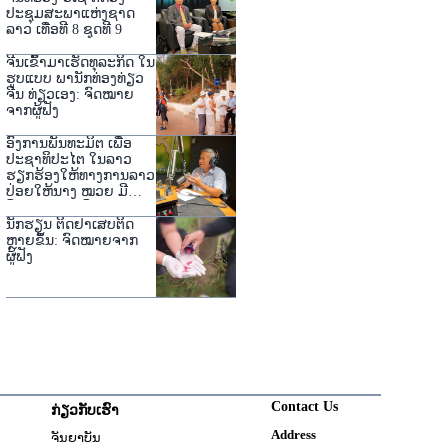
ປະຊຸມສະພາແຫ່ງຊາດ
ລາວ ເທື່ອທີ 8 ຊຸດທີ 9
ຈີນເຂົ້າມາເຮັດທຸລະກິດ ໃນ
ຮູບແບບ ພານັກທ່ອງທ່ຽວ
ຈີນ ທ່ຽວເອງ: ຈົດໝາຍ
ຈາກຜູ້ຟັງ
ອົງການພັນທະມິຕ ເພື່ອ
ປະຊາທິປະໄຕ ໃນລາວ
ຮຽກຮ້ອງໃຫ້ທາງການລາວ
ປ່ອຍໃຫ້ນາງ ໝວຍ ມີ
ອິດສະຫຼະ ເສລີ
ນັກຮຽນ ຕິດຢາເສບຕິດ
ຫຼາຍຂຶ້ນ: ຈົດໝາຍຈາກ
ຜູ້ຟັງ
Contact Us
ກ່ຽວກັບເຮົາ
w
Address
ຈັນຍາບັນ