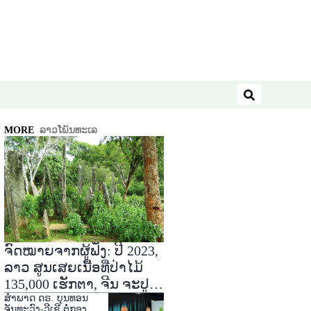
ຄົ້ນຫາ
MORE
ລາວໂພ້ນທະເລ
ຈົດໝາຍຈາກຜູ້ຟັງ: ປີ 2023,
ລາວ ສູນເສຍເນື້ອທີ່ປ່າໄມ້
135,000 ເຮັກຕາ, ຈີນ ຈະປູກ
ໝາກພຸກ ທີ່ແຂວງອຸດົມໄຊ
ສໍາພາດ ດຣ. ບຸນທອນ
ຈັນທະວົງ-ວີເຊີ ຕໍ່ກອງ