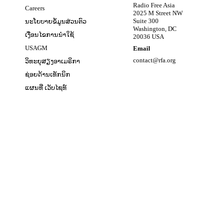
Opens in new window
Radio Free Asia
Careers
2025 M Street NW
w
Suite 300
ນະໂຍບາຍຂໍ້ມູນສ່ວນຕົວ
Washington, DC
ເງື່ອນໄຂການນໍາໃຊ້
20036 USA
Opens in new window
USAGM
Email
Opens in new window
contact@rfa.org
ວິທະຍຸສຽງອາເມຣິກາ
ຊ່ອຍດ້ານເທັກນິກ
ແຜນທີ່ ເວັບໄຊທ໌