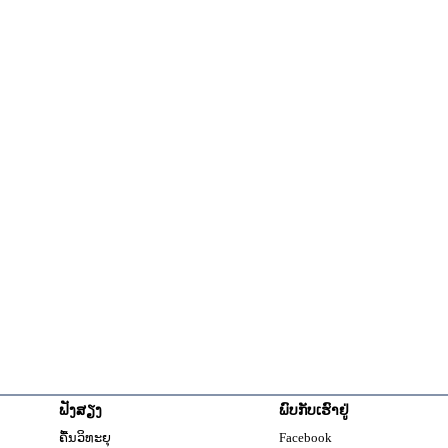
ຟັງສຽງ
ພົບກັບເຮົາຢູ່
Opens in new windo
ຄື້ນວິທະຍຸ
Facebook