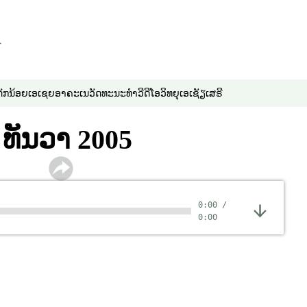
ວີດີໂອ
ດັກນ້ອຍ
ເອເຊຍອາຄະເນ
ວັດທະນະທຳ
ວີດີໂອ
ວິທຍຸເອເຊັຽເສຣີ
ນ ທັນວາ 2005
0:00
/
0:00