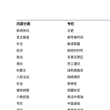
内容分类
专栏
新闻快讯
五更
亚太报道
报导者时间
外交
解读新疆
经济
财经时时听
政治
军事无禁区
港台
劳工通讯
科教文
绿色情报员
人权法治
网络博弈
社会
新移民
媒体网络
西藏纵览
少数民族
夜话中南海
专栏
中国透视