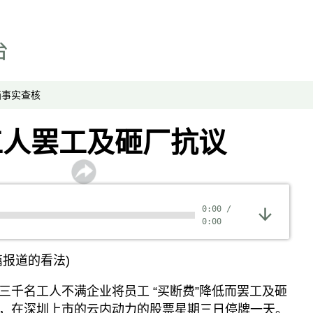
漫画
事实查核
视频
显示 视频 个子部分
画
事实查核
亚洲很想聊
观点
工人罢工及砸厂抗议
专题与访谈
兵家常事
0:00
/
0:00
报道的看法)
三千名工人不满企业将员工 “买断费”降低而罢工及砸
，在深圳上市的云内动力的股票星期三日停牌一天。