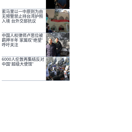
索马里以一中原则为由
无预警禁止持台湾护照
入境 台外交部抗议
中国人权律师卢思位被
羁押半年 家属叹“绝望”
呼吁关注
6000人伦敦再集结反对
中国“超级大使馆”