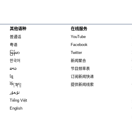
其他语种
在线服务
Opens in new window
Opens in new window
普通话
YouTube
Opens in new window
Opens in new window
粤语
Facebook
Opens in new window
Opens in new window
မြန်မာ
Twitter
Opens in new window
한국어
新闻聚合
Opens in new window
ລາວ
节目频率表
Opens in new window
ខ្មែ
订阅新闻快递
Opens in new window
བོད་སྐད།
提供新闻线索
Opens in new window
ئۇيغۇر
Opens in new window
Tiếng Việt
Opens in new window
English