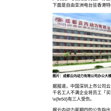
下面是自由亚洲电台驻香港特
图片：成都云内动力有限公司办公大
据报道，中国深圳上市公司云内
千名工人不满企业将员工「买断
\x{fe50}有三人受伤。
据云内动力星期四的公告指出