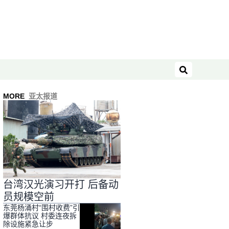
搜索
MORE
亚太报道
台湾汉光演习开打 后备动
员规模空前
东莞杨涌村“围村收费”引
爆群体抗议 村委连夜拆
除设施紧急让步