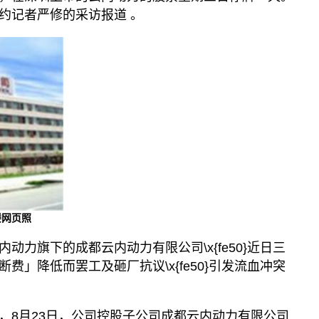
约记者严修的采访报道 。
楼网页照
动力旗下的成都云内动力有限公司\x{fe50}近日三
费」降低而罢工及砸厂抗议\x{fe50}引发流血冲突
，8月23日，公司控股子公司成都云内动力有限公司