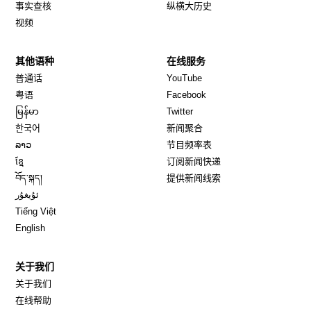
事实查核
纵横大历史
视频
其他语种
在线服务
Opens in new window
Opens in new window
普通话
YouTube
Opens in new window
Opens in new window
粤语
Facebook
Opens in new window
Opens in new window
မြန်မာ
Twitter
Opens in new window
한국어
新闻聚合
Opens in new window
ລາວ
节目频率表
Opens in new window
ខ្មែ
订阅新闻快递
Opens in new window
བོད་སྐད།
提供新闻线索
Opens in new window
ئۇيغۇر
Opens in new window
Tiếng Việt
Opens in new window
English
关于我们
关于我们
在线帮助