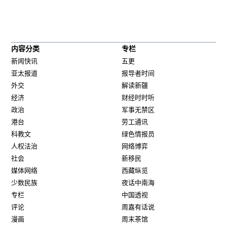
内容分类
专栏
新闻快讯
五更
亚太报道
报导者时间
外交
解读新疆
经济
财经时时听
政治
军事无禁区
港台
劳工通讯
科教文
绿色情报员
人权法治
网络博弈
社会
新移民
媒体网络
西藏纵览
少数民族
夜话中南海
专栏
中国透视
评论
周嘉有话说
漫画
周末茶馆