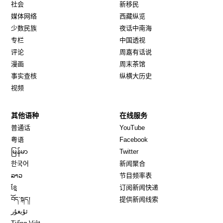
社会
新移民
媒体网络
西藏纵览
少数民族
夜话中南海
专栏
中国透视
评论
周嘉有话说
漫画
周末茶馆
事实查核
纵横大历史
视频
其他语种
在线服务
Opens in new window
Opens in new window
普通话
YouTube
Opens in new window
Opens in new window
粤语
Facebook
Opens in new window
Opens in new window
မြန်မာ
Twitter
Opens in new window
한국어
新闻聚合
Opens in new window
ລາວ
节目频率表
Opens in new window
ខ្មែ
订阅新闻快递
Opens in new window
བོད་སྐད།
提供新闻线索
Opens in new window
ئۇيغۇر
Opens in new window