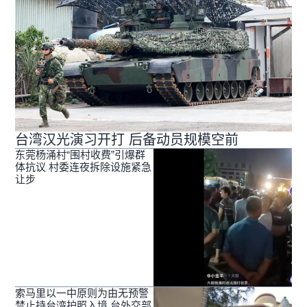
台湾汉光演习开打 后备动员规模空前
东莞杨涌村“围村收费”引爆群
体抗议 村委连夜拆除设施紧急
让步
索马里以一中原则为由无预警
禁止持台湾护照入境 台外交部