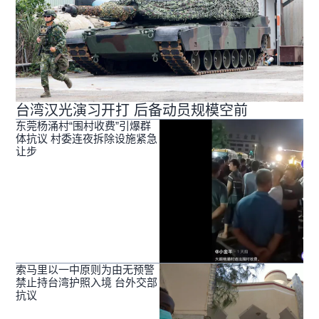
台湾汉光演习开打 后备动员规模空前
东莞杨涌村“围村收费”引爆群
体抗议 村委连夜拆除设施紧急
让步
索马里以一中原则为由无预警
禁止持台湾护照入境 台外交部
抗议