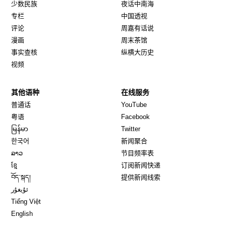
少数民族
夜话中南海
专栏
中国透视
评论
周嘉有话说
漫画
周末茶馆
事实查核
纵横大历史
视频
其他语种
在线服务
Opens in new window
Opens in new window
普通话
YouTube
Opens in new window
Opens in new window
粤语
Facebook
Opens in new window
Opens in new window
မြန်မာ
Twitter
Opens in new window
한국어
新闻聚合
Opens in new window
ລາວ
节目频率表
Opens in new window
ខ្មែ
订阅新闻快递
Opens in new window
བོད་སྐད།
提供新闻线索
Opens in new window
ئۇيغۇر
Opens in new window
Tiếng Việt
Opens in new window
English