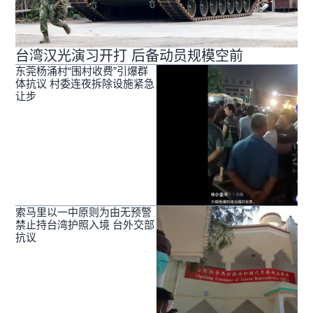
台湾汉光演习开打 后备动员规模空前
东莞杨涌村“围村收费”引爆群
体抗议 村委连夜拆除设施紧急
让步
索马里以一中原则为由无预警
禁止持台湾护照入境 台外交部
抗议