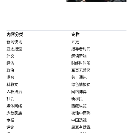
内容分类
专栏
新闻快讯
五更
亚太报道
报导者时间
外交
解读新疆
经济
财经时时听
政治
军事无禁区
港台
劳工通讯
科教文
绿色情报员
人权法治
网络博弈
社会
新移民
媒体网络
西藏纵览
少数民族
夜话中南海
专栏
中国透视
评论
周嘉有话说