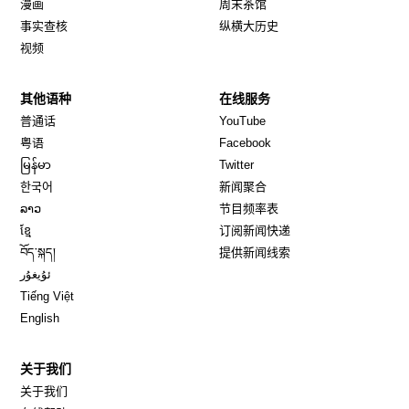
漫画
周末茶馆
事实查核
纵横大历史
视频
其他语种
在线服务
Opens in new window
Opens in new window
普通话
YouTube
Opens in new window
Opens in new window
粤语
Facebook
Opens in new window
Opens in new window
မြန်မာ
Twitter
Opens in new window
한국어
新闻聚合
Opens in new window
ລາວ
节目频率表
Opens in new window
ខ្មែ
订阅新闻快递
Opens in new window
བོད་སྐད།
提供新闻线索
Opens in new window
ئۇيغۇر
Opens in new window
Tiếng Việt
Opens in new window
English
关于我们
关于我们