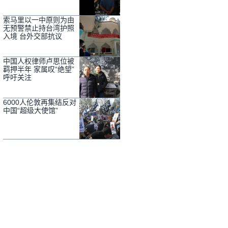
索马里以一中原则为由
无预警禁止持台湾护照
入境 台外交部抗议
中国人权律师卢思位被
羁押半年 家属叹“绝望”
呼吁关注
6000人伦敦再集结反对
中国“超级大使馆”