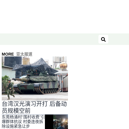
搜索
MORE
亚太报道
台湾汉光演习开打 后备动
员规模空前
东莞杨涌村“围村收费”引
爆群体抗议 村委连夜拆
除设施紧急让步