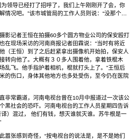
因为领导已经打了招呼了，我们上午刚刚开了会，你
解情况吧。”该市城管局的工作人员则说：“没那个…
摄影记者王恒在拍摄60多个圆方物业公司的保安殴打
也在现场采访的河南商报记者田霖说：“当时有将近
他（王恒）到了之后赶紧拿出摄像机开始拍，保安人
接转向他了。大概有３０多人围着他，拿着铁棍木
场乱飞。他手指护着相机，棍就打头上了。”王恒后
米的伤口，身体其他地方也多处受伤，至今仍在医院
直非常霸道，河南电视台曾在10月中报道过一次该公
个黑社会的恐吓。河南电视台的工作人员星期四告诉
音译）混过， 他们有钱，想灭谁就灭谁。苏牛根是一
”
此嚣张感到奇怪，“按电视台的说法是，是不是她们