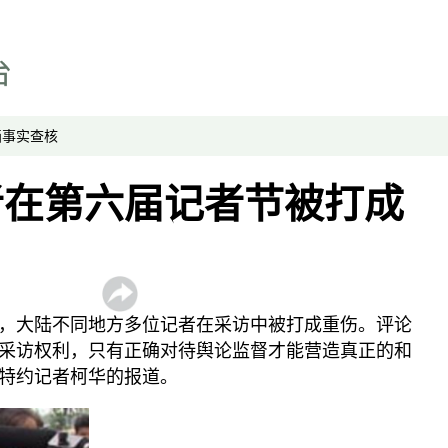
解读新疆
财经时时听
评论
播客
显示 播客 个子部分
画
事实查核
《亚太报道》音频
者在第六届记者节被打成
漫画
事实查核
视频
显示 视频 个子部分
，大陆不同地方多位记者在采访中被打成重伤。评论
亚洲很想聊
采访权利，只有正确对待舆论监督才能营造真正的和
观点
特约记者柯华的报道。
专题与访谈
兵家常事