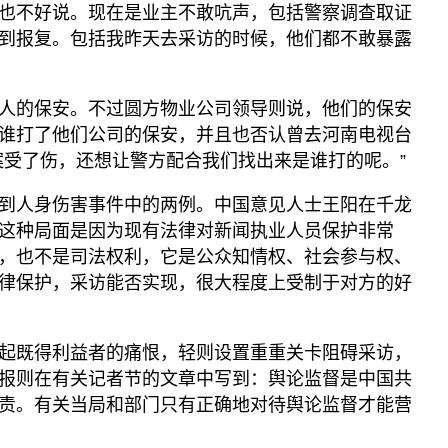
也不好说。现在是业主不敢吭声，包括警察调查取证
到报复。包括我昨天去采访的时候，他们都不敢暴露
人的保安。不过圆方物业公司领导则说，他们的保安
谁打了他们公司的保安，并且也否认曾去河南电视台
案受了伤，还想让警方配合我们找出来是谁打的呢。”
到人身伤害事件中的两例。中国意见人士王阳在千龙
这种局面是因为现有法律对新闻执业人员保护非常
，也不是司法权利，它是公众知情权、社会参与权、
律保护，采访能否实现，很大程度上受制于对方的好
起既得利益者的痛恨，轻则设置重重关卡阻碍采访，
报则在有关记者节的文章中写到：舆论监督是中国共
责。有关当局和部门只有正确地对待舆论监督才能营