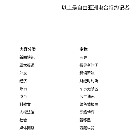
以上是自由亚洲电台特约记者
内容分类
专栏
新闻快讯
五更
亚太报道
报导者时间
外交
解读新疆
经济
财经时时听
政治
军事无禁区
港台
劳工通讯
科教文
绿色情报员
人权法治
网络博弈
社会
新移民
媒体网络
西藏纵览