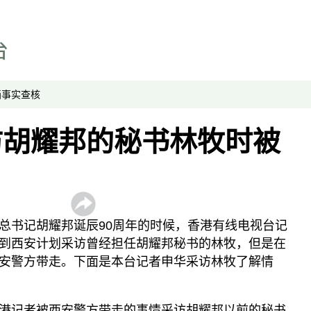
科教文
媒体网络
专栏
显示 专栏 个子部分
画
事实查核
中国透视
访胡耀邦的秘书林牧时被
军事无禁区
劳工通讯
绿色情报员
周嘉有话说
总书记胡耀邦诞辰90周年的时候，香港有线电视台记
周末茶馆
到西安计划采访曾经担任胡耀邦秘书的林牧，但是在
夜话中南海
安警方带走。下面是本台记者申华采访林牧了解情
报导者时间
新移民
港记者被西安警方带走的事情采访胡耀邦以前的秘书