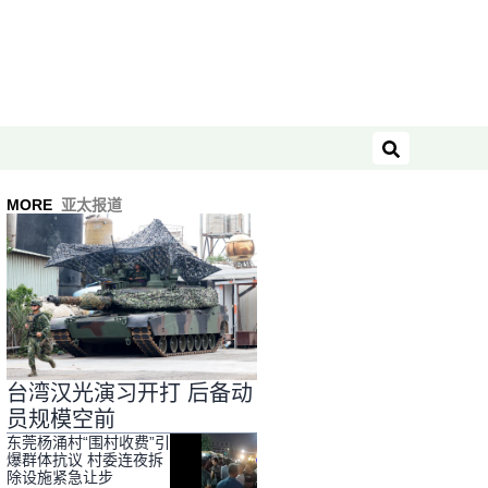
搜索
MORE
亚太报道
台湾汉光演习开打 后备动
员规模空前
东莞杨涌村“围村收费”引
爆群体抗议 村委连夜拆
除设施紧急让步