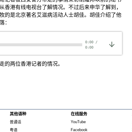
纵横大历史
从香港有线电视台了解情况。不过后来申华了解到，
牧的是北京著名艾滋病活动人士胡佳。胡佳介绍了他
网络博弈
落：
西藏纵览
解读新疆
0:00
/
财经时时听
0:00
评论
走的两位香港记者的情况。
播客
显示 播客 个子部分
《亚太报道》音频
漫画
事实查核
其他语种
在线服务
Opens in new window
Opens in new window
视频
普通话
YouTube
显示 视频 个子部分
Opens in new window
Opens in new window
粤语
Facebook