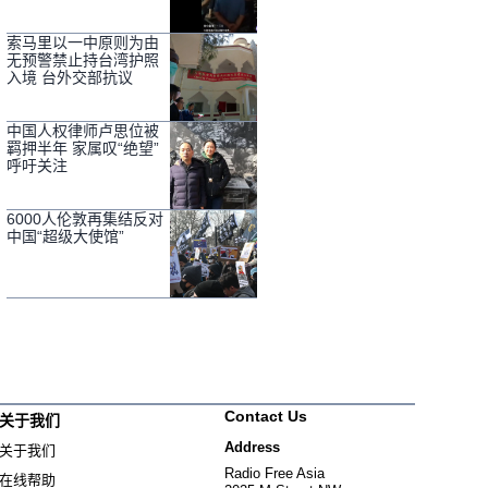
索马里以一中原则为由
无预警禁止持台湾护照
入境 台外交部抗议
中国人权律师卢思位被
羁押半年 家属叹“绝望”
呼吁关注
6000人伦敦再集结反对
中国“超级大使馆”
Contact Us
关于我们
Address
关于我们
Radio Free Asia
在线帮助