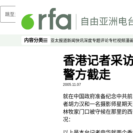
跳至主内容
内容分类
亚太报道
新闻快讯
深度专题
评论
专栏
视频
漫
内容分类
香港记者采
警方截走
2005.11.07
就在中国政府准备纪念中共前
者胡力汉和一名摄影师星期天
林牧家门口被守候在那里的西
况：
以上是本台记者申华就两个香