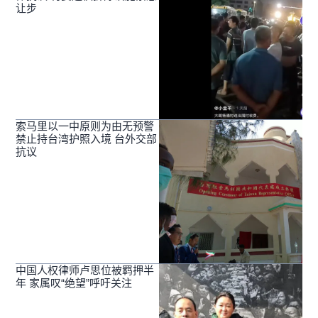
让步
索马里以一中原则为由无预警
禁止持台湾护照入境 台外交部
抗议
中国人权律师卢思位被羁押半
年 家属叹“绝望”呼吁关注