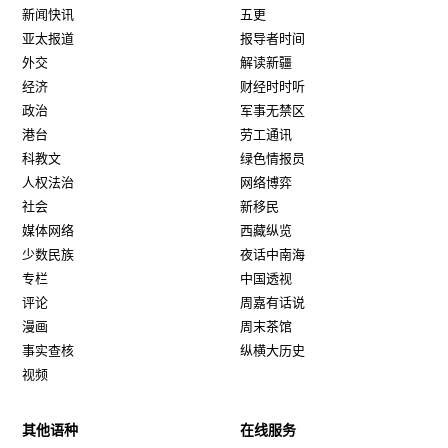
新闻快讯
五更
亚太报道
报导者时间
外交
解读新疆
经济
财经时时听
政治
军事无禁区
港台
劳工通讯
科教文
绿色情报员
人权法治
网络博弈
社会
新移民
媒体网络
西藏纵览
少数民族
夜话中南海
专栏
中国透视
评论
周嘉有话说
漫画
周末茶馆
事实查核
纵横大历史
视频
其他语种
在线服务