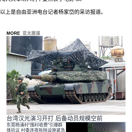
以上是自由亚洲电台记者杨家岱的采访报道。
MORE
亚太报道
台湾汉光演习开打 后备动员规模空前
东莞杨涌村“围村收费”引爆群
体抗议 村委连夜拆除设施紧急