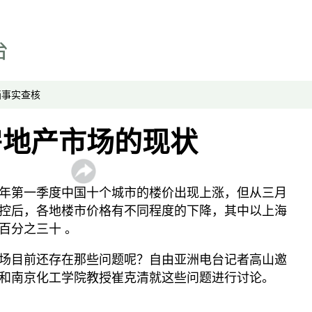
科教文
媒体网络
专栏
显示 专栏 个子部分
画
事实查核
中国透视
房地产市场的现状
军事无禁区
劳工通讯
绿色情报员
年第一季度中国十个城市的楼价出现上涨，但从三月
周嘉有话说
控后，各地楼市价格有不同程度的下降，其中以上海
百分之三十 。
周末茶馆
夜话中南海
场目前还存在那些问题呢？自由亚洲电台记者高山邀
报导者时间
和南京化工学院教授崔克清就这些问题进行讨论。
新移民