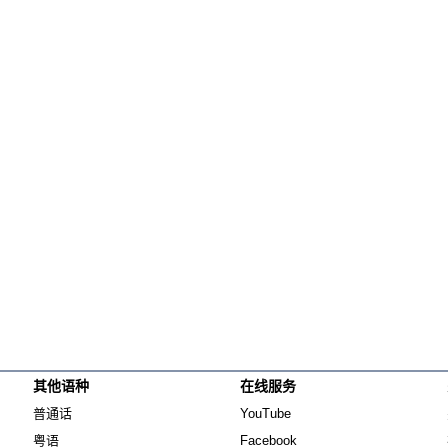
纵横大历史
网络博弈
西藏纵览
解读新疆
财经时时听
评论
播客
显示 播客 个子部分
《亚太报道》音频
漫画
事实查核
其他语种
在线服务
Opens in new window
Opens in new window
视频
普通话
YouTube
显示 视频 个子部分
Opens in new window
Opens in new window
粤语
Facebook