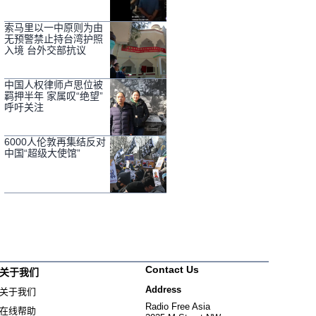
索马里以一中原则为由
无预警禁止持台湾护照
入境 台外交部抗议
中国人权律师卢思位被
羁押半年 家属叹“绝望”
呼吁关注
6000人伦敦再集结反对
中国“超级大使馆”
Contact Us
关于我们
Address
关于我们
Radio Free Asia
在线帮助