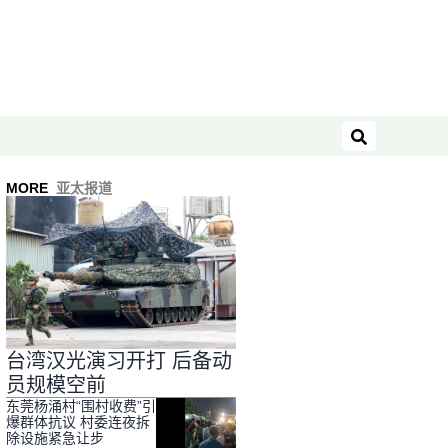
搜索
MORE
亚太报道
台湾汉光演习开打 后备动
员规模空前
东莞杨涌村“围村收费”引
爆群体抗议 村委连夜拆
除设施紧急让步