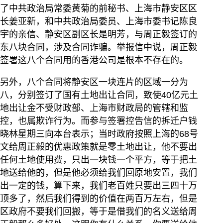
了中共政治局常委黄菊的前秘书、上海市静安区区
长姜亚新，和中共政治局委员、上海市委书记陈良
宇的亲信、静安区副区长是明芳，与周正毅签订的
东八块合同，涉及合同诈骗。举报信中说，周正毅
签署这八个合同用的香港公司是根本不存在的。
另外，八个合同将静安区一块连片的区域一分为
八，分别签订了国有土地出让合同，致使40亿元土
地出让金不受财政部、上海市财政局的管辖和监
控，也属欺诈行为。而参与签署控告信的拆迁户钱
晓林星期三向本台表示；当时政府按照上海的68号
文给周正毅的优惠政策就是零土地出让，他不要出
任何土地使用费，只出一块钱一个平方，等于把土
地送给他的，但是他必须给我们回原地安置，我们
出一定的钱，算下来，我们老百姓只要出三四十万
顶多了，然后我们得到的价值在两百万左右，但是
区政府不要我们回搬，等于是借我们的名义送给周