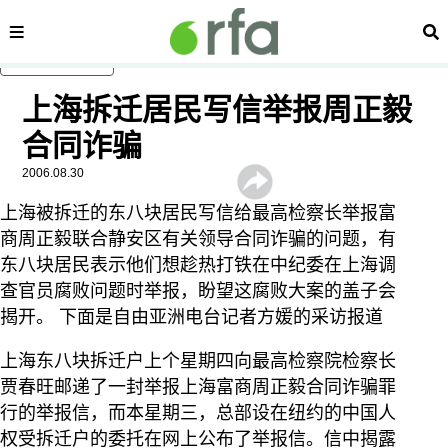
内容分类
搜
跳至主内容
上海拆迁居民写信举报周正毅
合同诈骗
2006.08.30
上海被拆迁的东八块居民写信给最高检察长举报富
商周正毅联合静安区有关领导合同诈骗的问题，有
东八块居民表示他们想趁热打铁在中纪委在上海调
查官员腐败问题时举报，盼望这腐败大案的盖子会
揭开。 下面是自由亚洲电台记者方媛的采访报道
上海东八块拆迁户上个星期四向最高检察院检察长
贾春旺邮递了一封举报上海富商周正毅合同诈骗罪
行的举报信，而本星期三，总部设在纽约的中国人
权受拆迁户的委托在网上公布了举报信。信中揭露