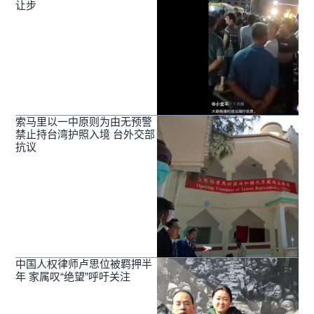
让步
索马里以一中原则为由无预警
禁止持台湾护照入境 台外交部
抗议
中国人权律师卢思位被羁押半
年 家属叹“绝望”呼吁关注