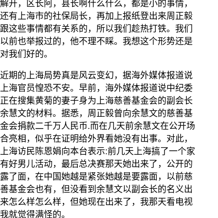
解开，区长阿，县长啊什么什么，都是小的事情，
还有上海市的社保局长，再加上报纸登出来周正毅
跟这些事情都有关系的，所以我们趁热打铁。我们
以前也举报过的，他不理不睬。我想这个形势还是
对我们好的。
近期的上海局势真是风云变幻，据海外媒体报道说
上海官员惶恐不安。早前，海外媒体报道说中纪委
正在搜集黄菊的妻子身为上海慈善基金会的副会长
余慧文的材料。据悉，周正毅曾向余慧文的慈善基
金会捐款二千万人民币.而在几天前余慧文在公开场
合亮相，似乎在证明给外界看她没有出事。对此，
上海访民陈恩娟向本台表示:前几天上海搞了一个家
有好男儿活动，最后总决赛那天她出来了，公开的
露了面，在中国她越是紧张她越是要露面，以前慈
善基金会也有，但没看到余慧文以副会长的名义出
来怎么样怎么样，但她现在出来了，我那天看电视
我就觉得满怪的。