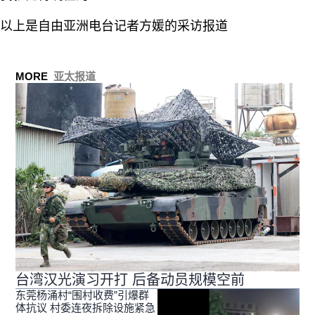
以上是自由亚洲电台记者方媛的采访报道
MORE
亚太报道
台湾汉光演习开打 后备动员规模空前
东莞杨涌村“围村收费”引爆群
体抗议 村委连夜拆除设施紧急