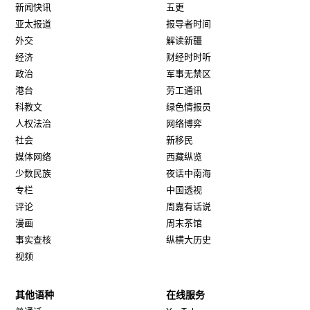
新闻快讯
五更
亚太报道
报导者时间
外交
解读新疆
经济
财经时时听
政治
军事无禁区
港台
劳工通讯
科教文
绿色情报员
人权法治
网络博弈
社会
新移民
媒体网络
西藏纵览
少数民族
夜话中南海
专栏
中国透视
评论
周嘉有话说
漫画
周末茶馆
事实查核
纵横大历史
视频
其他语种
在线服务
Opens in new window
Opens in new window