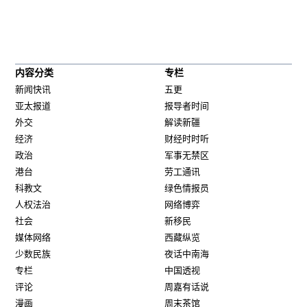
内容分类
专栏
新闻快讯
五更
亚太报道
报导者时间
外交
解读新疆
经济
财经时时听
政治
军事无禁区
港台
劳工通讯
科教文
绿色情报员
人权法治
网络博弈
社会
新移民
媒体网络
西藏纵览
少数民族
夜话中南海
专栏
中国透视
评论
周嘉有话说
漫画
周末茶馆