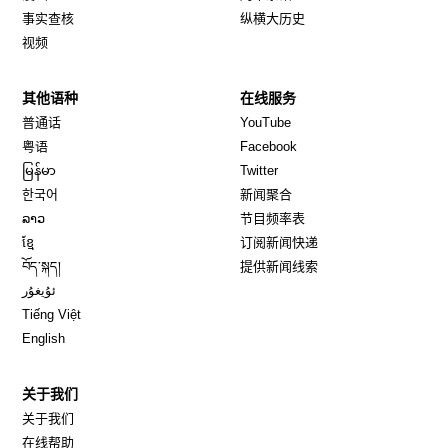
事实查核
纵横大历史
视频
其他语种
在线服务
Opens in new window
Opens in new window
普通话
YouTube
Opens in new window
Opens in new window
粤语
Facebook
Opens in new window
Opens in new window
မြန်မာ
Twitter
Opens in new window
한국어
新闻聚合
Opens in new window
ລາວ
节目频率表
Opens in new window
ខ្មែ
订阅新闻快递
Opens in new window
བོད་སྐད།
提供新闻线索
Opens in new window
ئۇيغۇر
Opens in new window
Tiếng Việt
Opens in new window
English
关于我们
关于我们
在线帮助