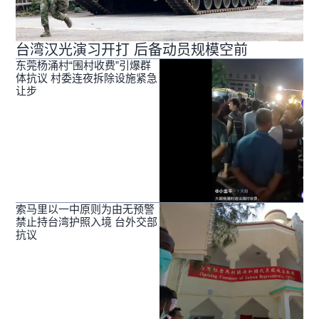
台湾汉光演习开打 后备动员规模空前
东莞杨涌村“围村收费”引爆群
体抗议 村委连夜拆除设施紧急
让步
索马里以一中原则为由无预警
禁止持台湾护照入境 台外交部
抗议