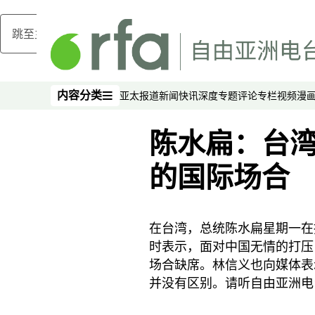
跳至主内容
内容分类
亚太报道
新闻快讯
深度专题
评论
专栏
视频
漫
内容分类
陈水扁：台
的国际场合
在台湾，总统陈水扁星期一在
时表示，面对中国无情的打压
场合缺席。林信义也向媒体表
并没有区别。请听自由亚洲电