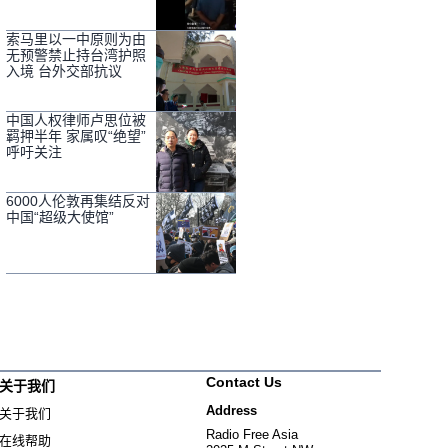
索马里以一中原则为由
无预警禁止持台湾护照
入境 台外交部抗议
中国人权律师卢思位被
羁押半年 家属叹“绝望”
呼吁关注
6000人伦敦再集结反对
中国“超级大使馆”
Contact Us
关于我们
Address
关于我们
Radio Free Asia
在线帮助