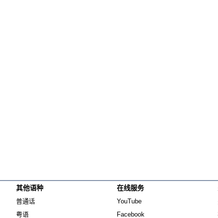
纵横大历史
网络博弈
西藏纵览
解读新疆
财经时时听
评论
播客
显示 播客 个子部分
《亚太报道》音频
漫画
事实查核
其他语种
在线服务
Opens in new window
Opens in new window
视频
普通话
YouTube
显示 视频 个子部分
Opens in new window
Opens in new window
粤语
Facebook