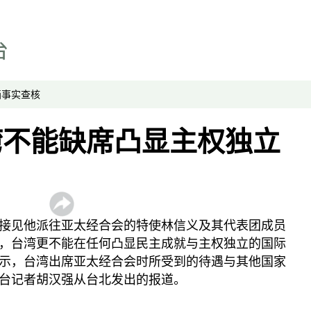
科教文
媒体网络
专栏
显示 专栏 个子部分
画
事实查核
中国透视
湾不能缺席凸显主权独立
军事无禁区
劳工通讯
绿色情报员
周嘉有话说
接见他派往亚太经合会的特使林信义及其代表团成员
周末茶馆
，台湾更不能在任何凸显民主成就与主权独立的国际
夜话中南海
示，台湾出席亚太经合会时所受到的待遇与其他国家
报导者时间
台记者胡汉强从台北发出的报道。
新移民