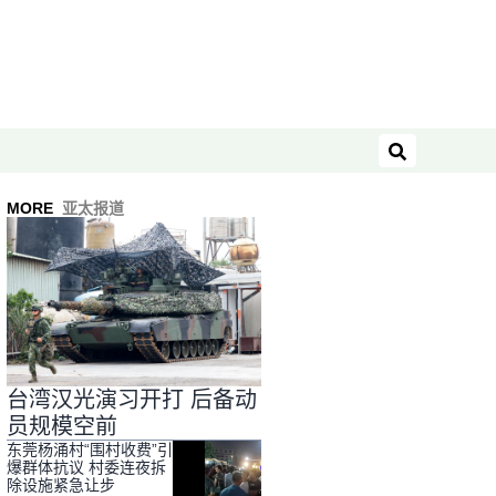
搜索
MORE
亚太报道
台湾汉光演习开打 后备动
员规模空前
东莞杨涌村“围村收费”引
爆群体抗议 村委连夜拆
除设施紧急让步