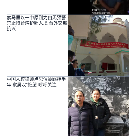
索马里以一中原则为由无预警
禁止持台湾护照入境 台外交部
抗议
中国人权律师卢思位被羁押半
年 家属叹“绝望”呼吁关注