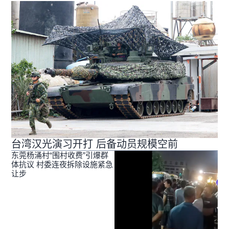
台湾汉光演习开打 后备动员规模空前
东莞杨涌村“围村收费”引爆群
体抗议 村委连夜拆除设施紧急
让步