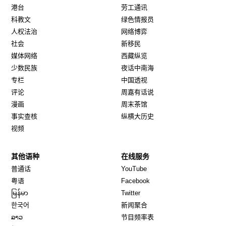
港台
劳工通讯
科教文
绿色情报员
人权法治
网络博弈
社会
新移民
媒体网络
西藏纵览
少数民族
夜话中南海
专栏
中国透视
评论
周嘉有话说
漫画
周末茶馆
事实查核
纵横大历史
视频
其他语种
在线服务
Opens in new window
Opens in new window
普通话
YouTube
Opens in new window
Opens in new window
粤语
Facebook
Opens in new window
Opens in new window
မြန်မာ
Twitter
Opens in new window
한국어
新闻聚合
Opens in new window
ລາວ
节目频率表