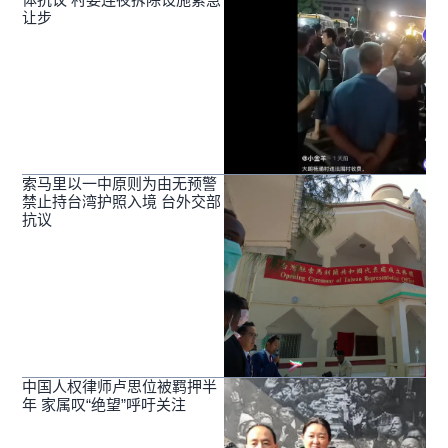
让步
索马里以一中原则为由无预警
禁止持台湾护照入境 台外交部
抗议
中国人权律师卢思位被羁押半
年 家属叹“绝望”呼吁关注