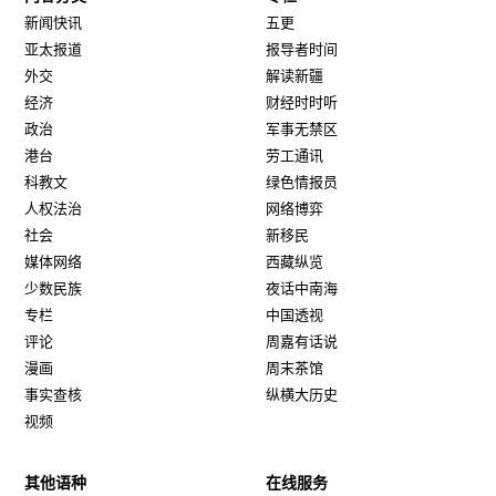
新闻快讯
五更
亚太报道
报导者时间
外交
解读新疆
经济
财经时时听
政治
军事无禁区
港台
劳工通讯
科教文
绿色情报员
人权法治
网络博弈
社会
新移民
媒体网络
西藏纵览
少数民族
夜话中南海
专栏
中国透视
评论
周嘉有话说
漫画
周末茶馆
事实查核
纵横大历史
视频
其他语种
在线服务