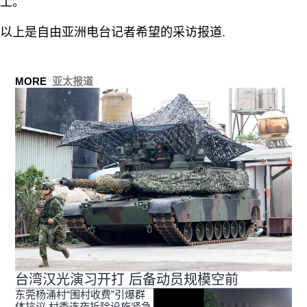
工。
以上是自由亚洲电台记者希望的采访报道.
MORE
亚太报道
台湾汉光演习开打 后备动员规模空前
东莞杨涌村“围村收费”引爆群
体抗议 村委连夜拆除设施紧急