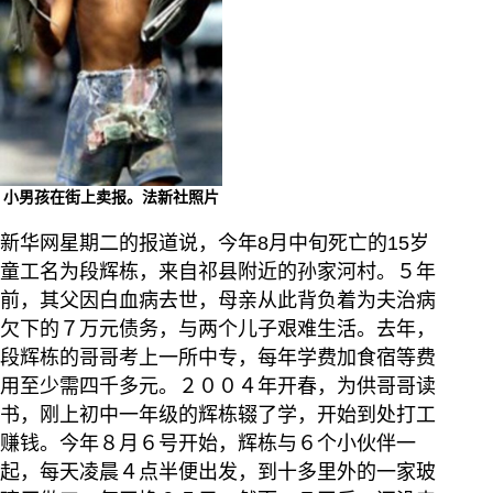
小男孩在街上卖报。法新社照片
新华网星期二的报道说，今年8月中旬死亡的15岁
童工名为段辉栋，来自祁县附近的孙家河村。５年
前，其父因白血病去世，母亲从此背负着为夫治病
欠下的７万元债务，与两个儿子艰难生活。去年，
段辉栋的哥哥考上一所中专，每年学费加食宿等费
用至少需四千多元。２００４年开春，为供哥哥读
书，刚上初中一年级的辉栋辍了学，开始到处打工
赚钱。今年８月６号开始，辉栋与６个小伙伴一
起，每天凌晨４点半便出发，到十多里外的一家玻