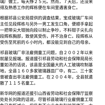
璃厂做工，每天挣２５元。然而，７天后，还没来
得及熟悉工作的辉栋便在车间里遇害身亡。
根据祁县公安局提供的调查结果，宝成玻璃厂车间
主任见段辉栋与另外一男工发生口角，便顺手拿起
一把带尖大钳抛向段以制止争吵，不料钳子尖扎向
段辉栋胸部，致使其受伤，并不治身亡。段辉栋从
受伤至死前的６小时内，都没能见到自己的母亲。
祁县玻璃厂非法雇佣童工问题，自２００２年以来
就屡见报端。报道援引祁县劳动和社会保障局局长
董如汤的话说，该县是全国最大的人工玻璃吹制基
地，全县１６０多家玻璃器皿厂中，有二、三十家
曾被查出非法雇佣童工。在２００４年，全县就遣
散了１１５名童工。
新华网的报道还援引山西省劳动和社会保障厅监察
处处长刘政的话说，尽管祁县玻璃行业雇佣童工现