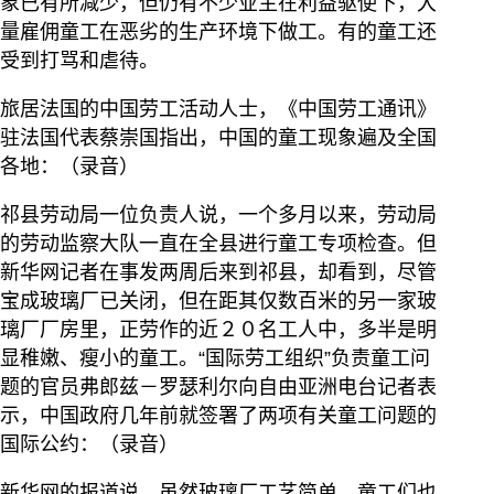
象已有所减少，但仍有不少业主在利益驱使下，大
量雇佣童工在恶劣的生产环境下做工。有的童工还
受到打骂和虐待。
旅居法国的中国劳工活动人士，《中国劳工通讯》
驻法国代表蔡崇国指出，中国的童工现象遍及全国
各地：（录音）
祁县劳动局一位负责人说，一个多月以来，劳动局
的劳动监察大队一直在全县进行童工专项检查。但
新华网记者在事发两周后来到祁县，却看到，尽管
宝成玻璃厂已关闭，但在距其仅数百米的另一家玻
璃厂厂房里，正劳作的近２０名工人中，多半是明
显稚嫩、瘦小的童工。“国际劳工组织”负责童工问
题的官员弗郎兹－罗瑟利尔向自由亚洲电台记者表
示，中国政府几年前就签署了两项有关童工问题的
国际公约：（录音）
新华网的报道说，虽然玻璃厂工艺简单，童工们也