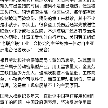
难免有出差错的时候，结果不是自己烧伤，便是被
工头打伤。昭馀镇卫生院一位医生说，每年都有因
吹制玻璃而被烧伤、烫伤的童工来就诊，其中不少
是小孩子。事实上，很多童工受伤后通常先被送往
临近小诊所或社区医院，不少玻璃厂还备有专治烧
伤的药物，让童工受伤时自行疗伤。美国劳工组织
“老联产联”工业工会协会的主任鲍勃－伯对自由亚
洲电台记者表示：（录音）
祁县劳动和社会保障局局长董如汤表示，玻璃器皿
生产属于劳动密集型产业，用工需求量大，全县劳
工缺口至少万余人，玻璃吹制技术含量低，工序简
单，小孩完全可以胜任，而童工劳动报酬低，容易
管理，这是童工现象屡禁不止的主要原因。
国际人权组织多年来一直批评中国存在雇用和剥削
童工的问题。中国政府则表示，坚决反对使用童