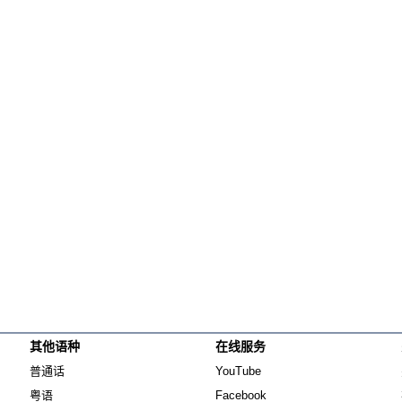
纵横大历史
网络博弈
西藏纵览
解读新疆
财经时时听
评论
播客
显示 播客 个子部分
《亚太报道》音频
漫画
事实查核
其他语种
在线服务
Opens in new window
Opens in new window
视频
普通话
YouTube
显示 视频 个子部分
Opens in new window
Opens in new window
粤语
Facebook