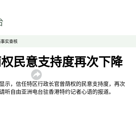
科教文
媒体网络
专栏
显示 专栏 个子部分
画
事实查核
中国透视
荫权民意支持度再次下降
军事无禁区
劳工通讯
绿色情报员
显示，信任特区行政长官曾荫权的民意支持度，再次
周嘉有话说
请听自由亚洲电台驻香港特约记者心语的报道。
周末茶馆
夜话中南海
报导者时间
新移民