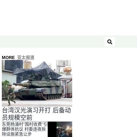
搜索
MORE
亚太报道
台湾汉光演习开打 后备动
员规模空前
东莞杨涌村“围村收费”引
爆群体抗议 村委连夜拆
除设施紧急让步