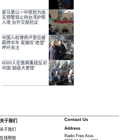
索马里以一中原则为由
无预警禁止持台湾护照
入境 台外交部抗议
中国人权律师卢思位被
羁押半年 家属叹“绝望”
呼吁关注
6000人伦敦再集结反对
中国“超级大使馆”
Contact Us
关于我们
Address
关于我们
Radio Free Asia
在线帮助