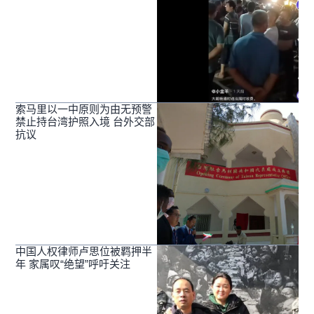
索马里以一中原则为由无预警
禁止持台湾护照入境 台外交部
抗议
中国人权律师卢思位被羁押半
年 家属叹“绝望”呼吁关注