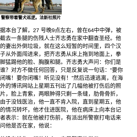
警察带着警犬巡逻。法新社照片
据本台了解，27 号晚9点左右，曾在64中中弹，被
截去一条腿的伤残人士齐志勇在家中翻查圣经。他
的妻出外倒垃圾，就在这么短暂的时间里，四个汉
子从外面闯进来，把齐志勇从床上拖到地面上，拳
脚猛踢他的脸、胸腹和腿。齐志勇大声问：你们是
谁？对方不做任何回答，只是反复说一句话：“要你
闭嘴！要你闭嘴！听见没有！”然后迅速逃离，在海
外的博讯网站上星期五刊出了几幅他被打伤后的照
片，脸上青紫，两眼肿得只剩一条缝，肋骨骨折，
由于没钱医治，他一直不肯入院，直到星期五，他
的情况转坏，他才住进医院，他在病床上向本台记
者表示：就在他被打伤前，有派出所警察打电话来
问他是否在家，他说：