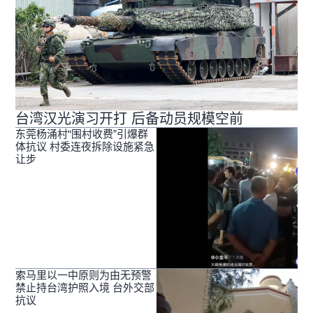
台湾汉光演习开打 后备动员规模空前
东莞杨涌村“围村收费”引爆群
体抗议 村委连夜拆除设施紧急
让步
索马里以一中原则为由无预警
禁止持台湾护照入境 台外交部
抗议