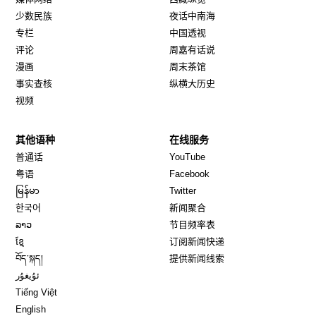
少数民族
夜话中南海
专栏
中国透视
评论
周嘉有话说
漫画
周末茶馆
事实查核
纵横大历史
视频
其他语种
在线服务
Opens in new window
Opens in new window
普通话
YouTube
Opens in new window
Opens in new window
粤语
Facebook
Opens in new window
Opens in new window
မြန်မာ
Twitter
Opens in new window
한국어
新闻聚合
Opens in new window
ລາວ
节目频率表
Opens in new window
ខ្មែ
订阅新闻快递
Opens in new window
བོད་སྐད།
提供新闻线索
Opens in new window
ئۇيغۇر
Opens in new window
Tiếng Việt
Opens in new window
English