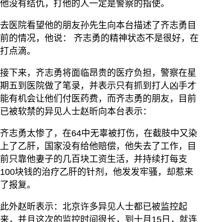
他没有结仇，打他的人一定是警察的指使。
去医院看望他的朋友孙先生向本台描述了齐志勇目
前的情况，他说： 齐志勇的精神状态不是很好，在
打点滴。
接下来，齐志勇将面临昂贵的医疗负担，警察在星
期五到医院做了笔录，并表示只有抓到打人凶手才
能有机会让他们付医药费，而齐志勇的朋友，目前
已被软禁的异见人士赵昕向本台表示：
齐志勇太惨了，在64中无辜被打伤，在截肢中又染
上了乙肝，国家没有给他赔偿，他失去了工作，目
前只靠他妻子的几百块工资生活，并持续打每支
100块钱的治疗乙肝的针剂，他发发牢骚，却惹来
了报复。
此外赵昕表示：北京许多异见人士都已被监控起
来，并且这次的监控时间很长，到十月15日，就连