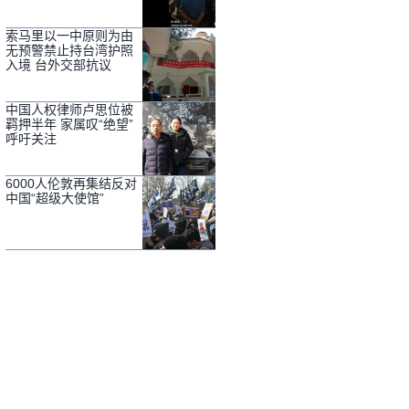
索马里以一中原则为由
无预警禁止持台湾护照
入境 台外交部抗议
中国人权律师卢思位被
羁押半年 家属叹“绝望”
呼吁关注
6000人伦敦再集结反对
中国“超级大使馆”