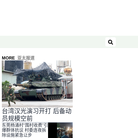
搜索
MORE
亚太报道
台湾汉光演习开打 后备动
员规模空前
东莞杨涌村“围村收费”引
爆群体抗议 村委连夜拆
除设施紧急让步