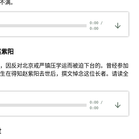
不满。
0:00
/
0:00
赵紫阳
前，因反对北京戒严镇压学运而被迫下台的。曾经参加
棋生在得知赵紫阳去世后，撰文悼念这位长者。请读全
0:00
/
0:00
世