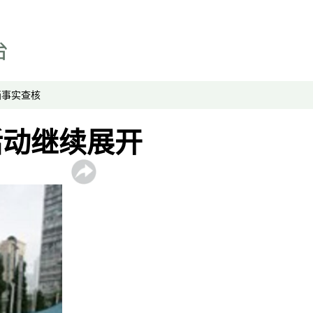
视频
显示 视频 个子部分
亚洲很想聊
观点
专题与访谈
画
事实查核
兵家常事
活动继续展开