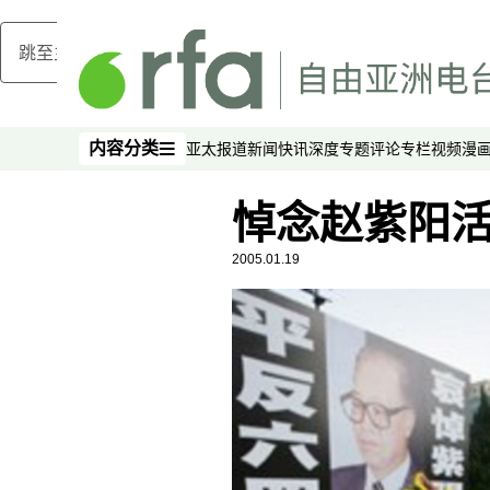
跳至主内容
内容分类
亚太报道
新闻快讯
深度专题
评论
专栏
视频
漫
内容分类
悼念赵紫阳
2005.01.19