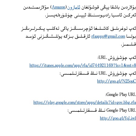
بۇلاردىن باشقا يېڭى قوشۇلغان
ئامازون
(
Amazon
) مۇلازىمىتىدىن
ئەركىن ئاسىيا رادىيوسىنىڭ ئېپىنى چۈشۈرەلەيسىز.
ئەپ توغرىلىق كاشىلىغا ئۇچرىسىڭىز ياكى تەكلىپ پىكىرلىرىڭىز
بولسا
rfaapps@gmail.com
ئارقىلىق بىزگە يوللىشىڭىزنى ئۈمىد
قىلىمىز.
ئەپ چۈشۈرۈش URL:
https://itunes.apple.com/app/rfa/id744921169?ls=1&mt=8
ئەپ چۈشۈرۈش URL نىڭ قىسقارتىلمىسى:
http://goo.gl/N25quC
Google Play URL:
https://play.google.com/store/apps/details?id=gov.bbg.rfa
Google Play URL نىڭ قىسقارتىلمىسى:
http://goo.gl/fqLiwl