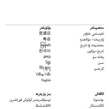
سەھىپىلەر
بۆلۈملەر
تەپسىلىي خەۋەر
普通话
ۋەزىيەت- مۇلاھىزە
粤语
مەدەنىيەت ۋە تارىخ
မြန်မာ
تارىخ-بۈگۈن
한국어
يەتتە سۇ
ລາວ
سىن
ខ្មែរ
ئارخىپ
བོད་སྐད།
Tiếng Việt
English
ئاڭلاش
بىز بۇ يەردە
 window
چاستوتا
توسۇقلىرىدىن ئۆتۈش قوراللىرى
ئاڭلىتىشلار
ئالاقىلىشىڭ