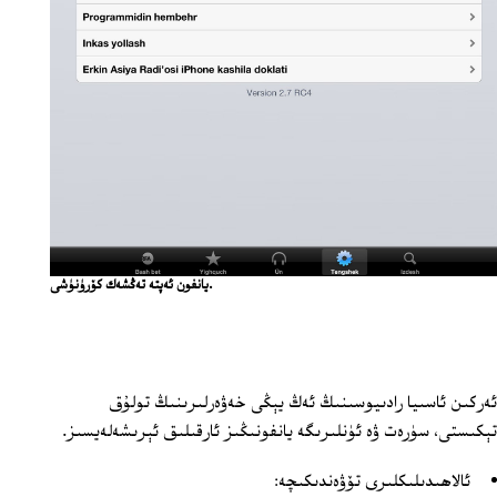
يانفون ئەپتە تەڭشەك كۆرۈنۈشى.
ئەركىن ئاسىيا رادىيوسىنىڭ ئەڭ يېڭى خەۋەرلىرىنىڭ تولۇق
تېكىستى، سۈرەت ۋە ئۈنلىرىگە يانفونىڭىز ئارقىلىق ئېرىشەلەيسىز.
ئالاھىدىلىكلىرى تۆۋەندىكىچە: