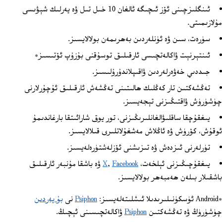
ئىنگلىزچىنى ئۆز ئىچىگە ئالغان 10 خىل تىل ۋە يەرلىك شېۋىسى
مۇلازىمىتى.
سۈرەت، سىن ۋە ئۈنلەردىن بەھرىمەن بولالايسىز.
ئىنتېرنېت ۋاكالەتچىسى ئارقىلىق توسۇقنى بۇزۇپ ئۆتىسىز*
جىددىي خەۋەرلەردىن ۋاقىپلاندۇرۇلىسىز.
تەڭشەكتىن تار كەڭلىك ھالىتىنى تەڭشەش ئارقىلىق ئۇچۇرلارنى
چۈشۈرۈش ۋاقتىڭىزنى تېجەيسىز.
يىغقۇچقا ساقلىۋالغانلىرىڭىزنى، تور يوق شارائىتقا بارغاندىمۇ
ئوقۇش، كۆرۈش ۋە ئاڭلاش مەشغۇلاتلىرى قىلالايسىز.
تۈرلەرنى ئىزدەش ۋە تىزىشنى ئۆزلەشتۈرەلەيسىز.
يىغقۇچىڭىزنى ئېلخەت،
Facebook
,
X
ۋە باشقا مۇنبەر ئارقىلىق
باشقىلار بىلەن ھەمبەھر بولالايسىز.
*Android ئۈسكۈنىلىرىدىلا ئىشلىتەلەيسىز:
Psiphon
نى
بۇ يەردىن
چۈشۈرۈڭ ۋە تەڭشەكتىن
Psiphon
ۋاكالەتچىسىنى ئېچىڭ.