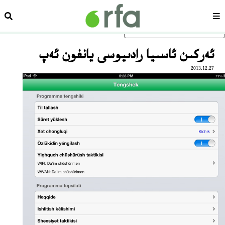
سەھىپە
ئىزد
ئاساسلىق مەزمۇنغا ئاتلاڭ
ئەركىن ئاسىيا رادىيوسى يانفون ئەپ
2013.12.27