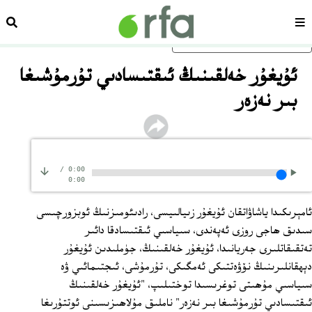
سەھىپە
ئىزد
ئاساسلىق مەزمۇنغا ئاتلاڭ
ئۇيغۇر خەلقىنىڭ ئىقتىسادىي تۇرمۇشىغا
بىر نەزەر
/
0:00
0:00
ئامېرىكىدا ياشاۋاتقان ئۇيغۇر زىيالىيسى، رادىئومىزنىڭ ئوبزورچىسى
سىدىق ھاجى روزى ئەپەندى، سىياسىي ئىقتىسادقا دائىر
تەتقىقاتلىرى جەريانىدا، ئۇيغۇر خەلقىنىڭ، جۈملىدىن ئۇيغۇر
دېھقانلىرىنىڭ نۆۋەتتىكى ئەمگىكى، تۇرمۇشى، ئىجتىمائىي ۋە
سىياسىي مۇھىتى توغرىسىدا توختىلىپ، "ئۇيغۇر خەلقىنىڭ
ئىقتىسادىي تۇرمۇشىغا بىر نەزەر" ناملىق مۇلاھىزىسىنى ئوتتۇرىغا