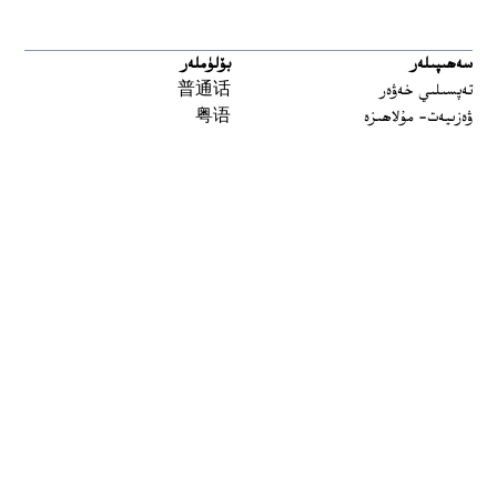
سەھىپىلەر
بۆلۈملەر
تەپسىلىي خەۋەر
普通话
ۋەزىيەت- مۇلاھىزە
粤语
مەدەنىيەت ۋە تارىخ
မြန်မာ
تارىخ-بۈگۈن
한국어
يەتتە سۇ
ລາວ
سىن
ខ្មែរ
ئارخىپ
བོད་སྐད།
Tiếng Việt
English
ئاڭلاش
بىز بۇ يەردە
 window
چاستوتا
توسۇقلىرىدىن ئۆتۈش قوراللىرى
ئاڭلىتىشلار
ئالاقىلىشىڭ
Podcasts مۇلازىمىتى