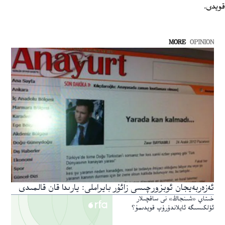
قويدى.
MORE
OPINION
ئەزەربەيجان ئوبزورچىسى زائۇر بايراملى: يارىدا قان قالمىدى
خىتاي «شىنجاڭ» نى ساقچىلار
ئۆلكىسىگە ئايلاندۇرۇپ قويدىمۇ؟