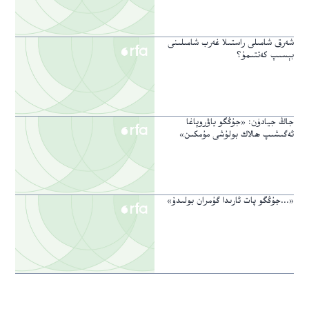
شەرق شامىلى راستىلا غەرب شامىلىنى
بېسىپ كەتتىمۇ؟
جاڭ جيادۈن: «جۇڭگو ياۋروپاغا
ئەگىشىپ ھالاك بولۇشى مۇمكىن»
«...جۇڭگو پات ئارىدا گۇمران بولىدۇ»