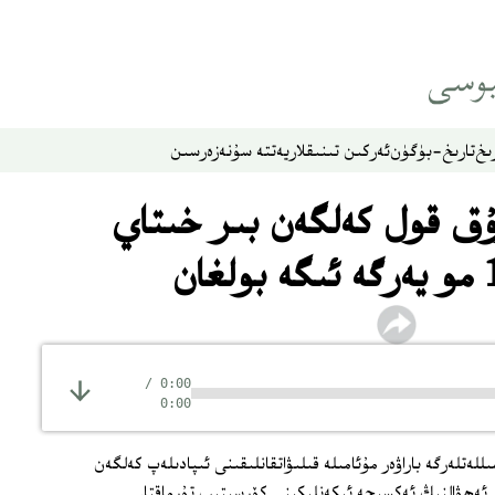
ىخ
تارىخ-بۈگۈن
ئەركىن تىنىقلار
يەتتە سۇ
نەزەر
سىن
ۇق قول كەلگەن بىر خىتاي
/
0:00
0:00
ەتلەرگە باراۋەر مۇئامىلە قىلىۋاتقانلىقىنى ئىپادىلەپ كەلگەن
ي ئەھۋالنىڭ ئەكسىچە ئىكەنلىكىنى كۆرسىتىپ تۇرماقتا.