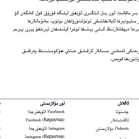
 بىر ماقالىدا، ئون يىل ئىلگىرى ئۇيغۇر ئېلىگە قۇرۇق قول كەلگەن گۇ
ىليونېرغا ئايلانغانلىقى تونۇشتۇرۇلغان بولۇپ، مەلۇماتلارغا
ىرىدا دېھقانلارنىڭ كىشى بېشىغا توغرا كېلىدىغان تېرىلغۇ يېرى يېرىم
دىكى ئەمەلىي مىساللار ئارقىلىق خىتاي ھۆكۈمىتىنىڭ پەرقلىق
تتۇرىغا قويدى.
ئاڭلاش
تور مۇلازىمىتى
ب
ns in new window
چاستوتا
Faceboook (ئۇيغۇرچە)
ئ
s in new window
ئاڭلىتىشلار
Facebook (Кирилчә)
ش
ens in new window
Podcasts مۇلازىمىتى
Instagram (ئۇيغۇرچە)
ئ
 in new window
Instagram (Кирилчә)
ئ