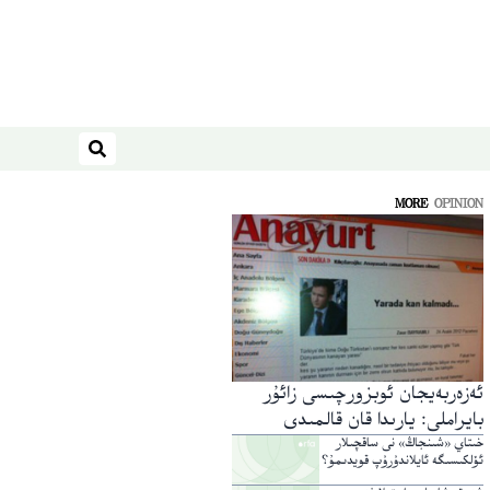
ئىزدەش
MORE
OPINION
ئەزەربەيجان ئوبزورچىسى زائۇر
بايراملى: يارىدا قان قالمىدى
خىتاي «شىنجاڭ» نى ساقچىلار
ئۆلكىسىگە ئايلاندۇرۇپ قويدىمۇ؟