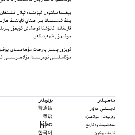
يېقىندا بىڭتۇەن گېزىتىدە ئېلان قىلىنغان
يىڭ ئىسىملىك بىر خىتاي ئايالنىڭ ھازىر م
قارىغاندا، ئاتۇشقا ئوخشاش ئۇيغۇر يېزىل
موغىمۇ يەتمەيدىكەن.
ئوبزورچىمىز پەرھات مۇھەممىدى يۇقىرى
مۇئامىلىسى توغرىسىدا مۇلاھىزىسىنى ئو
سەھىپىلەر
بۆلۈملەر
تەپسىلىي خەۋەر
普通话
ۋەزىيەت- مۇلاھىزە
粤语
مەدەنىيەت ۋە تارىخ
မြန်မာ
تارىخ-بۈگۈن
한국어