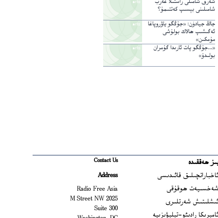
شەرق شامىلى راستىلا غەرب
شامىلىنى بېسىپ كەتتىمۇ؟
جاڭ جيادۈن: «جۇڭگو ياۋروپاغا
ئەگىشىپ ھالاك بولۇشى
مۇمكىن»
«...جۇڭگو پات ئارىدا گۇمران
بولىدۇ»
Contact Us
ىز ھەققىدە
Ope
اخباراتچىلىق قائىدىسى
Address
Open
ەخسىيەت ھوقۇقى
Radio Free Asia
2025 M Street NW
Op
ىشلىتىش شەرتلىرى
Suite 300
Opens
امېرىكا رادىئو-تېلېۋىزىيە