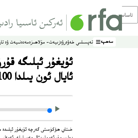
ئاساسلىق مەزمۇنغا ئاتلاڭ
سەھىپە
تەپسىلىي خەۋەر
ۋەزىيەت- مۇلاھىزە
مەدەنىيەت ۋە تار
سەھىپە
ئۇيغۇر ئېلىگە قۇر
ئايال ئون يىلدا 100 مو يەرگە ئىگە بولغان
خىتاي ھۆكۈمىتى گەرچە ئۇيغۇر ئېلىدە مىلل
بولسىمۇ، ئەمما رېئال مەسىلىلەر ئەمەلى