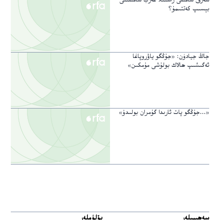
شەرق شامىلى راستىلا غەرب شامىلىنى
بېسىپ كەتتىمۇ؟
جاڭ جيادۈن: «جۇڭگو ياۋروپاغا
ئەگىشىپ ھالاك بولۇشى مۇمكىن»
«...جۇڭگو پات ئارىدا گۇمران بولىدۇ»
سەھىپىلەر
بۆلۈملەر