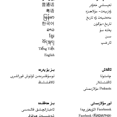
تەپسىلىي خەۋەر
普通话
ۋەزىيەت- مۇلاھىزە
粤语
مەدەنىيەت ۋە تارىخ
မြန်မာ
تارىخ-بۈگۈن
한국어
يەتتە سۇ
ລາວ
سىن
ខ្មែរ
ئارخىپ
བོད་སྐད།
Tiếng Việt
English
ئاڭلاش
بىز بۇ يەردە
 window
چاستوتا
توسۇقلىرىدىن ئۆتۈش قوراللىرى
ئاڭلىتىشلار
ئالاقىلىشىڭ
Podcasts مۇلازىمىتى
تور مۇلازىمىتى
بىز ھەققىدە
Opens in new window
Faceboook (ئۇيغۇرچە)
ئاخباراتچىلىق قائىدىسى
Opens in new window
Facebook (Кирилчә)
شەخسىيەت ھوقۇقى