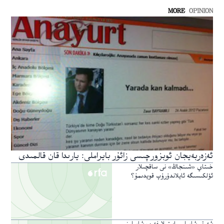
MORE
OPINION
ئەزەربەيجان ئوبزورچىسى زائۇر بايراملى: يارىدا قان قالمىدى
خىتاي «شىنجاڭ» نى ساقچىلار
ئۆلكىسىگە ئايلاندۇرۇپ قويدىمۇ؟