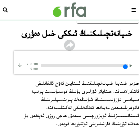
سەھىپە
ئىزد
ئاساسلىق مەزمۇنغا ئاتلاڭ
خىيانەتچىلىكنىڭ ئىككى خىل دەۋرى
/
0:00
0:00
ھازىر خىتايدا خىيانەتچىلىكنىڭ ئىنتايىن ئەۋج ئالغانلىقى
ئاشكارلانماقتا. خىتايلار ئۆزلىرى بۇنىڭ كوممۇنىست پارتىيە
سىياسىي تۈزۈلمىسىنىڭ شۇنىڭدەك پىرىنسىپلىرىنىڭ
ناتوغرىلىقىدىن مەيدانغا كەلگەنلىكى تەكىتلىمەكتە.
ئىستانسىمىزنىڭ ئوبزورچىسى سىدىق ھاجى روزى ئەپەندى بۇ
ھەقتە ئۆزىنىڭ قاراشلىرىنى ئوتتۇرىغا قويدى.