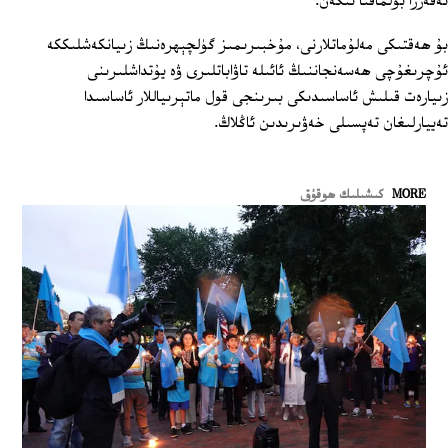
تەقەززا بولماقتا ئىكەن.
بۇ ھەقتىكى مەلۇماتلارنى، مۇخبىرىمىز گۈلچېھرەنىڭ زىيانكەشلىككە
ئۇچرىغۇچى ھەسەنجاننىڭ ئائىلە تاۋاباتلىرى ۋە يۇتداشلىرىنى
زىيارەت قىلىش ئاساسىدىكى بىرىنجى قول ماتېرىياللار ئاساسىدا
تەييارلىغان تەپسىلى خەۋىرىدىن ئاڭلاڭ.
MORE
كىشىلىك ھوقۇق