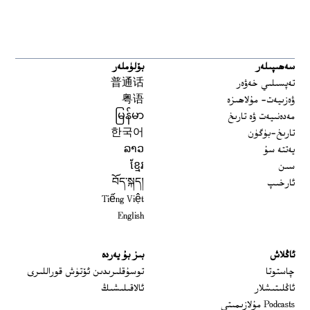
سەھىپىلەر
بۆلۈملەر
تەپسىلىي خەۋەر
普通话
ۋەزىيەت- مۇلاھىزە
粤语
مەدەنىيەت ۋە تارىخ
မြန်မာ
تارىخ-بۈگۈن
한국어
يەتتە سۇ
ລາວ
سىن
ខ្មែរ
ئارخىپ
བོད་སྐད།
Tiếng Việt
English
ئاڭلاش
بىز بۇ يەردە
 window
چاستوتا
توسۇقلىرىدىن ئۆتۈش قوراللىرى
ئاڭلىتىشلار
ئالاقىلىشىڭ
Podcasts مۇلازىمىتى