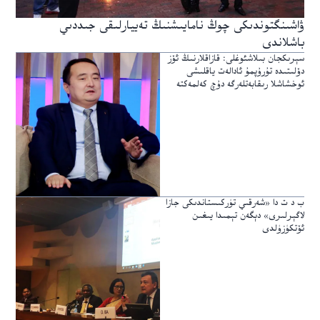
ۋاشىنگتوندىكى چوڭ نامايىشنىڭ تەييارلىقى جىددىي
باشلاندى
سېرىكجان بىلاشئوغلى: قازاقلارنىڭ ئۆز
دۆلىتىدە تۇرۇپمۇ ئادالەت ياقلىشى
ئوخشاشلا رىقابەتلەرگە دۇچ كەلمەكتە
ب د ت دا «شەرقىي تۈركىستاندىكى جازا
لاگېرلىرى» دېگەن تېمىدا يىغىن
ئۆتكۈزۈلدى