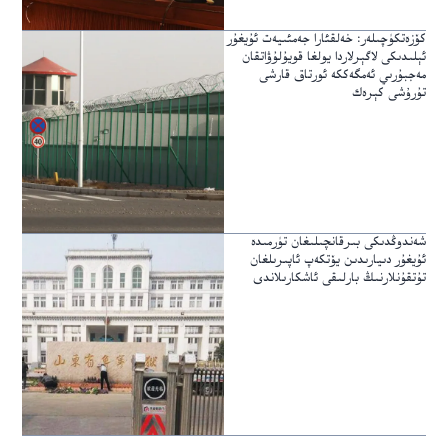
كۆزەتكۈچىلەر: خەلقئارا جەمئىيەت ئۇيغۇر
ئېلىدىكى لاگېرلاردا يولغا قويۇلۇۋاتقان
مەجبۇرىي ئەمگەككە ئورتاق قارشى
تۇرۇشى كېرەك
شەندوڭدىكى بىرقانچىلىغان تۈرمىدە
ئۇيغۇر دىيارىدىن يۆتكەپ ئاپىرىلغان
تۇتقۇنلارنىڭ بارلىقى ئاشكارىلاندى