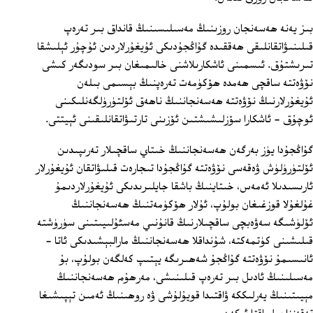
بىز يەنە ھەسەنجان روزىنىڭ مەسىلىسىنىڭ قانداق بىر تەرەپ
قىلىنىۋاتقانلىقى ھەققىدە گۇاڭجۇدىكى ئۇيغۇرلاردىن ئۇچۇر ئېلىشقا
تىرىشتۇق. ئىسمىنى ئاشكارىلاشنى خالىمىغان بىر سودىگەر كىشى
نۆۋەتتە ساقچى ھەمدە ھۆكۈمەت تەرەپنىڭ بېسىمى بىلەن
ئۇيغۇرلارنىڭ نۆۋەتتە ھەسەنجاننىڭ ناھەق ئۆلتۈرۈلگەنلىكىنى
ئوچۇق ‏- ئاشكارا سۆزلىشىشتىن ئۆزىنى تارتىۋاتقانلىقىنى ئېيتتى.
گۇاڭجۇدا يۈز بەرگەن ھەسەنجاننىڭ خىتاي ساقچىلار تەرىپىدىن
ئۆلتۈرۈلۈش ۋەقەسى نۆۋەتتە گۇاڭجۇدا تىجارەت قىلىۋاتقان ئۇيغۇرلار
ئارىسىدىلا ئەمەس، خىتاينىڭ باشقا جايلىرىدىكى ئۇيغۇرلاردىمۇ
غۇلغۇلا قوزغىغان بولۇپ، ئۇلار ھۆكۈمەتنىڭ ھەسەنجاننىڭ
ئۆلۈشىگە سەۋەبچى ساقچىلارنىڭ قانۇنىي مەسئۇلىيىتىنى سۈرۈشتە
قىلىشىنى كۈتمەكتە، شۇنداقلا ھەسەنجاننىڭ مارالبېشىدىكى ئاتا -
ئانىسىمۇ نۆۋەتتە گۇاڭجۇ شەھىرىگە يېتىپ كەلگەن بولۇپ، بۇ
مەسىلىنىڭ ئادىل بىر تەرەپ قىلىنىشى، مەرھۇم ھەسەنجاننىڭ
مېيىتىنىڭ يەرلىككە ۋاقتىدا قويۇلۇشى ۋە روھىنىڭ ئەمىن تېپىشىغا