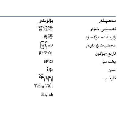
سەھىپىلەر
بۆلۈملەر
تەپسىلىي خەۋەر
普通话
ۋەزىيەت- مۇلاھىزە
粤语
مەدەنىيەت ۋە تارىخ
မြန်မာ
تارىخ-بۈگۈن
한국어
يەتتە سۇ
ລາວ
سىن
ខ្មែរ
ئارخىپ
བོད་སྐད།
Tiếng Việt
English