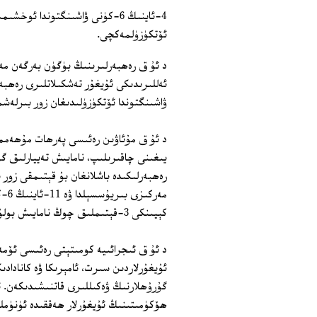
4-ئاينىڭ 6-كۈنى ۋاشىنگتوندا ئو
ئۆتكۈزۈلمەكچى.
ۋاشىنگتوندا ئۆتكۈزۈلىدىغان زور بىرلەشم
يىغىنى چاقىرىلىپ، نامايىش تەييارلىق 
مەر
كېيىنكى 3-قېتىملىق چوڭ نامايىش بولۇپ ھېسابلىنىدىكەن.
د ئۇ ق ئىجرائىيە كومىتېتى رەئىسى ئۆمەر
ئۇيغۇرلاردىن سىرت، ئامېرىكا ۋە كانادا
گۇرۇھلارنىڭ ۋەكىللىرى قاتنىشىدىكەن. ئ
ھۆكۈمىتىنىڭ ئۇيغۇرلار ھەققىدە ئۈنۈملۈك