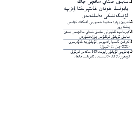
1
.
سابىق خىتاي ساقچى جاڭ
يابونىڭ خوتەن خانئېرىقتا ۋەزىپە
ئۆتىگەنلىكى دەلىللەندى
2
.
ئادريان زېنز: خىتايدا مەجبۇرىي ئەمگەك كۆلىمى
يەنىلا زور
3
.
گېرمانىيە ئاخباراتى سابىق خىتاي ساقچىسى بىلەن
سابىق ئۇيغۇر تۇتقۇننى يۈزلەشتۈردى
4
.
ئەركىن ئاسىيا رادىيوسى ئۇيغۇرچە خەۋەرلىرى
(2026-يىل 31-ئىيۇل)
5
.
جەنۇبىي ئۇيغۇر رايونىدا 143 مىڭدىن ئارتۇق
ئويغۇر بالا ئاتا-ئانىسىدىن ئايرىلىپ قالغان