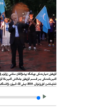
ئۇيغۇر دىيارىدىكى چېكىگە يېتىۋاتقان مىللىي زۇلۇم ۋ
ئامېرىكىدىكى بىر قىسىم ئۇيغۇر جامائىتى ئامېرىكا 
نامايىشتىن كۆرۈنۈش. 2018-يىلى 22-ئىيۇن، ۋاشىنگتون.