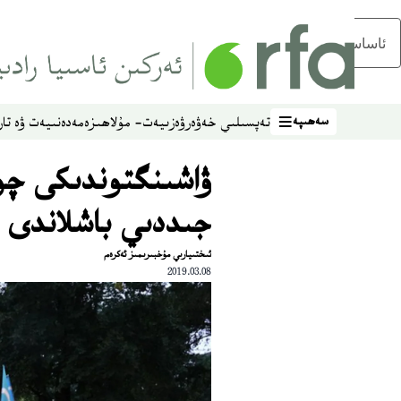
ئاساسلىق مەزمۇنغا ئاتلاڭ
سەھىپە
تەپسىلىي خەۋەر
ۋەزىيەت- مۇلاھىزە
مەدەنىيەت ۋە تار
سەھىپە
ۋاشىنگتوندىكى چوڭ
جىددىي باشلاندى
ئىختىيارىي مۇخبىرىمىز ئەكرەم
2019.03.08