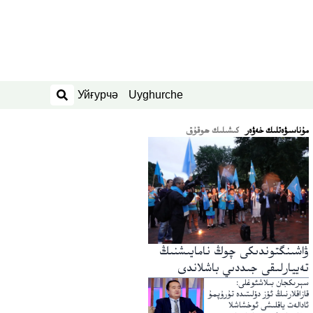
Уйғурчә
Uyghurche
ئىزدەش
ﻣﯘﻧﺎﺳﯩﯟﻩﺗﻠﯩﻚ ﺧﻪﯞﻩﺭ
كىشىلىك ھوقۇق
ۋاشىنگتوندىكى چوڭ نامايىشنىڭ
تەييارلىقى جىددىي باشلاندى
سېرىكجان بىلاشئوغلى:
قازاقلارنىڭ ئۆز دۆلىتىدە تۇرۇپمۇ
ئادالەت ياقلىشى ئوخشاشلا