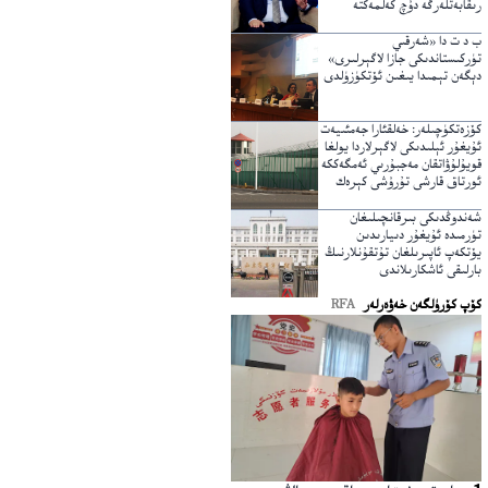
رىقابەتلەرگە دۇچ كەلمەكتە
ب د ت دا «شەرقىي
تۈركىستاندىكى جازا لاگېرلىرى»
دېگەن تېمىدا يىغىن ئۆتكۈزۈلدى
كۆزەتكۈچىلەر: خەلقئارا جەمئىيەت
ئۇيغۇر ئېلىدىكى لاگېرلاردا يولغا
قويۇلۇۋاتقان مەجبۇرىي ئەمگەككە
ئورتاق قارشى تۇرۇشى كېرەك
شەندوڭدىكى بىرقانچىلىغان
تۈرمىدە ئۇيغۇر دىيارىدىن
يۆتكەپ ئاپىرىلغان تۇتقۇنلارنىڭ
بارلىقى ئاشكارىلاندى
كۆپ كۆرۈلگەن خەۋەرلەر
RFA