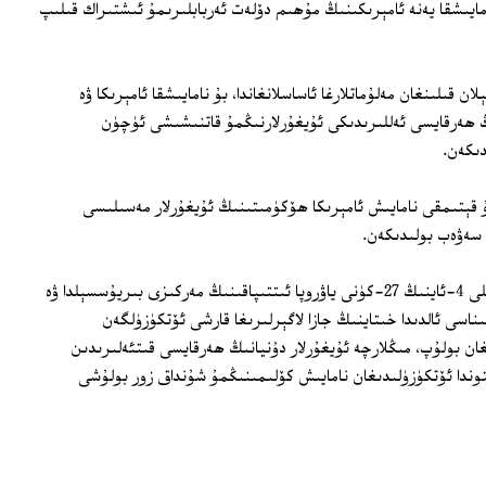
مايىشقا يەنە ئامېرىكىنىڭ مۇھىم دۆلەت ئەربابلىرىمۇ ئىشتىراك قىلىپ
قۇلىرىدىكى بۈگۈن 5-مارت ئېلان قىلىنغان مەلۇماتلارغا ئاساسلانغاندا، بۇ نامايىشقا ئامېرىكا ۋە
ىڭ ھەرقايسى ئەللىرىدىكى ئۇيغۇرلارنىڭمۇ قاتنىشىشى ئۈچۈن
دىكەن.
ۇ قېتىمقى نامايىش ئامېرىكا ھۆكۈمىتىنىڭ ئۇيغۇرلار مەسىلىسى
سەۋەب بولىدىكەن.
مەلۇم بولغىنىدەك، د ئۇ ق نىڭ 2018-يىلى 4-ئاينىڭ 27-كۈنى ياۋروپا ئىتتىپاقىنىڭ مەركىزى بىريۇسسېلدا ۋە
د ت بىناسى ئالدىدا خىتاينىڭ جازا لاگېرلىرىغا قارشى ئۆتكۈزۈلگەن
غان بولۇپ، مىڭلارچە ئۇيغۇرلار دۇنيانىڭ ھەرقايسى قىتئەلىرىدىن
توندا ئۆتكۈزۈلىدىغان نامايىش كۆلىمىنىڭمۇ شۇنداق زور بولۇشى