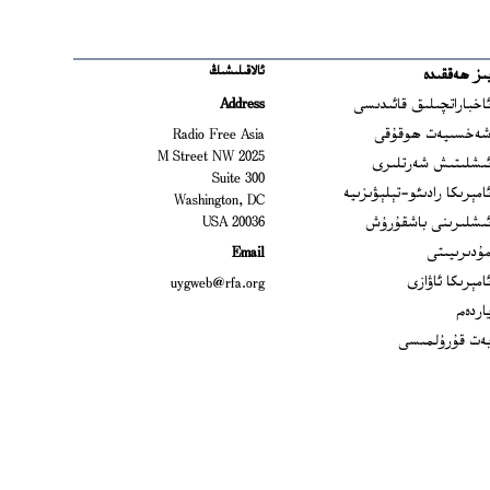
ئالاقىلىشىڭ
ىز ھەققىدە
Ope
اخباراتچىلىق قائىدىسى
Address
Open
ەخسىيەت ھوقۇقى
Radio Free Asia
2025 M Street NW
Op
ىشلىتىش شەرتلىرى
Suite 300
Opens
امېرىكا رادىئو-تېلېۋىزىيە
Washington, DC
ىشلىرىنى باشقۇرۇش
20036 USA
Opens in new window
ۇدىرىيىتى
Email
Opens in new window
امېرىكا ئاۋازى
uygweb@rfa.org
اردەم
ەت قۇرۇلمىسى