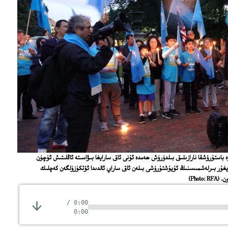
ە باستۇرۇشقا نارازىلىق بىلدۈرۈش ھەمدە ئۇنى ئاق سارايغا بىۋاسىتە ئاڭلىتىش ئۈچۈن
ئۇيغۇر بىرلەشمىسىنىڭ ئۇيۇشتۇرۇشى بىلەن ئاق ساراي ئالدىدا ئۆتكۈزۈلگەن كەچلىك
(Photo: RFA)
/
0:00
0:00