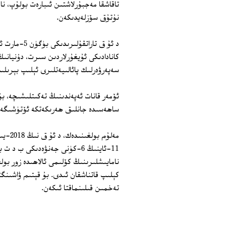
تاقاشقا مەجبۇرلاشتىن ئىبارەت بولۇپ، نا
نۇتۇق سۆزلەيدىكەن.
د ئۇ ق تارات
كانادادىكى ئۇيغۇرلاردىن سىرت، دۇنيان
سەپەرۋەرلىك پائالىيەتلىرى ئېلىپ بېرىلى
ئۆمەر قانات ئەپەندىنىڭ تەكىتلىشىچە، ب
ساھەسىدە جانلىق ھەرىكەتكە ئۆتۈشىگە 
11-ئاينىڭ 6-كۈنى جەنۋەدىكى ب 
نامايىشلىرىنىڭ كۆلىمى ئالاھىدە زور بول
كېلىپ قاتناشقان ئىدى. بۇ قېتىم ۋاشىنگ
تەخمىن قىلىنماقتا ئىكەن.