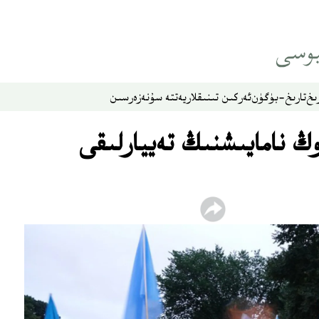
ىخ
تارىخ-بۈگۈن
ئەركىن تىنىقلار
يەتتە سۇ
نەزەر
سىن
 نامايىشنىڭ تەييارلىقى