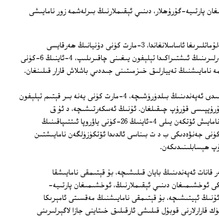
خشىمىغان پارتىيە-گۇرۇھلار، دىنىي ئېقىملارنىڭ بىرلەشمە زور نامايىشى
د ئۇ ق رەھبەرلىرىنىڭ بۈگۈن بەرگەن مەلۇماتلىرىغا ئاساسلانغاندا، 3-مارت كۈنى دۇنيانىڭ ھەرقايسى
ئەللىرىدىكى ئۇيغۇر تەشكىلاتلىرى رەھبەرلىرىنىڭ ئىشتىراكىدا تېلېفون يىغىنى چاقىرىلىپ، 4-ئاينىڭ 6-كۈنى
ە نامايىشنىڭ تەييارلىق خىزمىتىنى جىددىي باشلاش قارار قىلىنغان.
د ئۇ ق مۇئاۋىن رەئىسى پەرھات مۇھەممىدى ئەپەندىنىڭ بىلدۈرۈشىچە، 4-مارت كۈنى يەنە بىر قېتىم تېلېفون
گۇرۇپپىسى قۇرۇپ چىقىلغان. ئۇنىڭ ئەسكەرتىشىچە، د ئۇ ق
رەھبەرلىكىدە باشلانغان بۇ قېتىمقى زور نامايىش ئۆتكەن يىلى 4-ئاينىڭ 26-كۈنى ياۋروپا ئىتتىپاقىنىڭ
كىزى بىريۇسسېلدا ۋە 11-ئاينىڭ 6-كۈنى جەنۋەدىكى ب د ت بىناسى ئالدىدا ئۆتكۈزۈلگەن نامايىشتىن
 قانات ئەپەندىنىڭ بايان قىلىشىچە، بۇ قېتىمقى نامايىشقا
دىكى ئوخشىمىغان دىنىي ئېقىملارنىڭ، ئوخشىمىغان پارتىيە-
ۇنىڭ ئېيتىشىچە، بۇ قېتىمقى نامايىشنىڭ مەقسىتى ئامېرىكا
 قارارلارنى قوبۇل قىلىشى ئارقىلىق خىتاينى جازا لاگېرلىرىنى