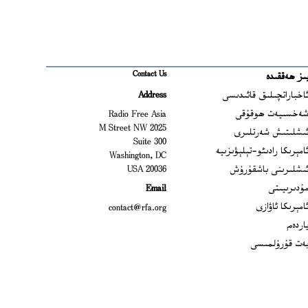
Contact Us
ىز ھەققىدە
Ope
اخباراتچىلىق قائىدىسى
Address
Open
ەخسىيەت ھوقۇقى
Radio Free Asia
2025 M Street NW
Op
ىشلىتىش شەرتلىرى
Suite 300
Opens
امېرىكا رادىئو-تېلېۋىزىيە
Washington, DC
ىشلىرىنى باشقۇرۇش
20036 USA
Opens in new window
ۇدىرىيىتى
Email
Opens in new window
امېرىكا ئاۋازى
contact@rfa.org
اردەم
ەت قۇرۇلمىسى