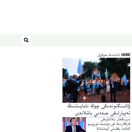
ئىزدەش
MORE
كىشىلىك ھوقۇق
ۋاشىنگتوندىكى چوڭ نامايىشنىڭ
تەييارلىقى جىددىي باشلاندى
سېرىكجان بىلاشئوغلى:
قازاقلارنىڭ ئۆز دۆلىتىدە تۇرۇپمۇ
ئادالەت ياقلىشى ئوخشاشلا