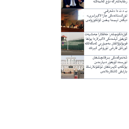
رىقابەتلەرگە دۇچ كەلمەكتە
ب د ت دا «شەرقىي
تۈركىستاندىكى جازا لاگېرلىرى»
دېگەن تېمىدا يىغىن ئۆتكۈزۈلدى
كۆزەتكۈچىلەر: خەلقئارا جەمئىيەت
ئۇيغۇر ئېلىدىكى لاگېرلاردا يولغا
قويۇلۇۋاتقان مەجبۇرىي ئەمگەككە
ئورتاق قارشى تۇرۇشى كېرەك
شەندوڭدىكى بىرقانچىلىغان
تۈرمىدە ئۇيغۇر دىيارىدىن
يۆتكەپ ئاپىرىلغان تۇتقۇنلارنىڭ
بارلىقى ئاشكارىلاندى