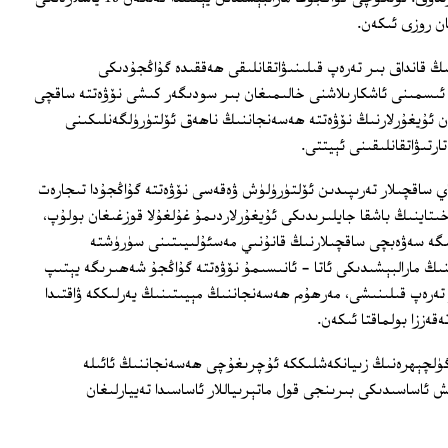
ن روزى ئىكەن.
 قانداق بىر تەرەپ قىلىنىۋاتقانلىقى ھەققىدە گۇاڭجۇدىكى
 ئىسمىنى ئاشكارىلاشنى خالىمىغان بىر سودىگەر كىشى نۆۋەتتە ساقچى
ئۇيغۇرلارنىڭ نۆۋەتتە ھەسەنجاننىڭ ناھەق ئۆلتۈرۈلگەنلىكىنى
رتىۋاتقانلىقىنى ئېيتتى.
 ساقچىلار تەرىپىدىن ئۆلتۈرۈلۈش ۋەقەسى نۆۋەتتە گۇاڭجۇدا تىجارەت
 خىتاينىڭ باشقا جايلىرىدىكى ئۇيغۇرلاردىمۇ غۇلغۇلا قوزغىغان بولۇپ،
گە سەۋەبچى ساقچىلارنىڭ قانۇنىي مەسئۇلىيىتىنى سۈرۈشتە
ىڭ مارالبېشىدىكى ئاتا - ئانىسىمۇ نۆۋەتتە گۇاڭجۇ شەھىرىگە يېتىپ
تەرەپ قىلىنىشى، مەرھۇم ھەسەنجاننىڭ مېيىتىنىڭ يەرلىككە ۋاقتىدا
ەززا بولماقتا ئىكەن.
گۈلچېھرەنىڭ زىيانكەشلىككە ئۇچرىغۇچى ھەسەنجاننىڭ ئائىلە
ىش ئاساسىدىكى بىرىنجى قول ماتېرىياللار ئاساسىدا تەييارلىغان