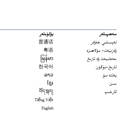
سەھىپىلەر
بۆلۈملەر
تەپسىلىي خەۋەر
普通话
ۋەزىيەت- مۇلاھىزە
粤语
مەدەنىيەت ۋە تارىخ
မြန်မာ
تارىخ-بۈگۈن
한국어
يەتتە سۇ
ລາວ
سىن
ខ្មែរ
ئارخىپ
བོད་སྐད།
Tiếng Việt
English