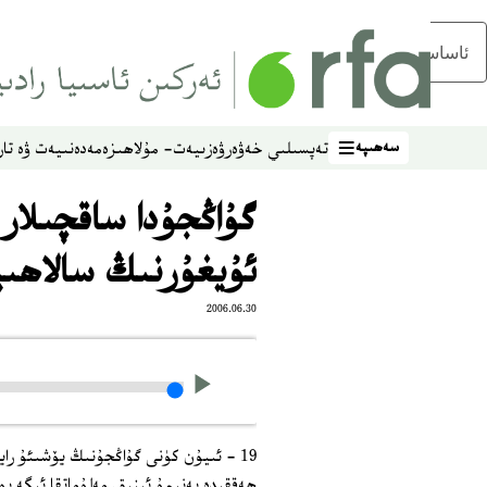
ئاساسلىق مەزمۇنغا ئاتلاڭ
سەھىپە
تەپسىلىي خەۋەر
ۋەزىيەت- مۇلاھىزە
مەدەنىيەت ۋە تار
سەھىپە
گۇاڭجۇدا ساقچىلار
ئۇيغۇرنىڭ سالاھىي
2006.06.30
19 - ئىيۇن كۈنى گۇاڭجۇنىڭ يۆشىئۇ را