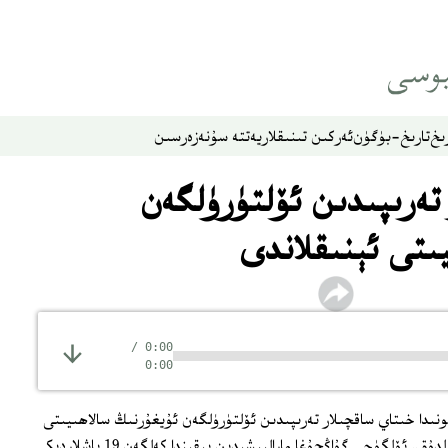
ىخ
تارىخ-بۈگۈن
ئەركىن تىنىقلار
يەتتە سۇ
نەزەر
سىن
 تەرىپىدىن ئۆلتۈرۈلگەن
ىتى ئېنىقلاندى
/
0:00
0:00
يونىدا خىتاي ساقچىلار تەرىپىدىن ئۆلتۈرۈلگەن ئۇيغۇرنىڭ سالاھىيىتى
ھەققىدە يەنىمۇ ئېنىق مەلۇماتقا ئىگە بولدۇق. ئۆلگۈچى گۇاڭجۇغا مارالبېشىدىن يېقىندا كەلگەن 19 ياشلاردىكى