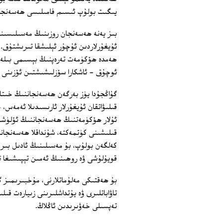
يىگىت بولۇپ ئىسىم فامىلىسى ھەسەنجا
بىز يەنە ھەسەنجان روزىنىڭ مەسىلىسىنىڭ
ئۇيغۇرلاردىن ئۇچۇر ئېلىشقا تىرىشتۇق.
ھەمدە ھۆكۈمەت تەرەپنىڭ بېسىمى بىلەن 
ئوچۇق ‏- ئاشكارا سۆزلىشىشتىن ئۆزىنى تا
گۇاڭجۇدا يۈز بەرگەن ھەسەنجاننىڭ خىتاي
قىلىۋاتقان ئۇيغۇرلار ئارىسىدىلا ئەمەس،
ئۇلار ھۆكۈمەتنىڭ ھەسەنجاننىڭ ئۆلۈشى
قىلىشىنى كۈتمەكتە، شۇنداقلا ھەسەنجانن
كەلگەن بولۇپ، بۇ مەسىلىنىڭ ئادىل بىر 
قويۇلۇشى ۋە روھىنىڭ ئەمىن تېپىشىغا تەق
بۇ ھەقتىكى مەلۇماتلارنى، مۇخبىرىمىز 
تاۋاباتلىرى ۋە يۇتداشلىرىنى زىيارەت قىل
تەپسىلى خەۋىرىدىن ئاڭلاڭ.