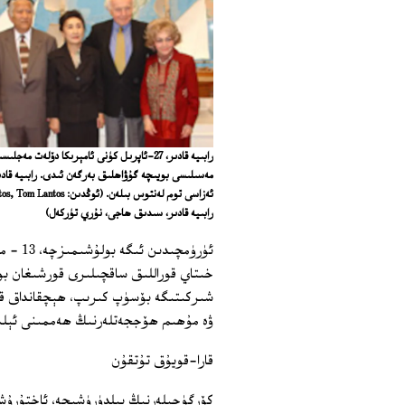
رابىيە قادىر، 27-ئاپرىل كۈنى ئامېرىكا دۆلەت مەجل
مەسىلىسى بويىچە گۇۋاھلىق بەرگەن ئىدى. رابىيە قادى
رابىيە قادىر، سىدىق ھاجى، نۇري تۈركەل)
شىركىتىگە بۆسۈپ كىرىپ، ھېچقانداق قان
ۋە مۇھىم ھۆججەتلەرنىڭ ھەممىنى ئېلى
قارا-قويۇق تۇتقۇن
كۆرگۈچىلەرنىڭ بىلدۈرۈشىچە، ئاختۇرۇشق