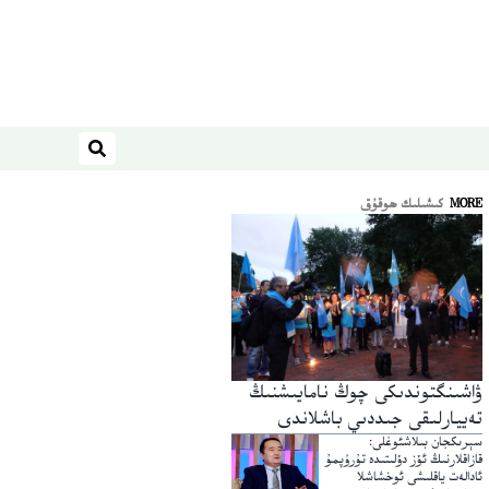
ئىزدەش
MORE
كىشىلىك ھوقۇق
ۋاشىنگتوندىكى چوڭ نامايىشنىڭ
تەييارلىقى جىددىي باشلاندى
سېرىكجان بىلاشئوغلى:
قازاقلارنىڭ ئۆز دۆلىتىدە تۇرۇپمۇ
ئادالەت ياقلىشى ئوخشاشلا