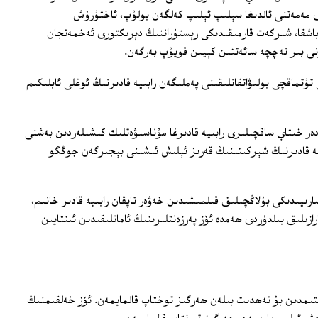
 مەمەتنى ئالدىغا سېلىپ ئېلىپ كەلگەن بولۇپ، ئاختۇرۇش
ن باشقا، شىركەت قارمىقىدىكى رېستۇراننىڭ دېرىكتورى ئەخمەتجان
ى بىر نەچچە سائەتتىن كېيىن قويۇپ بەرگەن.
تۇتماقچى بولىۋاتقانلىقىنى پەملىگەن رابىيە قادىرنىڭ ئوغلى ئابلىكىم
ىن ھازىرغا قەدەر خىتاي ساقچىلىرى رابىيە قادىرغا مۇناسىۋەتلىك كىشىلەردىن بەشنى
ابىيە قادىرنىڭ شېركىتىنىڭ قەرىز ئېلىش ئىشىنى بېجىرگەن جوڭگو
ارىيىدىكى بۇلاڭچىلىق قىلمىشىدىن خەۋەر تاپقان رابىيە قادىر خانىم،
زىلىق بىلدۈردى ھەمدە ئۆز پەرزەنتلىرىنىڭ ئامانلىقىدىن ئىنتايىن
ىتىمدىن بۇ تەھدىت بىلەن ھەرگىز توختاپ قالمايمەن. ئۆز خەلقىمنىڭ