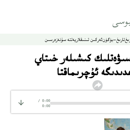
ىخ
تارىخ-بۈگۈن
ئەركىن تىنىقلار
يەتتە سۇ
نەزەر
سىن
اسىۋەتلىك كىشىلەر خىتاي
دىدىگە ئۇچرىماقتا
/
0:00
0:00