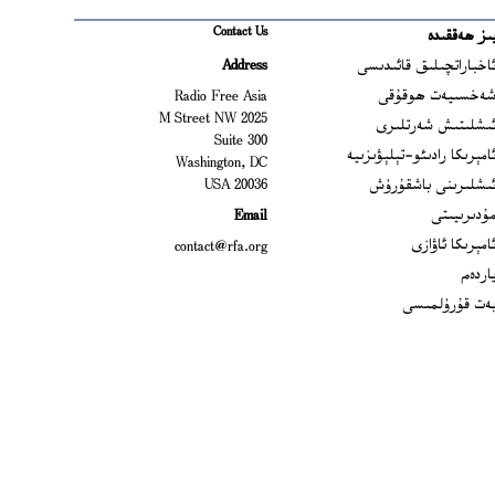
Contact Us
ىز ھەققىدە
Ope
اخباراتچىلىق قائىدىسى
Address
Open
ەخسىيەت ھوقۇقى
Radio Free Asia
2025 M Street NW
Op
ىشلىتىش شەرتلىرى
Suite 300
Opens
امېرىكا رادىئو-تېلېۋىزىيە
Washington, DC
ىشلىرىنى باشقۇرۇش
20036 USA
Opens in new window
ۇدىرىيىتى
Email
Opens in new window
امېرىكا ئاۋازى
contact@rfa.org
اردەم
ەت قۇرۇلمىسى