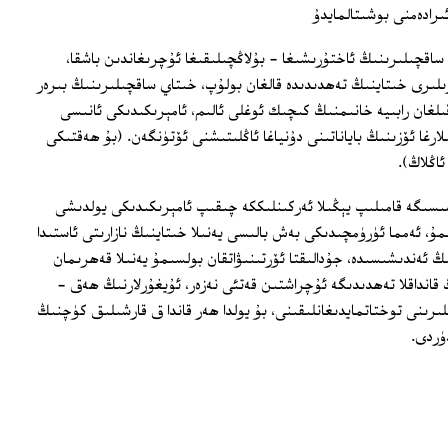
ىرادەمنى بوشىتالمايدۇ
ساقچىلىرىنىڭ ئاختۇرىشىغا - بۇلاڭچىلىقىغا ئۇچرىغاندىن باشقا،
لىرى خىتاينىڭ تەھدىدىدە قالغان بولۇپ، خىتاي ساقچىلىرىنىڭ بىرەر
ىلغان رابىيە خانىمنىڭ كىچىك ئوغلى ئالىم، ئامېرىكىدىكى ئانىسى
رغا ئۆزىنىڭ باياناتىنى دۇنياغا ئاڭلىتىشنى ئۆتۈنگەن. (بۇ ھەقتىكى
ئاڭلاڭ).
رمىسىگە قامىلىپ يېڭىلا ئەركىنلىككە چىقىپ ئامېرىكىدىكى يولدىشى
ۇ، ئەمما ئۈرۈمچىدىكى بەش بالىسى يەنىلا خىتاينىڭ نازارىتى ئاستىدا
ىنىڭ ئەندىشىسىدە، جۇدالىقتا ئۆرتىنىۋاتقان بولسىمۇ يەنىلا قەھرىمان
 قانداقلا تەھدىدىگە ئۇچراشتىن قەتئى نەزەر، ئۇيغۇرلارنىڭ ھەق -
رىنى توختاتمايدىغانلىقىنى، بۇ يولدا ھەر قاندا ق قارشىلىق كۈچنىڭ
ۈردى.