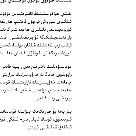
كىشىلىك ھوقۇق ئۈچۈن توختىماي كۈرەش 
خىتاي ھۆكۈمىتىنىڭ ئاسارىتىدىن قۇتۇلۇ
ئىلگىرى سۈرۈش ئۈچۈن ئاكتىپ ھەرىكەت ق
ئۈرۈمچىدىكى بالىلىرى ھەمدە شىركەتلىر
پاراكەندىچىلىكىگە ئۇچرىغانلىقىنى، خى
ئېلىپ زىيانكەشلىك قىلغان بولسا، ئەمدى
كۈرەشلىرىگە توسقۇنلۇق قىلىش مەقسىتىد
مۇناسىۋەتلىك دائىرىلەردىن رابىيە قادىر
رايونلۇق جامائەت خەۋپسىزلىك نازارىتى 
جامائەت خەۋپسىزلىك نازارىتىنىڭ قومان
ھەمدە خىتاي دۆلەت بىخەتەرلىك ئىدارىسى 
بېرىشنى رەت قىلدى.
ئىزدىدۇق، ئۇنىڭ ئايالى بىر- ئىككى كۈن
ئىشلەۋاتقانلىقىنى ئېيتتى.