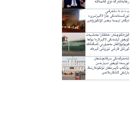
رىقابەتلەرگە دۇچ كەلمەكتە
ب د ت دا «شەرقىي
تۈركىستاندىكى جازا لاگېرلىرى»
دېگەن تېمىدا يىغىن ئۆتكۈزۈلدى
كۆزەتكۈچىلەر: خەلقئارا جەمئىيەت
ئۇيغۇر ئېلىدىكى لاگېرلاردا يولغا
قويۇلۇۋاتقان مەجبۇرىي ئەمگەككە
ئورتاق قارشى تۇرۇشى كېرەك
شەندوڭدىكى بىرقانچىلىغان
تۈرمىدە ئۇيغۇر دىيارىدىن
يۆتكەپ ئاپىرىلغان تۇتقۇنلارنىڭ
بارلىقى ئاشكارىلاندى