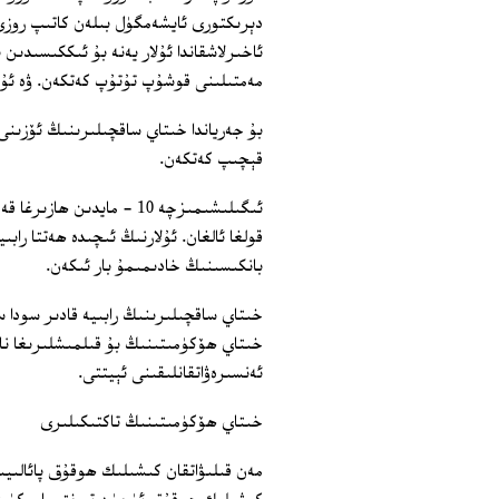
دېرىكتورى ئايشەمگۈل بىلەن كاتىپ روزى
ئاخىرلاشقاندا ئۇلار يەنە بۇ ئىككىسىدى
مەمتىلىنى قوشۇپ تۇتۇپ كەتكەن. ۋە ئۇن
بۇ جەرياندا خىتاي ساقچىلىرىنىڭ ئۆزىنى 
قېچىپ كەتكەن.
ئىگىلىشىمىزچە 10 - مايد
قولغا ئالغان. ئۇلارنىڭ ئىچىدە ھەتتا ر
بانكىسىنىڭ خادىمىمۇ بار ئىكەن.
خىتاي ساقچىلىرىنىڭ رابىيە قادىر سودا س
خىتاي ھۆكۈمىتىنىڭ بۇ قىلمىشلىرىغا نارا
ئەنسىرەۋاتقانلىقىنى ئېيتتى.
خىتاي ھۆكۈمىتىنىڭ تاكتىكىلىرى
مەن قىلىۋاتقان كىشىلىك ھوقۇق پائالىي