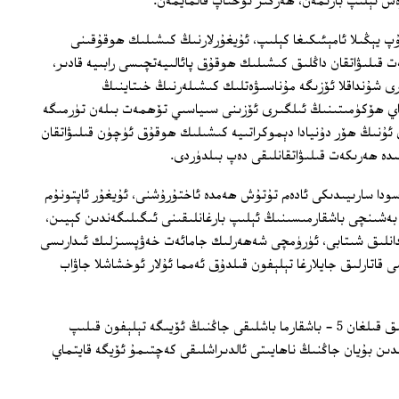
ئېلىپ بارىمەن، ھەرگىز توختاپ قالمايمەن.
پ يېڭىلا ئامېئىكىغا كېلىپ، ئۇيغۇرلارنىڭ كىشىلىك ھوقۇقىنى
ىلىۋاتقان داڭلىق كىشىلىك ھوقۇق پائالىيەتچىسى رابىيە قادىر،
ى شۇنداقلا ئۆزىگە مۇناسىۋەتلىك كىشىلەرنىڭ خىتاينىڭ
تاي ھۆكۈمىتىنىڭ ئىلگىرى ئۆزىنى سىياسىي تۆھمەت بىلەن تۈرمىگە
 ئۇنىڭ ھۆر دۇنيادا دېموكراتىيە كىشىلىك ھوقۇق ئۈچۈن قىلىۋاتقان
ە ھەرىكەت قىلىۋاتقانلىقى دەپ بىلدۈردى.
 سودا سارىيىدىكى ئادەم تۇتۇش ھەمدە ئاختۇرۇشنى، ئۇيغۇر ئاپتونۇم
بەشىنچى باشقارمىسىنىڭ ئېلىپ بارغانلىقىنى ئىگىلىگەندىن كېيىن،
دانلىق شىتابى، ئۈرۈمچى شەھەرلىك جامائەت خەۋپسىزلىك ئىدارىسى
قاتارلىق جايلارغا تېلېفون قىلدۇق ئەمما ئۇلار ئوخشاشلا جاۋاب
بىز يەنە بۇ ھەرىكەتكە بىۋاستە قوماندانلىق قىلغان 5 - باشقارما باشلىقى جاڭنىڭ ئۆيىگە تېلېفون قىلىپ
دىن بۇيان جاڭنىڭ ناھايىتى ئالدىراشلىقى كەچتىمۇ ئۆيگە قايتماي