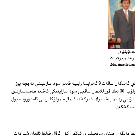
ىسىدە ئۇيغۇرلار
ر خانىم پارلامېنت
ئەزاسى توم لەنتوس بىلەن. (ئوڭدىن: Mrs. Annette Lantos, Tom Lantos،
ئۈرۈمچىدىن ئىگە بولۇشىمىزچە، 13 - ماي ئەتىگەن سائەت 9 ئەتراپىدا رابىيە قادىر سودا سارىيىنى نەچچە يۈز
خىتاي قوراللىق ساقچىلىرى قورشىغان بولۇپ، 30 دەك قوراللانغان ساقچى سودا سارايدىكى ئەقىدە ھەسسىدارلىق
ۇنىي رەسمىيەتسىزلا، شىركەتنىڭ مال- مۈلۈكلىرىنى ئاختۇرۇپ، پۇل
پ كەتكەن.
ا كەلگەن خىتاي ساقچىلىرى ئىككى كۈن ئاۋال قولغا ئالغان شىركەت