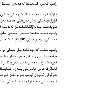
رابىيە قادىر: خىتاينىڭ تەھدىدى مېنىڭ ئ
نۆۋەتتە رابىيە قادىرنىڭ شېركىتى خىتاي 
ئۈرۈمچىدىكى بەش پەرزەنتى ھەمدە نەۋرى
سۈيقەست پىلانلاۋاتقانلىقىدىن ئەندىشە ق
رابىيە خانىم ھەمدە دادىسى سىدىق ھاجىلا
باياناتنى، يۇقىرىدىكى ئاۋاز ئۇلىنىشىدىن 
رابىيە خانىم گەرچە ئالتە يىل خىتاي تۈ
ھەمدە بالىلىرى بىلەن جەم بولغان بولسىم
تۇرماقتا، رابىيە قادىر خانىم پەرزەنتلىر
ئانىلارغا خاس جاسارىتى بىلەن، خىتاينىڭ
ھوقوقى ئۈچۈن ئېلىپ بېرىۋاتقان كۈرەشلى
ئىرادىسىنى سۇندۇرالمايدىغانلىقىنى بىلد