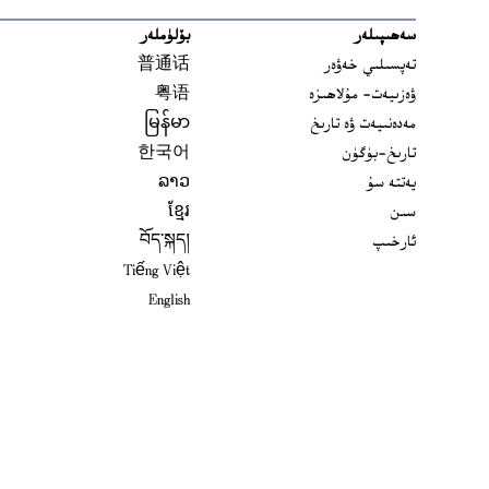
سەھىپىلەر
بۆلۈملەر
تەپسىلىي خەۋەر
普通话
ۋەزىيەت- مۇلاھىزە
粤语
مەدەنىيەت ۋە تارىخ
မြန်မာ
تارىخ-بۈگۈن
한국어
يەتتە سۇ
ລາວ
سىن
ខ្មែរ
ئارخىپ
བོད་སྐད།
Tiếng Việt
English