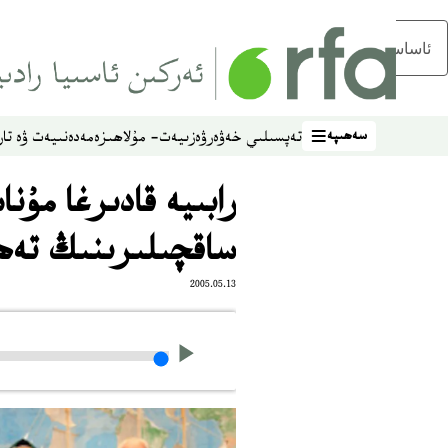
ئاساسلىق مەزمۇنغا ئاتلاڭ
سەھىپە
تەپسىلىي خەۋەر
ۋەزىيەت- مۇلاھىزە
مەدەنىيەت ۋە تار
سەھىپە
رابىيە قادىرغا مۇن
ساقچىلىرىنىڭ تەھ
2005.05.13