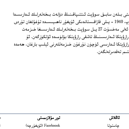
ىتى بىلەن سابىق سوۋېت ئىتتىپاقىنىڭ دۆلەت بىخەتەرلىك ئىدارىسىدا
نۇرغۇنلىغان ئۇيغۇرلارمۇ ئىشلىگەن بولۇپ، 1940 – يىلى قازاقىستاندىكى ئۇيغۇر ناھىيىسىدە تۇغۇلغان تۇردى
ئەلى مەخسۇت ئۇلارنىڭ بىرىدۇر. تۇردى ئەلى مەخسۇت 27 يىل سوۋېت بىخەتەرلىك ئىدارىسىغا خىزمەت
19 يىلىنى سوۋېت رازۋېتكا ئىدارىسىنىڭ تاشقى رازۋېتكا بۆلۈمىدە ئۆتكۈزگەن. ئۇ
رازۋېتكا ئىدارىسى ئۈچۈن نۇرغۇن خىزمەتلەرنى ئېلىپ بارغان، ھەمدە
ىم تەقدىرلەنگەن.
ئاڭلاش
تور مۇلازىمىتى
ب
ns in new window
چاستوتا
Faceboook (ئۇيغۇرچە)
ئ