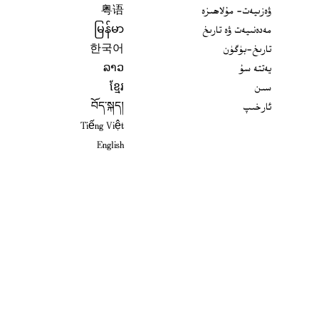
ۋەزىيەت- مۇلاھىزە
粤语
مەدەنىيەت ۋە تارىخ
မြန်မာ
تارىخ-بۈگۈن
한국어
يەتتە سۇ
ລາວ
سىن
ខ្មែរ
ئارخىپ
བོད་སྐད།
Tiếng Việt
English