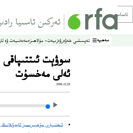
ئاساسلىق مەزمۇنغا ئاتلاڭ
سەھىپە
تەپسىلىي خەۋەر
ۋەزىيەت- مۇلاھىزە
مەدەنىيەت ۋە تار
سەھىپە
سوۋېت ئىتتىپاقى 
ئەلى مەخسۇت
2006.12.29
ئىختىيارى مۇخبىرىمىز ئابدۇللانىڭ ب