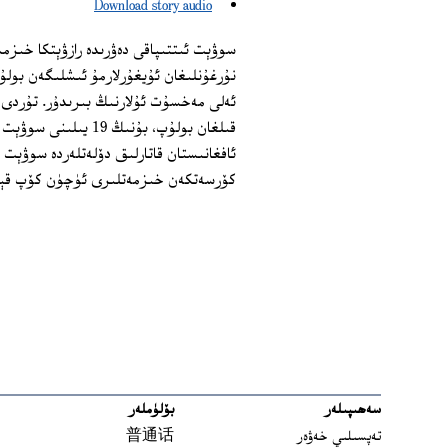
Download story audio
سوۋېت ئىتتىپاقى دەۋرىدە رازۋېتكا خىزم
قىلغان بولۇپ، بۇنىڭ 
ئافغانىستان قاتارلىق دۆلەتلەردە سوۋېت 
كۆرسەتكەن خىزمەتلىرى ئۈچۈن كۆپ قېت
سەھىپىلەر
بۆلۈملەر
تەپسىلىي خەۋەر
普通话