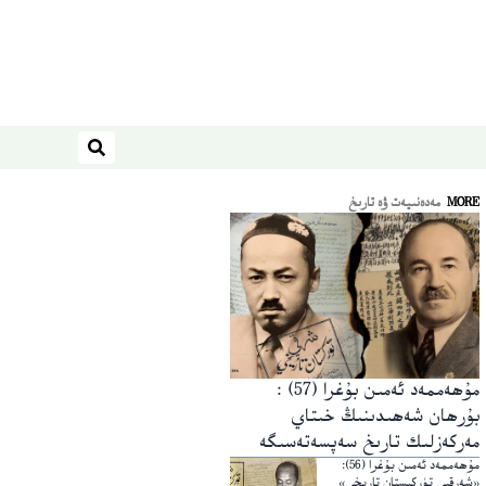
ئىزدەش
MORE
مەدەنىيەت ۋە تارىخ
مۇھەممەد ئەمىن بۇغرا (57) :
بۇرھان شەھىدىنىڭ خىتاي
مەركەزلىك تارىخ سەپسەتەسىگە
رەددىيە
مۇھەممەد ئەمىن بۇغرا (56):
«شەرقىي تۈركىستان تارىخى»