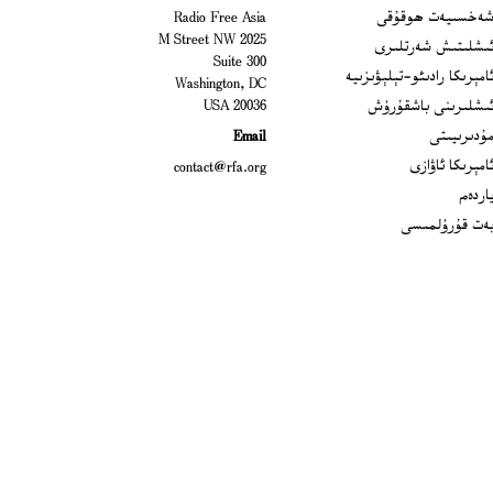
Open
ەخسىيەت ھوقۇقى
Radio Free Asia
2025 M Street NW
Op
ىشلىتىش شەرتلىرى
Suite 300
Opens
امېرىكا رادىئو-تېلېۋىزىيە
Washington, DC
ىشلىرىنى باشقۇرۇش
20036 USA
Opens in new window
ۇدىرىيىتى
Email
Opens in new window
امېرىكا ئاۋازى
contact@rfa.org
اردەم
ەت قۇرۇلمىسى