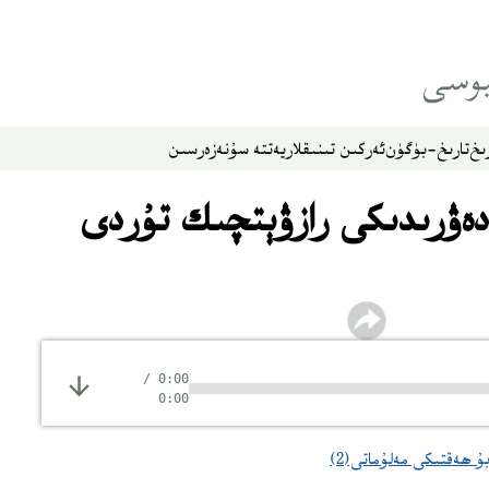
ىخ
تارىخ-بۈگۈن
ئەركىن تىنىقلار
يەتتە سۇ
نەزەر
سىن
دەۋرىدىكى رازۋېتچىك تۇردى
/
0:00
0:00
ۇ ھەقتىكى مەلۇماتى(2)