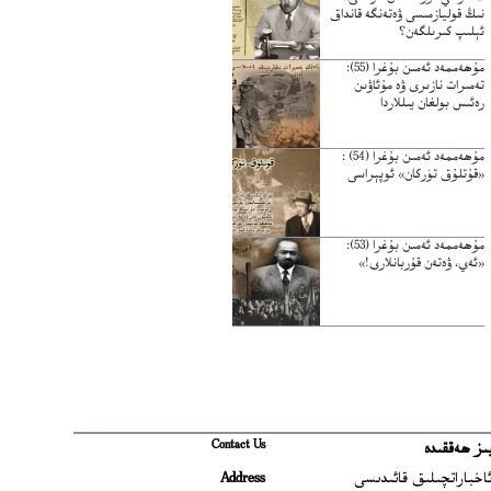
نىڭ قوليازمىسى ۋەتەنگە قانداق
ئېلىپ كىرىلگەن؟
مۇھەممەد ئەمىن بۇغرا (55):
تەمىرات نازىرى ۋە مۇئاۋىن
رەئىس بولغان يىللاردا
مۇھەممەد ئەمىن بۇغرا (54) :
«قۇتلۇق تۈركان» ئوپېراسى
مۇھەممەد ئەمىن بۇغرا (53):
«ئەي، ۋەتەن قۇربانلارى!»
Contact Us
ىز ھەققىدە
Ope
اخباراتچىلىق قائىدىسى
Address