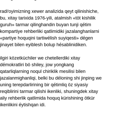
radi'oyimizning xewer analizida qeyt qilinishiche,
bu, xitay tarixida 1976-yili, atalmish «töt kishilik
guruh» tarmar qilinghandin buyan tunji qétim
kompartiye rehberliki qatlimidiki jazalanghanlarni
«partiye hoquqini tartiwélish suyiqesti» dégen
jinayet bilen eyiblesh bolup hésablinidiken.
ilgiri közetküchiler we chetellerdiki xitay
démokratliri bö shiley, jow yongkang
qatarliqlarning noqul chiriklik mesilisi bilen
jazalanmighanliqi, belki bu déloning shi jinping we
uning terepdarlirining bir qétimliq öz siyasiy
reqiblirini tarmar qilishi ikenliki, shuningdek xitay
aliy rehberlik qatlimida hoquq kürishining ötkür
ikenlikini éytishqan idi.