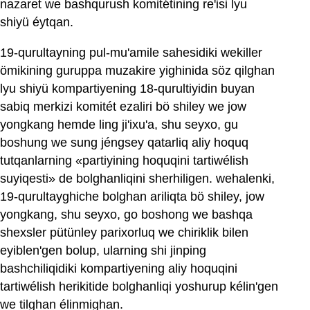
nazaret we bashqurush komitétining re'isi lyu
shiyü éytqan.
19-qurultayning pul-mu'amile sahesidiki wekiller
ömikining guruppa muzakire yighinida söz qilghan
lyu shiyü kompartiyening 18-qurultiyidin buyan
sabiq merkizi komitét ezaliri bö shiley we jow
yongkang hemde ling ji'ixu'a, shu seyxo, gu
boshung we sung jéngsey qatarliq aliy hoquq
tutqanlarning «partiyining hoquqini tartiwélish
suyiqesti» de bolghanliqini sherhiligen. wehalenki,
19-qurultayghiche bolghan ariliqta bö shiley, jow
yongkang, shu seyxo, go boshong we bashqa
shexsler pütünley parixorluq we chiriklik bilen
eyiblen'gen bolup, ularning shi jinping
bashchiliqidiki kompartiyening aliy hoquqini
tartiwélish herikitide bolghanliqi yoshurup kélin'gen
we tilghan élinmighan.