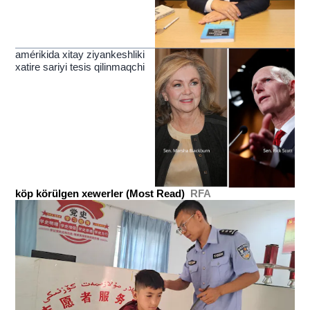
amérikida xitay ziyankeshliki
xatire sariyi tesis qilinmaqchi
köp körülgen xewerler (Most Read)
RFA