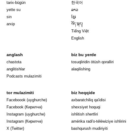
tarix-bügün
한국어
yette su
ລາວ
sin
ខ្មែរ
arxip
བོད་སྐད།
Tiếng Việt
English
anglash
biz bu yerde
Opens in 
chastota
tosuqliridin ötüsh qoralliri
anglitishlar
alaqilishing
Podcasts mulazimiti
tor mulazimiti
biz heqqide
Opens in new window
Faceboook (uyghurche)
axbaratchiliq qa'idisi
Opens in new window
Facebook (Кирилчә)
shexsiyet hoquqi
Opens in new window
Instagram (uyghurche)
ishlitish shertliri
Opens in new window
Instagram (Кирилчә)
amérika radi'o-téléwiziye ishlirini
Opens in new window
Opens in new
X (Twitter)
bashqurush mudiriyiti