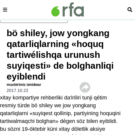
sehipe
izd
asasliq mezmungha atlang
bö shiley, jow yongkang
qatarliqlarning «hoquq
tartiwélishqa urunush
suyiqesti» de bolghanliqi
eyiblendi
muxbirimiz ümidwar
2017.10.22
xitay kompartiye rehberliki da'iriliri tunji qétim
resmiy türde bö shiley we jow yongkang
qatarliqlarni «suyiqest qollinip, partiyining hoquqini
tartiwalmaqchi bolghan» dégen söz bilen eyiblidi.
bu sözni 19-öktebir küni xitay döletlik aksiye