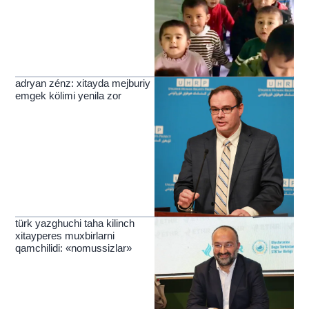
adryan zénz: xitayda mejburiy
emgek kölimi yenila zor
türk yazghuchi taha kilinch
xitayperes muxbirlarni
qamchilidi: «nomussizlar»