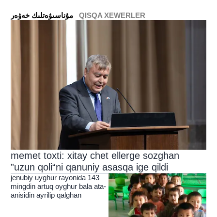
QISQA XEWERLER
ﻣﯘﻧﺎﺳﯩﯟﻩﺗﻠﯩﻚ ﺧﻪﯞﻩﺭ
memet toxti: xitay chet ellerge sozghan
”uzun qoli“ni qanuniy asasqa ige qildi
jenubiy uyghur rayonida 143
mingdin artuq oyghur bala ata-
anisidin ayrilip qalghan