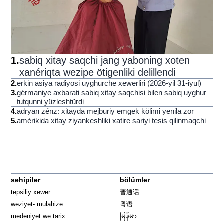
1
.
sabiq xitay saqchi jang yaboning xoten
xanériqta wezipe ötigenliki delillendi
2
.
erkin asiya radiyosi uyghurche xewerliri (2026-yil 31-iyul)
3
.
gérmaniye axbarati sabiq xitay saqchisi bilen sabiq uyghur
tutqunni yüzleshtürdi
4
.
adryan zénz: xitayda mejburiy emgek kölimi yenila zor
5
.
amérikida xitay ziyankeshliki xatire sariyi tesis qilinmaqchi
sehipiler
bölümler
tepsiliy xewer
普通话
weziyet- mulahize
粤语
medeniyet we tarix
မြန်မာ