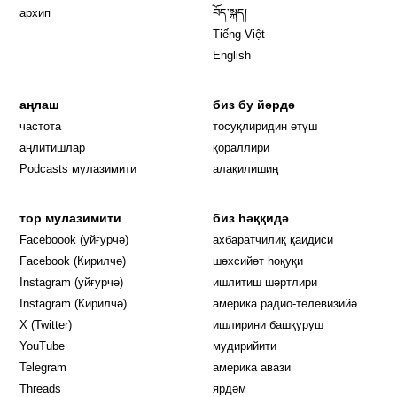
архип
བོད་སྐད།
Tiếng Việt
English
аңлаш
биз бу йәрдә
частота
тосуқлиридин өтүш
Opens in new window
аңлитишлар
қораллири
Podcasts мулазимити
алақилишиң
тор мулазимити
биз һәққидә
Opens in new window
Faceboook (уйғурчә)
ахбаратчилиқ қаидиси
Opens in new window
Facebook (Кирилчә)
шәхсийәт һоқуқи
Opens in new window
Instagram (уйғурчә)
ишлитиш шәртлири
Opens in new window
Instagram (Кирилчә)
америка радио-телевизийә
Opens in new window
X (Twitter)
ишлирини башқуруш
Opens in new window
Opens in new window
YouTube
мудирийити
Opens in new window
Opens in new windo
Telegram
америка авази
Opens in new window
Threads
ярдәм