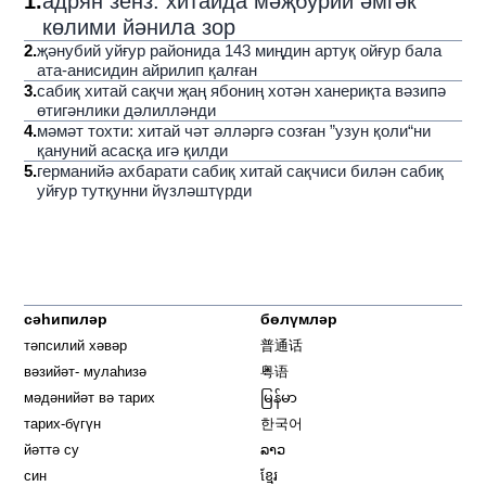
1
.
адрян зенз: хитайда мәҗбурий әмгәк
көлими йәнила зор
2
.
җәнубий уйғур районида 143 миңдин артуқ ойғур бала
ата-анисидин айрилип қалған
3
.
сабиқ хитай сақчи җаң ябониң хотән ханериқта вәзипә
өтигәнлики дәлилләнди
4
.
мәмәт тохти: хитай чәт әлләргә созған ”узун қоли“ни
қануний асасқа игә қилди
5
.
германийә ахбарати сабиқ хитай сақчиси билән сабиқ
уйғур тутқунни йүзләштүрди
сәһипиләр
бөлүмләр
тәпсилий хәвәр
普通话
вәзийәт- мулаһизә
粤语
мәдәнийәт вә тарих
မြန်မာ
тарих-бүгүн
한국어
йәттә су
ລາວ
син
ខ្មែរ