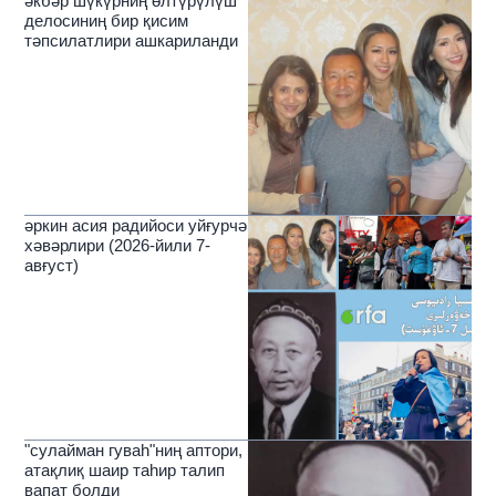
әкбәр шүкүрниң өлтүрүлүш
делосиниң бир қисим
тәпсилатлири ашкариланди
әркин асия радийоси уйғурчә
хәвәрлири (2026-йили 7-
авғуст)
"сулайман гуваһ"ниң аптори,
атақлиқ шаир таһир талип
вапат болди