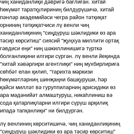
чиң ханиданлиқи дәвригә бағлиған. хитай
һөкүмәт таратқулириниң билдүрүшичә, хитай
пәнләр академийәси чегра район тәтқиқат
орниниң тәтқиқатчиси лү венли чиң
ханиданлиқиниң "сиңдүрүш шәклидики өз ара
тәсир көрситиш" сиясий "җуңхуа миллити ортақ
гәвдиси еңи" ниң шәкиллинишигә түрткә
болғанлиқини илгири сүргән. лү венли йеқинда
"хитай хәвәрлири агентлиқи" ниң мухбирлириға
сөһбәт елан қилип, "тарихта мәркизи
һөкүмәтләрниң шинҗаңни башқуруши, һәр
қайси милләт вә гуруппиларниң арисидики өз
ара мәдәнийәт алмаштуруш, никаһлиниш вә
сода қатарлиқларни илгири сүрүш арқилиқ
ипадә тапқанлиқи" ни билдүргән.
лү венлиниң көрситишичә, чиң ханиданлиқиниң
"сиңдүрүш шәклидики өз ара тәсир көрситиш"