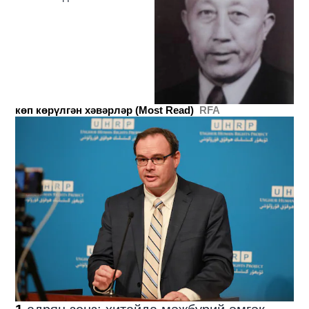
көп көрүлгән хәвәрләр (Most Read)
RFA