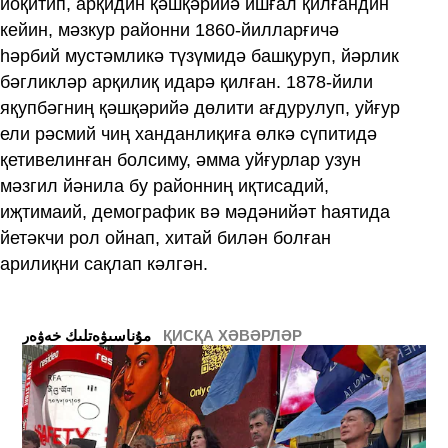
йоқитип, арқидин қәшқәрийә ишғал қилғандин
кейин, мәзкур районни 1860-йилларғичә
һәрбий мустәмликә түзүмидә башқуруп, йәрлик
бәгликләр арқилиқ идарә қилған. 1878-йили
яқупбәгниң қәшқәрийә дөлити ағдурулуп, уйғур
ели рәсмий чиң ханданлиқиға өлкә сүпитидә
қетивелинған болсиму, әмма уйғурлар узун
мәзгил йәнила бу районниң иқтисадий,
иҗтимаий, демографик вә мәдәнийәт һаятида
йетәкчи рол ойнап, хитай билән болған
арилиқни сақлап кәлгән.
ҚИСҚА ХӘВӘРЛӘР
ﻣﯘﻧﺎﺳﯩﯟﻩﺗﻠﯩﻚ ﺧﻪﯞﻩﺭ