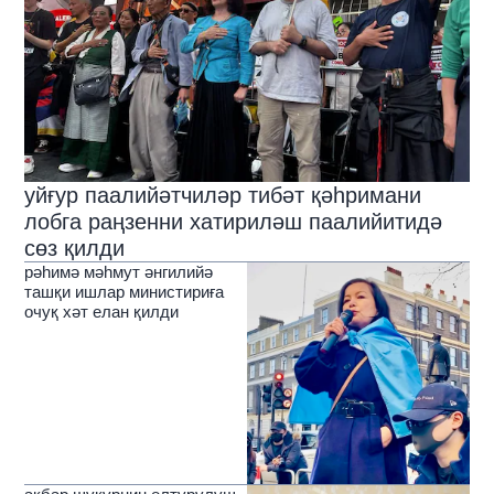
уйғур паалийәтчиләр тибәт қәһримани
лобга раңзенни хатириләш паалийитидә
сөз қилди
рәһимә мәһмут әнгилийә
ташқи ишлар министириға
очуқ хәт елан қилди