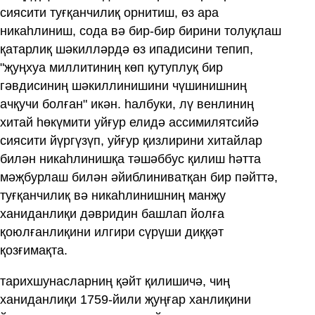
сиясити туғқанчилиқ орнитиш, өз ара
никаһлиниш, сода вә бир-бир бирини толуқлаш
қатарлиқ шәкилләрдә өз ипадисини тепип,
"җуңхуа миллитиниң көп қутуплуқ бир
гәвдисиниң шәкиллинишини чүшинишниң
ачқучи болған" икән. һалбуки, лү венлиниң
хитай һөкүмити уйғур елидә ассимилятсийә
сиясити йүргүзүп, уйғур қизлирини хитайлар
билән никаһлинишқа тәшәббус қилиш һәтта
мәҗбурлаш билән әйиблиниватқан бир пәйттә,
туғқанчилиқ вә никаһлинишниң манҗу
ханиданлиқи дәвридин башлап йолға
қоюлғанлиқини илгири сүрүши диққәт
қозғимақта.
тарихшунасларниң қәйт қилишичә, чиң
ханиданлиқи 1759-йили җуңғар ханлиқини