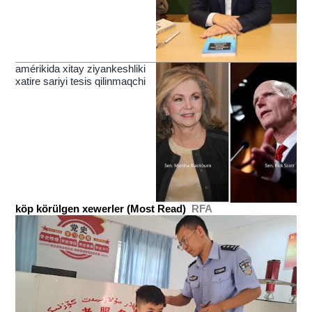
amérikida xitay ziyankeshliki
xatire sariyi tesis qilinmaqchi
köp körülgen xewerler (Most Read)
RFA