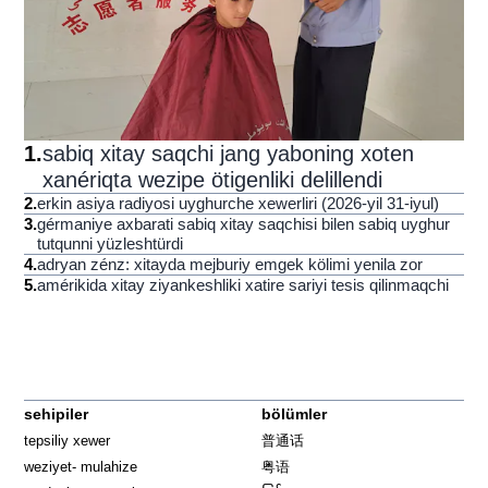
1
.
sabiq xitay saqchi jang yaboning xoten
xanériqta wezipe ötigenliki delillendi
2
.
erkin asiya radiyosi uyghurche xewerliri (2026-yil 31-iyul)
3
.
gérmaniye axbarati sabiq xitay saqchisi bilen sabiq uyghur
tutqunni yüzleshtürdi
4
.
adryan zénz: xitayda mejburiy emgek kölimi yenila zor
5
.
amérikida xitay ziyankeshliki xatire sariyi tesis qilinmaqchi
sehipiler
bölümler
tepsiliy xewer
普通话
weziyet- mulahize
粤语