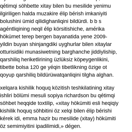
qétimqi söhbette xitay bilen bu mesilide yenimu
ilgiriligen halda muzakire élip bérish imkaniyiti
bolushini ümid qilidighanliqini bildürdi. b b s
agéntliqining neqil élip körsitishiche, amérika
hökümet terep bergen bayanatida yene 2009-
yildin buyan shinjangdiki uyghurlar bilen xitaylar
otturisidiki munasiwetning barghanche jiddiyliship,
qarshiliq heriketlirining üzlüksiz köpeygenlikini,
tibette bolsa 120 ge yéqin tibetlikning özige ot
qoyup qarshiliq bildürüwatqanliqini tilgha alghan.
xelqara kishilik hoquq közitish teshkilatining xitay
ishliri bölümi mesuli sopiya richardson bu qétimqi
söhbet heqqide toxtilip, «xitay hökümiti esli heqiqiy
kishilik hoquq söhbitini öz xelqi bilen élip bérishi
kérek idi, emma hazir bu mesilide (xitay) hökümiti
öz semimiyitini ipadilimidi,» dégen.