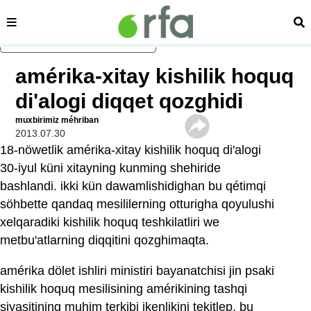
sehipe
izd
asasliq mezmungha atlang
amérika-xitay kishilik hoquq
di'alogi diqqet qozghidi
muxbirimiz méhriban
2013.07.30
18-nöwetlik amérika-xitay kishilik hoquq di'alogi
30-iyul küni xitayning kunming shehiride
bashlandi. ikki kün dawamlishidighan bu qétimqi
söhbette qandaq mesililerning otturigha qoyulushi
xelqaradiki kishilik hoquq teshkilatliri we
metbu'atlarning diqqitini qozghimaqta.
amérika dölet ishliri ministiri bayanatchisi jin psaki
kishilik hoquq mesilisining amérikining tashqi
siyasitining muhim terkibi ikenlikini tekitlep, bu