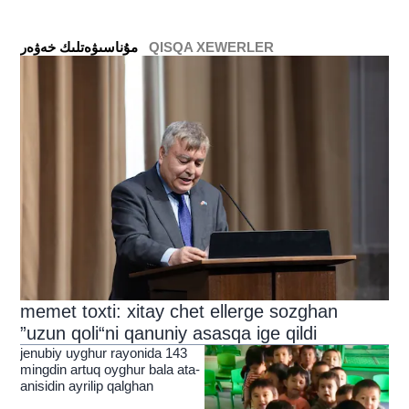
QISQA XEWERLER
ﻣﯘﻧﺎﺳﯩﯟﻩﺗﻠﯩﻚ ﺧﻪﯞﻩﺭ
memet toxti: xitay chet ellerge sozghan
”uzun qoli“ni qanuniy asasqa ige qildi
jenubiy uyghur rayonida 143
mingdin artuq oyghur bala ata-
anisidin ayrilip qalghan