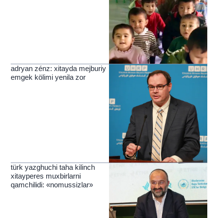
adryan zénz: xitayda mejburiy
emgek kölimi yenila zor
türk yazghuchi taha kilinch
xitayperes muxbirlarni
qamchilidi: «nomussizlar»