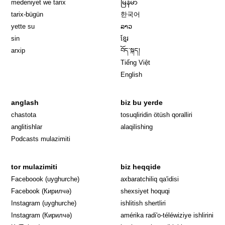
medeniyet we tarix
မြန်မာ
tarix-bügün
한국어
yette su
ລາວ
sin
ខ្មែរ
arxip
བོད་སྐད།
Tiếng Việt
English
anglash
biz bu yerde
Opens in 
chastota
tosuqliridin ötüsh qoralliri
anglitishlar
alaqilishing
Podcasts mulazimiti
tor mulazimiti
biz heqqide
Opens in new window
Faceboook (uyghurche)
axbaratchiliq qa'idisi
Opens in new window
Facebook (Кирилчә)
shexsiyet hoquqi
Opens in new window
Instagram (uyghurche)
ishlitish shertliri
Opens in new window
Instagram (Кирилчә)
amérika radi'o-téléwiziye ishlirini
Opens in new window
Opens in new