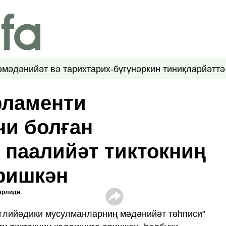
ә
мәдәнийәт вә тарих
тарих-бүгүн
әркин тиниқлар
йәттә
рламенти
и болған
 паалийәт тиктокниң
ришкән
ярлиди
нглийәдики мусулманларниң мәдәнийәт төһписи"