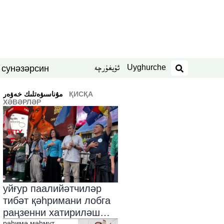
Uyghurche
ئۇيغۇرچە
син
нәзәр
 су
издәш
ҚИСҚА
ﻣﯘﻧﺎﺳﯩﯟﻩﺗﻠﯩﻚ ﺧﻪﯞﻩﺭ
ХӘВӘРЛӘР
уйғур паалийәтчиләр
тибәт қәһримани лобга
раңзенни хатириләш
рәһимә мәһмут