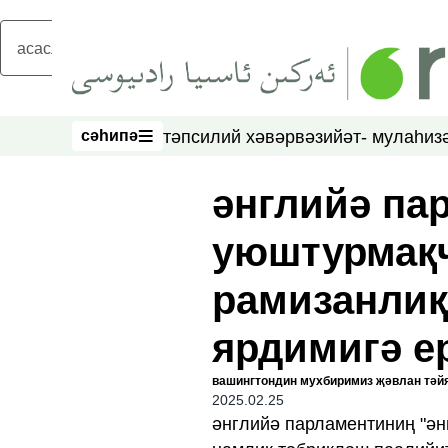
асаслиқ мәзмунға атлаң
сәһипә
тәпсилий хәвәр
вәзийәт- мулаһиз
сәһипә
әнглийә па
уюштурмақч
рамизанлиқ
ярдимигә е
вашингтондин мухбиримиз җәвлан тәй
2025.02.25
әнглийә парламентиниң "ә