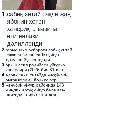
1
.
сабиқ хитай сақчи җаң
ябониң хотән
ханериқта вәзипә
өтигәнлики
дәлилләнди
2
.
германийә ахбарати сабиқ хитай
сақчиси билән сабиқ уйғур
тутқунни йүзләштүрди
3
.
әркин асия радийоси уйғурчә
хәвәрлири (2026-йил 31-июл)
4
.
адрян зенз: хитайда мәҗбурий
әмгәк көлими йәнила зор
5
.
җәнубий уйғур районида 143
миңдин артуқ ойғур бала ата-
анисидин айрилип қалған