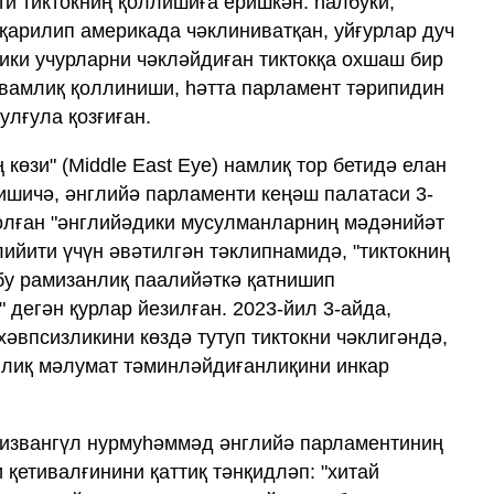
и тиктокниң қоллишиға еришкән. һалбуки,
 қарилип америкада чәклиниватқан, уйғурлар дуч
дики учурларни чәкләйдиған тиктокқа охшаш бир
вамлиқ қоллиниши, һәтта парламент тәрипидин
улғула қозғиған.
 көзи" (Middle East Eye) намлиқ тор бетидә елан
ишичә, әнглийә парламенти кеңәш палатаси 3-
болған "әнглийәдики мусулманларниң мәдәнийәт
ийити үчүн әвәтилгән тәклипнамидә, "тиктокниң
бу рамизанлиқ паалийәткә қатнишип
 дегән қурлар йезилған. 2023-йил 3-айда,
әвпсизликини көздә тутуп тиктокни чәклигәндә,
анлиқ мәлумат тәминләйдиғанлиқини инкар
ризвангүл нурмуһәммәд әнглийә парламентиниң
 қетивалғинини қаттиқ тәнқидләп: "хитай