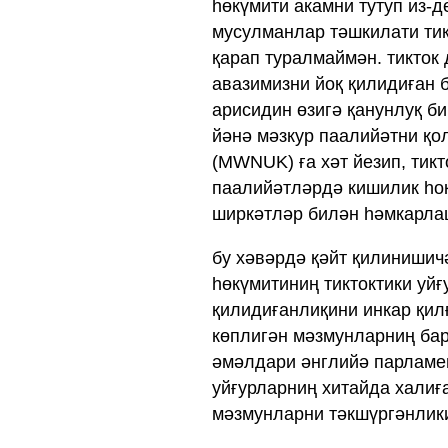
һөкүмити акамни тутуп из-д
мусулманлар тәшкилати тик
қарап туралмаймән. тикток
авазимизни йоқ қилидиған 
арисидин өзигә қанунлуқ би
йәнә мәзкур паалийәтни қо
(MWNUK) ға хәт йезип, тик
паалийәтләрдә кишилик һоқ
ширкәтләр билән һәмкарла
бу хәвәрдә қәйт қилинишичә
һөкүмитиниң тиктоктики уй
қилидиғанлиқини инкар қил
көплигән мәзмунларниң барл
әмәлдари әнглийә парламен
уйғурларниң хитайда халиғ
мәзмунларни тәкшүргәнлики