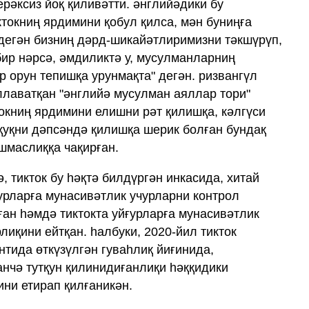
ерәксиз йоқ қиливәтти. әнглийәдики бу
токниң ярдимини қобул қилса, мән буниңға
 дегән бизниң дәрд-шикайәтлиримизни тәкшүрүп,
бир нәрсә, әмдиликтә у, мусулманларниң
р орун тепишқа урунмақта" дегән. ризвангүл
ллаватқан "әнглийә мусулман аяллар тори"
токниң ярдимини елишни рәт қилишқа, кәлгүси
уқни дәпсәндә қилишқа шерик болған бундақ
шмаслиққа чақирған.
, тикток бу һәқтә билдүргән инкасида, хитай
ғурларға мунасивәтлик учурларни контрол
ған һәмдә тиктокта уйғурларға мунасивәтлик
иқини ейтқан. һалбуки, 2020-йил тикток
тида өткүзүлгән гуваһлиқ йиғинида,
анчә тутқун қилинидиғанлиқи һәққидики
ни етирап қилғаникән.