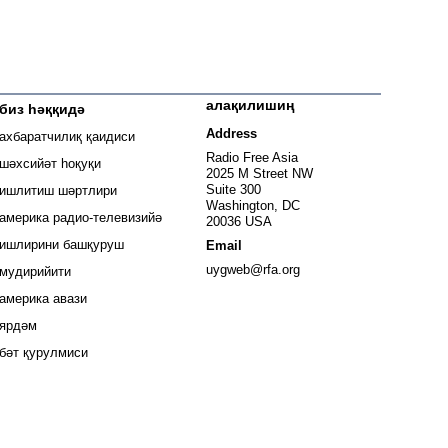
алақилишиң
биз һәққидә
 window
Address
ахбаратчилиқ қаидиси
window
Radio Free Asia
шәхсийәт һоқуқи
2025 M Street NW
window
Suite 300
ишлитиш шәртлири
Washington, DC
window
америка радио-телевизийә
20036 USA
ишлирини башқуруш
Email
Opens in new window
uygweb@rfa.org
мудирийити
Opens in new window
америка авази
ярдәм
бәт қурулмиси