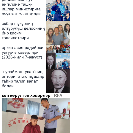
паалийитидә сөз қилди
әнгилийә ташқи
ишлар министириға
очуқ хәт елан қилди
әкбәр шүкүрниң
өлтүрүлүш делосиниң
бир қисим
тәпсилатлири
ашкариланди
әркин асия радийоси
уйғурчә хәвәрлири
(2026-йили 7-авғуст)
"сулайман гуваһ"ниң
аптори, атақлиқ шаир
таһир талип вапат
болди
көп көрүлгән хәвәрләр
RFA