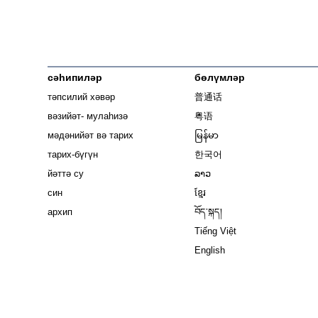
сәһипиләр
бөлүмләр
тәпсилий хәвәр
普通话
вәзийәт- мулаһизә
粤语
мәдәнийәт вә тарих
မြန်မာ
тарих-бүгүн
한국어
йәттә су
ລາວ
син
ខ្មែរ
архип
བོད་སྐད།
Tiếng Việt
English