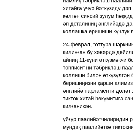
намлиқ тәбрикләш паалийит
хитайға учур йәткүзиду дәп
кәлгән сиясий зулум һәққи
әп деталиниң әнглийәдә да
қоллашқа еришиши күчлүк ғ
24-феврал, "оттура шәрқниң
қилинған бу хәвәрдә дейил
айниң 11-күни өткүзмәкчи 
төһписи" ни тәбрикләш паал
қоллиши билән өткүзүлгән 
беришиңизни қарши алимиз"
әнглийә парламенти дөләт х
тикток хитай һөкүмитигә с
қилғаникән.
уйғур паалийәтчилиридин 
мундақ паалийәткә тиктокни