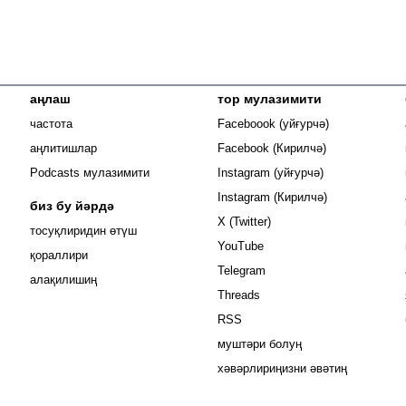
аңлаш
тор мулазимити
Opens in new
частота
Faceboook (уйғурчә)
Opens in new 
аңлитишлар
Facebook (Кирилчә)
Opens in new 
Podcasts мулазимити
Instagram (уйғурчә)
Opens in new 
Instagram (Кирилчә)
биз бу йәрдә
Opens in new window
X (Twitter)
тосуқлиридин өтүш
Opens in new window
YouTube
Opens in new window
қораллири
Opens in new window
Telegram
алақилишиң
Opens in new window
Threads
RSS
муштәри болуң
хәвәрлириңизни әвәтиң