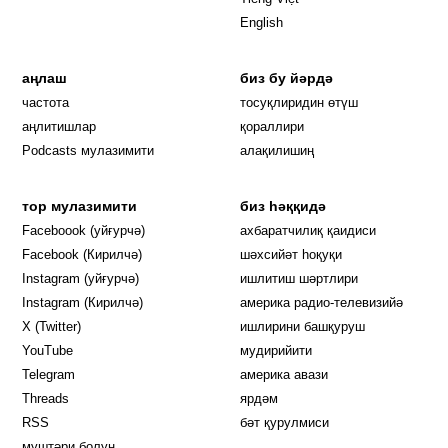
English
аңлаш
биз бу йәрдә
частота
тосуқлиридин өтүш
Opens in new window
аңлитишлар
қораллири
Podcasts мулазимити
алақилишиң
тор мулазимити
биз һәққидә
Opens in new window
Faceboook (уйғурчә)
ахбаратчилиқ қаидиси
Opens in new window
Facebook (Кирилчә)
шәхсийәт һоқуқи
Opens in new window
Instagram (уйғурчә)
ишлитиш шәртлири
Opens in new window
Instagram (Кирилчә)
америка радио-телевизийә
Opens in new window
X (Twitter)
ишлирини башқуруш
Opens in new window
Opens in new window
YouTube
мудирийити
Opens in new window
Opens in new windo
Telegram
америка авази
Opens in new window
Threads
ярдәм
RSS
бәт қурулмиси
муштәри болуң