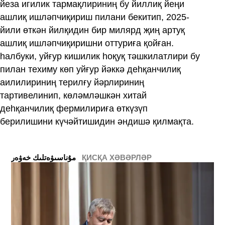
йеза игилик тармақлириниң бу йиллиқ йеңи
ашлиқ ишләпчиқириш пилани бекитип, 2025-
йили өткән йилқидин бир милярд җиң артуқ
ашлиқ ишләпчиқиришни оттуриға қойған.
һалбуки, уйғур кишилик һоқуқ тәшкилатлири бу
пилан техиму көп уйғур йәккә деһқанчилиқ
аилилириниң терилғу йәрлириниң
тартивелинип, көләмләшкән хитай
деһқанчилиқ фермилириға өткүзүп
берилишини күчәйтишидин әндишә қилмақта.
ҚИСҚА ХӘВӘРЛӘР
ﻣﯘﻧﺎﺳﯩﯟﻩﺗﻠﯩﻚ ﺧﻪﯞﻩﺭ