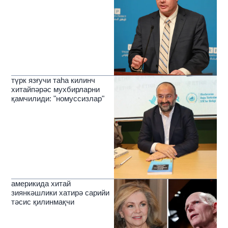
түрк язғучи таһа килинч
хитайпәрәс мухбирларни
қамчилиди: "номуссизлар"
америкида хитай
зиянкәшлики хатирә сарийи
тәсис қилинмақчи