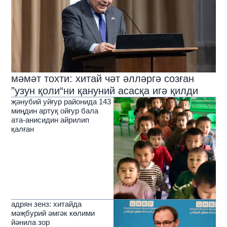
мәмәт тохти: хитай чәт әлләргә созған
”узун қоли“ни қануний асасқа игә қилди
җәнубий уйғур районида 143
миңдин артуқ ойғур бала
ата-анисидин айрилип
қалған
адрян зенз: хитайда
мәҗбурий әмгәк көлими
йәнила зор