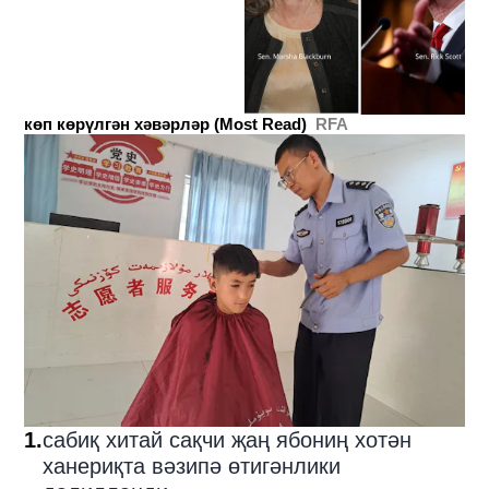
көп көрүлгән хәвәрләр (Most Read)
RFA
1
.
сабиқ хитай сақчи җаң ябониң хотән
ханериқта вәзипә өтигәнлики