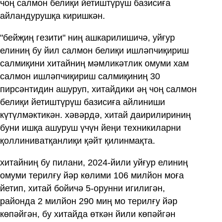
чоң салмон белиқи йетиштүрүш базисиға
айландурушқа киришкән.
"бейҗиң гезити" ниң ашкарилишичә, уйғур
елиниң бу йил салмон белиқи ишләпчиқириш
салмиқини хитайниң мәмликәтлик омуми хам
салмон ишләпчиқириш салмиқиниң 30
пирсәнтидин ашуруп, хитайдики әң чоң салмон
белиқи йетиштүрүш базисиға айлиниши
күтүлмәктикән. хәвәрдә, хитай даирилириниң
буни ишқа ашуруш үчүн йеңи техникиларни
қоллиниватқанлиқи қәйт қилинмақта.
хитайниң бу пилани, 2024-йили уйғур елиниң
омуми терилғу йәр көлими 106 милйон моға
йетип, хитай бойичә 5-орунни игилигән,
районда 2 милйон 290 миң мо терилғу йәр
көпәйгән, бу хитайда өткән йили көпәйгән