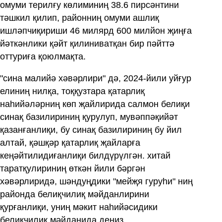
омуми терилғу көлиминиң 38.6 пирсәнтини
тәшкил қилип, районниң омуми ашлиқ
ишләпчиқириши 46 милярд 600 милйон җиңға
йәткәнлики қәйт қилиниватқан бир пәйттә
оттуриға қоюлмақта.
"сина малийә хәвәрлири" дә, 2024-йили уйғур
елиниң нилқа, тоққузтара қатарлиқ
наһийәләрниң көп җайлирида салмон белиқи
синақ базилириниң қурулуп, мувәппәқийәт
қазанғанлиқи, бу синақ базилириниң бу йил
алтай, қәшқәр қатарлиқ җайларға
кеңәйтилидиғанлиқи билдүрүлгән. хитай
таратқулириниң өткән йили бәргән
хәвәрлиридә, шәндуңдики "мейҗя гуруһи" ниң
районда белиқчилиқ мәйданлирини
қурғанлиқи, униң мәкит наһийәсидики
белиқчилиқ мәйданида деңиз