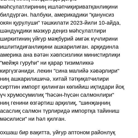
мәһсулатлириниң ишләпчиқириватқанлиқини
билдүргән. һалбуки, америкадики "қанунсиз
окян қурулуши" тәшкилати 2023-йили 10-айда,
шәндуңдики мәзкур деңиз мәһсулатлири
ширкитиниң уйғур мәҗбурий әмгәк күчлирини
ишлитидиғанлиқини ашкарилиған. арқидинла
америка ана вәтән хәвпсизлики министирлиқи
"мейҗя гуруһи" ни қарар тизимликкә
киргүзгәниди. лекин "сина малийә хәвәрлири"
ниң ашкарилишичә, хитай тәтқиқатчилири
сирттин импорт қилинған көпийиш иқтидари йоқ
үч хрумосумилиқ "һәсән-һүсән салмонлири"
ниң генини өзгәртиш арқилиқ, "шинҗаңниң
асаслиқ салмон түрлиридә импортқа тайиниш
мәсилиси" ни һәл қилған.
охшаш бир вақитта, уйғур аптоном районлуқ