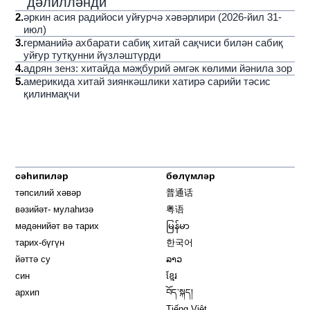
дәлилләнди
2
.
әркин асия радийоси уйғурчә хәвәрлири (2026-йил 31-
июл)
3
.
германийә ахбарати сабиқ хитай сақчиси билән сабиқ
уйғур тутқунни йүзләштүрди
4
.
адрян зенз: хитайда мәҗбурий әмгәк көлими йәнила зор
5
.
америкида хитай зиянкәшлики хатирә сарийи тәсис
қилинмақчи
сәһипиләр
бөлүмләр
тәпсилий хәвәр
普通话
вәзийәт- мулаһизә
粤语
мәдәнийәт вә тарих
မြန်မာ
тарих-бүгүн
한국어
йәттә су
ລາວ
син
ខ្មែរ
архип
བོད་སྐད།
Tiếng Việt