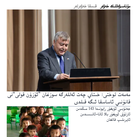
ﻣﯘﻧﺎﺳﯩﯟﻩﺗﻠﯩﻚ ﺧﻪﯞﻩﺭ
قىسقا خەۋەرلەر
مەمەت توختى: خىتاي چەت ئەللەرگە سوزغان ”ئۇزۇن قولى“نى
قانۇنىي ئاساسقا ئىگە قىلدى
جەنۇبىي ئۇيغۇر رايونىدا 143 مىڭدىن
ئارتۇق ئويغۇر بالا ئاتا-ئانىسىدىن
ئايرىلىپ قالغان