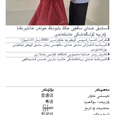
1
.
سابىق خىتاي ساقچى جاڭ يابونىڭ خوتەن خانئېرىقتا
ۋەزىپە ئۆتىگەنلىكى دەلىللەندى
2
.
ئەركىن ئاسىيا رادىيوسى ئۇيغۇرچە خەۋەرلىرى (2026-يىل 31-ئىيۇل)
3
.
گېرمانىيە ئاخباراتى سابىق خىتاي ساقچىسى بىلەن سابىق ئۇيغۇر تۇتقۇننى
يۈزلەشتۈردى
4
.
ئادريان زېنز: خىتايدا مەجبۇرىي ئەمگەك كۆلىمى يەنىلا زور
5
.
ئامېرىكىدا خىتاي زىيانكەشلىكى خاتىرە سارىيى تەسىس قىلىنماقچى
سەھىپىلەر
بۆلۈملەر
تەپسىلىي خەۋەر
普通话
ۋەزىيەت- مۇلاھىزە
粤语
مەدەنىيەت ۋە تارىخ
မြန်မာ
تارىخ-بۈگۈن
한국어