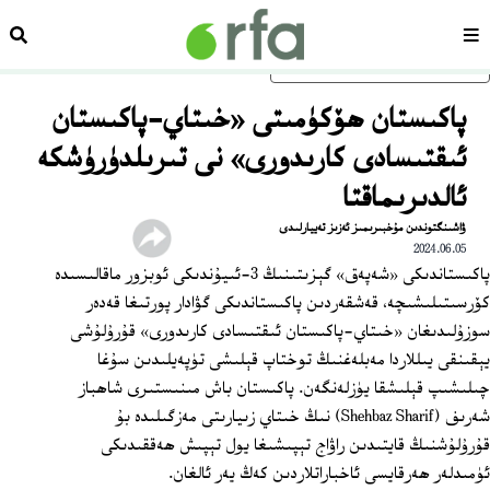
سەھىپە
ئىزد
ئاساسلىق مەزمۇنغا ئاتلاڭ
پاكىستان ھۆكۈمىتى «خىتاي-پاكىستان
ئىقتىسادى كارىدورى» نى تىرىلدۈرۈشكە
ئالدىرىماقتا
ۋاشىنگتوندىن مۇخبىرىمىز ئەزىز تەييارلىدى
2024.06.05
پاكىستاندىكى «شەپەق» گېزىتىنىڭ 3-ئىيۇندىكى ئوبزور ماقالىسىدە
كۆرسىتىلىشىچە، قەشقەردىن پاكىستاندىكى گۋادار پورتىغا قەدەر
سوزۇلىدىغان «خىتاي-پاكىستان ئىقتىسادى كارىدورى» قۇرۇلۇشى
يېقىنقى يىللاردا مەبلەغنىڭ توختاپ قېلىشى تۈپەيلىدىن سۇغا
چىلىشىپ قېلىشقا يۈزلەنگەن. پاكىستان باش مىنىستىرى شاھباز
شەرىف (Shehbaz Sharif) نىڭ خىتاي زىيارىتى مەزگىلىدە بۇ
قۇرۇلۇشنىڭ قايتىدىن راۋاج تېپىشىغا يول تېپىش ھەققىدىكى
ئۈمىدلەر ھەرقايسى ئاخباراتلاردىن كەڭ يەر ئالغان.