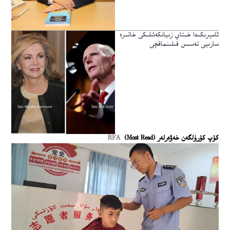
ئامېرىكىدا خىتاي زىيانكەشلىكى خاتىرە
سارىيى تەسىس قىلىنماقچى
كۆپ كۆرۈلگەن خەۋەرلەر (Most Read)
RFA