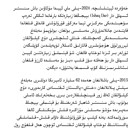
خەۋەردە ئېيتىلىشىچە، 2024-يىلى ماي ئېيىدا مۇئاۋىن باش مىنىستىر
ئىسھاق دار (Ishaq Dar) بېيجىڭغا زىيارەتكە بارغاندا ئىككى تەرەپ
سۆھبىتىدىكى مەركىزىي تېما مەزكۇر قۇرۇلۇشنى قانداق قىلغاندا
قايتىدىن جانلاندۇرۇش مەسىلىسى بولغان. بولۇپمۇ مەبلەغ
مەسىلىسىدىكى كەمچىللىك، خىتاي ئىشچىلىرى دۇچ كېلىۋاتقان
تېررورلۇق ھۇجۇملىرى قاتارلىق ئامىللار تۈپەيلىدىن كۆپلىگەن
تۈرلەر بىر ئىزدا توختاپ قالغان. شۇ قېتىملىق زىيارەتتىن كېيىن
ئىسھاق دار بۇ ھەقتە سۆز قىلىپ «بىز بۇ مەسىلىدە ئارزۇ قىلغان
نىشانلىرىمىزنىڭ كۆپ قىسمىغا يەتتۇق» دېگەن.
2015-يىلى باشلانغان ھەمدە 62 مىليارد ئامېرىكا دوللىرى مەبلەغ
سېلىش پىلانلانغان «خىتاي-پاكىستان ئىقتىسادى كارىدورى» دۇچ
كېلىۋاتقان ئەڭ زور قىيىنچىلىقلاردىن بىرى بىخەتەرلىك ئامىلى
بولۇپ، باش مىنىستىر شاھباز شەرىفنىڭ بۇ قېتىمقى بېيجىڭ
سەپىرىدە مۇشۇ مەسىلىنى مۇزاكىرە قىلىش مۇمكىنلىكى ئالغا
سۈرۈلمەكتە. يەنە كېلىپ بۇ قۇرۇلۇشنىڭ داۋام قىلىش-قىلماسلىقى
پاكىستاننىڭ توختاپ قېلىۋاتقان ئىقتىسادى ئۈچۈن ھەل قىلغۇچ رول