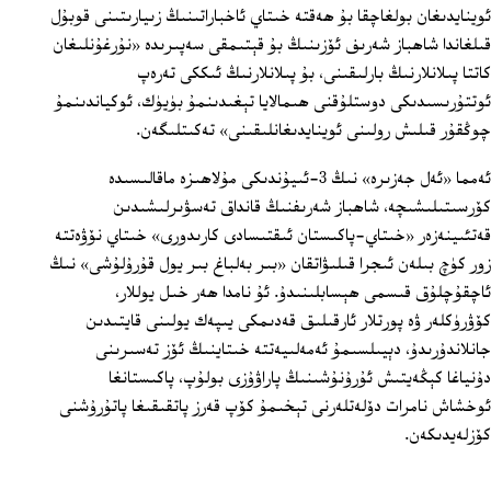
ئوينايدىغان بولغاچقا بۇ ھەقتە خىتاي ئاخباراتىنىڭ زىيارىتىنى قوبۇل
قىلغاندا شاھباز شەرىف ئۆزىنىڭ بۇ قېتىمقى سەپىرىدە «نۇرغۇنلىغان
كاتتا پىلانلارنىڭ بارلىقىنى، بۇ پىلانلارنىڭ ئىككى تەرەپ
ئوتتۇرىسىدىكى دوستلۇقنى ھىمالايا تېغىدىنمۇ بۈيۈك، ئوكياندىنمۇ
چوڭقۇر قىلىش رولىنى ئوينايدىغانلىقىنى» تەكىتلىگەن.
ئەمما «ئەل جەزىرە» نىڭ 3-ئىيۇندىكى مۇلاھىزە ماقالىسىدە
كۆرسىتىلىشىچە، شاھباز شەرىفنىڭ قانداق تەسۋىرلىشىدىن
قەتئىينەزەر «خىتاي-پاكىستان ئىقتىسادى كارىدورى» خىتاي نۆۋەتتە
زور كۈچ بىلەن ئىجرا قىلىۋاتقان «بىر بەلباغ بىر يول قۇرۇلۇشى» نىڭ
ئاچقۇچلۇق قىسمى ھېسابلىنىدۇ. ئۇ نامدا ھەر خىل يوللار،
كۆۋرۈكلەر ۋە پورتلار ئارقىلىق قەدىمكى يىپەك يولىنى قايتىدىن
جانلاندۇرىدۇ، دېيىلسىمۇ ئەمەلىيەتتە خىتاينىڭ ئۆز تەسىرىنى
دۇنياغا كېڭەيتىش ئۇرۇنۇشىنىڭ پاراۋۇزى بولۇپ، پاكىستانغا
ئوخشاش نامرات دۆلەتلەرنى تېخىمۇ كۆپ قەرز پاتقىقىغا پاتۇرۇشنى
كۆزلەيدىكەن.