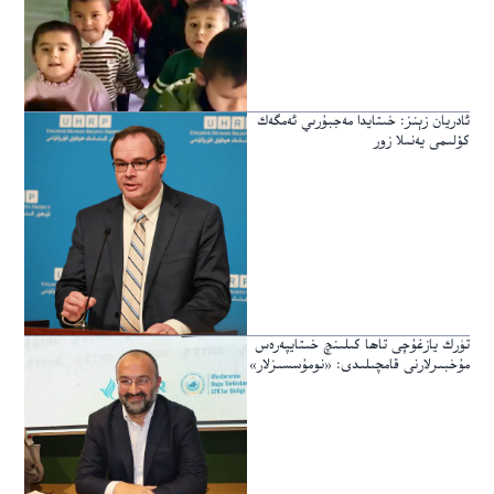
ئادريان زېنز: خىتايدا مەجبۇرىي ئەمگەك
كۆلىمى يەنىلا زور
تۈرك يازغۇچى تاھا كىلىنچ خىتايپەرەس
مۇخبىرلارنى قامچىلىدى: «نومۇسسىزلار»