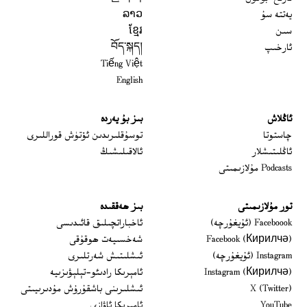
يەتتە سۇ
ລາວ
سىن
ខ្មែរ
ئارخىپ
བོད་སྐད།
Tiếng Việt
English
ئاڭلاش
بىز بۇ يەردە
 window
چاستوتا
توسۇقلىرىدىن ئۆتۈش قوراللىرى
ئاڭلىتىشلار
ئالاقىلىشىڭ
Podcasts مۇلازىمىتى
تور مۇلازىمىتى
بىز ھەققىدە
Opens in new window
Faceboook (ئۇيغۇرچە)
ئاخباراتچىلىق قائىدىسى
Opens in new window
Facebook (Кирилчә)
شەخسىيەت ھوقۇقى
Opens in new window
Instagram (ئۇيغۇرچە)
ئىشلىتىش شەرتلىرى
Opens in new window
Instagram (Кирилчә)
ئامېرىكا رادىئو-تېلېۋىزىيە
window
Opens in new window
X (Twitter)
ئىشلىرىنى باشقۇرۇش مۇدىرىيىتى
Opens in new window
Opens in new window
YouTube
ئامېرىكا ئاۋازى