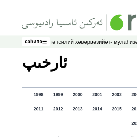
асаслиқ мәзмунға атлаң
сәһипә
тәпсилий хәвәр
вәзийәт- мулаһиз
сәһипә
ﺋﺎﺭﺧﯩﭗ
1998
1999
2000
2001
2002
20
2011
2012
2013
2014
2015
20
20