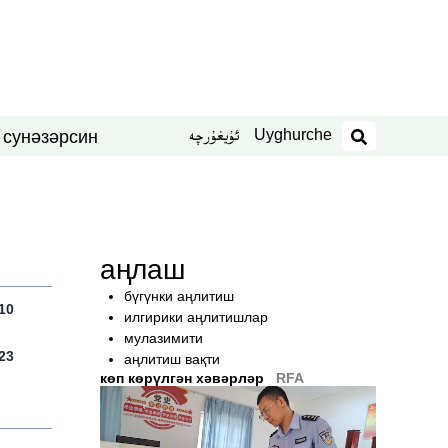
Uyghurche
ئۇيغۇرچە
син
нәзәр
 су
издәш
аңлаш
бүгүнки аңлитиш
10
илгирики аңлитишлар
мулазимити
23
аңлитиш вақти
көп көрүлгән хәвәрләр
RFA