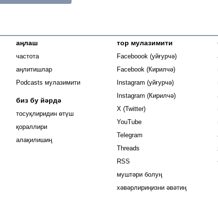
аңлаш
тор мулазимити
Opens in new
частота
Faceboook (уйғурчә)
Opens in new 
аңлитишлар
Facebook (Кирилчә)
Opens in new 
Podcasts мулазимити
Instagram (уйғурчә)
Opens in new 
Instagram (Кирилчә)
биз бу йәрдә
Opens in new window
X (Twitter)
тосуқлиридин өтүш
Opens in new window
YouTube
Opens in new window
қораллири
Opens in new window
Telegram
алақилишиң
Opens in new window
Threads
RSS
муштәри болуң
хәвәрлириңизни әвәтиң