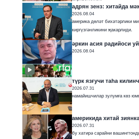
адрян зенз: хитайда мә
2026.08.04
америка дөләт бихәтәрлики ми
киргүзгәнликини җакарлиди.
әркин асия радийоси уй
2026.08.04
түрк язғучи таһа килин
2026.07.31
намайишчилар зулумға көз юмм
америкида хитай зиянк
2026.07.31
бу хатирә сарайни вашингтонд