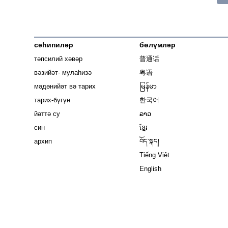
сәһипиләр
бөлүмләр
тәпсилий хәвәр
普通话
вәзийәт- мулаһизә
粤语
мәдәнийәт вә тарих
မြန်မာ
тарих-бүгүн
한국어
йәттә су
ລາວ
син
ខ្មែរ
архип
བོད་སྐད།
Tiếng Việt
English