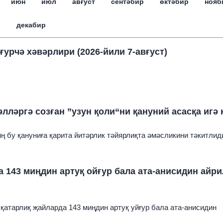
июн
июл
авғуст
сентәбир
өктәбир
нояб
декабир
ғурчә хәвәрлири (2026-йили 7-авғуст)
әлләргә созған ”узун қоли“ни қануний асасқа игә
ң бу қануниға қарита йитәрлик тәйярлиқта әмәсликини тәкитлид
 143 миңдин артуқ ойғур бала ата-анисидин айр
н қатарлиқ җайларда 143 миңдин артуқ уйғур бала ата-анисидин