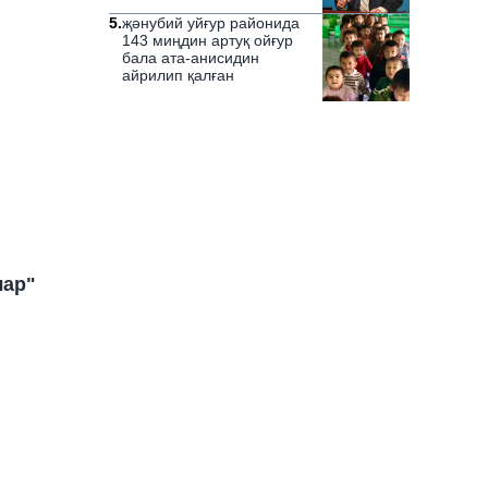
5
.
җәнубий уйғур районида
143 миңдин артуқ ойғур
бала ата-анисидин
айрилип қалған
лар"