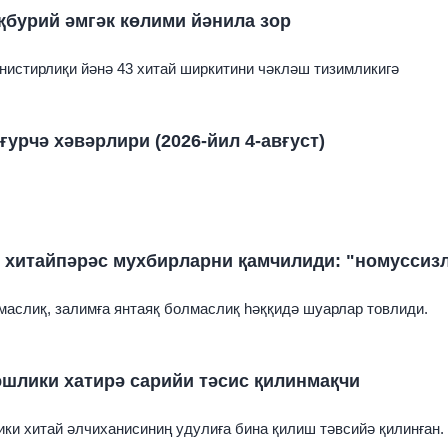
җбурий әмгәк көлими йәнила зор
нистирлиқи йәнә 43 хитай ширкитини чәкләш тизимликигә
ғурчә хәвәрлири (2026-йил 4-авғуст)
ч хитайпәрәс мухбирларни қамчилиди: "номуссиз
аслиқ, залимға янтаяқ болмаслиқ һәққидә шуарлар товлиди.
әшлики хатирә сарийи тәсис қилинмақчи
ики хитай әлчиханисиниң удулиға бина қилиш тәвсийә қилинған.