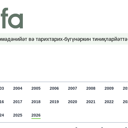
ә
мәдәнийәт вә тарих
тарих-бүгүн
әркин тиниқлар
йәттә
03
2004
2005
2006
2007
2008
2009
20
16
2017
2018
2019
2020
2021
2022
20
24
2025
2026