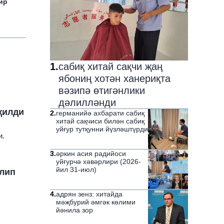
ир
1
.
сабиқ хитай сақчи җаң
ябониң хотән ханериқта
вәзипә өтигәнлики
дәлилләнди
 қилди
2
.
германийә ахбарати сабиқ
хитай сақчиси билән сабиқ
уйғур тутқунни йүзләштүрди
и.
3
.
әркин асия радийоси
уйғурчә хәвәрлири (2026-
йил 31-июл)
илип
4
.
адрян зенз: хитайда
мәҗбурий әмгәк көлими
йәнила зор