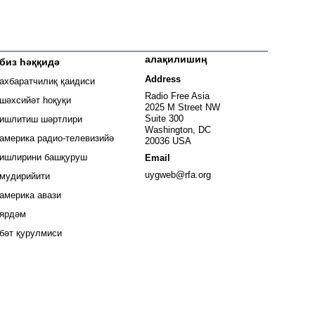
алақилишиң
биз һәққидә
 window
Address
ахбаратчилиқ қаидиси
window
Radio Free Asia
шәхсийәт һоқуқи
2025 M Street NW
window
Suite 300
ишлитиш шәртлири
Washington, DC
window
америка радио-телевизийә
20036 USA
ишлирини башқуруш
Email
Opens in new window
uygweb@rfa.org
мудирийити
Opens in new window
америка авази
ярдәм
бәт қурулмиси