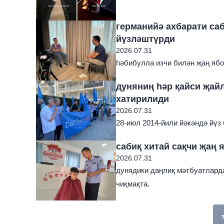
германийә ахбарати саб
йүзләштүрди
2026.07.31
һәбибулла изчи билән җаң ябо 
дуняниң һәр қайси җай
хатирилиди
2026.07.31
28-июл 2014-йили йәкәндә йүз
сабиқ хитай сақчи җаң 
2026.07.31
дунядики даңлиқ мәтбуатларда
чиқмақта.