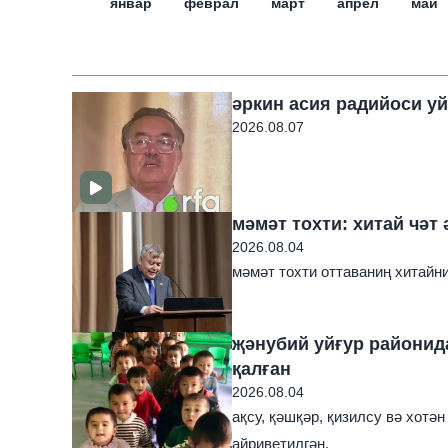
январ
феврал
март
апрел
май
әркин асия радийоси уй
2026.08.07
мәмәт тохти: хитай чәт 
2026.08.04
мәмәт тохти оттаваниң хитайни
җәнубий уйғур районида
қалған
2026.08.04
ақсу, қәшқәр, қизилсу вә хотә
айриветилгән.