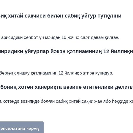
иқ хитай сақчиси билән сабиқ уйғур тутқунни
арисидики сөһбәт үч мәйдан 10 нәччә саәт давам қилған.
лиридики уйғурлар йәкән қәтлиаминиң 12 йиллиқ
 бәргән елишқу қәтлиаминиң 12 йиллиқ хатирә күнидур.
ябониң хотән ханериқта вәзипә өтигәнлики дәлил
 хотәндә вәзипидә болған сабиқ хитай сақчи җаң ябо һәққидә х
тәпсилатини көрүң
бу темиға мунасивәтлик техиму көп һекайиләрни көрүң