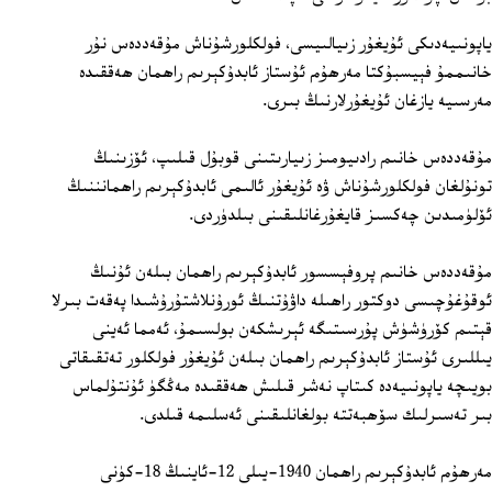
ياپونىيەدىكى ئۇيغۇر زىيالىيسى، فولكلورشۇناش مۇقەددەس نۇر
خانىممۇ فېيسبۇكتا مەرھۇم ئۇستاز ئابدۇكېرىم راھمان ھەققىدە
مەرسىيە يازغان ئۇيغۇرلارنىڭ بىرى.
مۇقەددەس خانىم رادىيومىز زىيارىتىنى قوبۇل قىلىپ، ئۆزىنىڭ
تونۇلغان فولكلورشۇناش ۋە ئۇيغۇر ئالىمى ئابدۇكېرىم راھمانننىڭ
ئۆلۈمىدىن چەكسىز قايغۇرغانلىقىنى بىلدۈردى.
مۇقەددەس خانىم پروفېسسور ئابدۇكېرىم راھمان بىلەن ئۇنىڭ
ئوقۇغۇچىسى دوكتور راھىلە داۋۇتنىڭ ئورۇنلاشتۇرۇشىدا پەقەت بىرلا
قېتىم كۆرۈشۈش پۇرسىتىگە ئېرىشكەن بولسىمۇ، ئەمما ئەينى
يىللىرى ئۇستاز ئابدۇكېرىم راھمان بىلەن ئۇيغۇر فولكلور تەتقىقاتى
بويىچە ياپونىيەدە كىتاپ نەشر قىلىش ھەققىدە مەڭگۈ ئۇنتۇلماس
بىر تەسىرلىك سۆھبەتتە بولغانلىقىنى ئەسلىمە قىلدى.
مەرھۇم ئابدۇكېرىم راھمان 1940-يىلى 12-ئاينىڭ 18-كۈنى