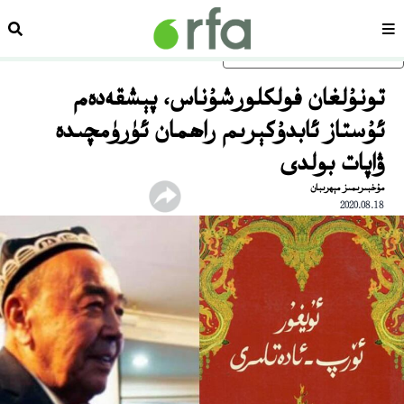
سەھىپە
ئىزد
ئاساسلىق مەزمۇنغا ئاتلاڭ
تونۇلغان فولكلورشۇناس، پېشقەدەم
ئۇستاز ئابدۇكېرىم راھمان ئۈرۈمچىدە
ۋاپات بولدى
مۇخبىرىمىز مېھرىبان
2020.08.18