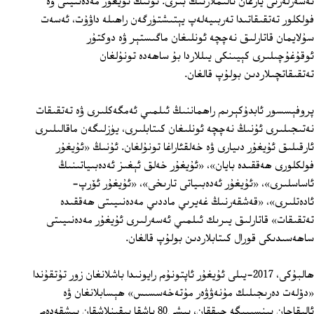
ئەسەرلەرنى يازغان ئالىملارنىڭ بىرى. ئۇنىڭ ئۇيغۇر مەدەنىيتى ۋە
فولكلور تەتقىقاتىدا تەربىيەلەپ يېتىشتۈرگەن راھىلە داۋۇت، ئەسەت
سۇلايمان قاتارلىق نەچچە ئونلىغان ماگىستېر ۋە دوكتۇر
ئوقۇغۇچىلىرى كېيىنكى يىللاردا بۇ ساھەدە تونۇلغان
تەتقىقاتچىلاردىن بولۇپ قالغان.
پروفېسسور ئابدۇكېرىم راھماننىڭ ئىلمىي ئەمگەكلىرى ۋە تەتقىقات
نەتىجىلىرى ئۇنىڭ نەچچە ئونلىغان كىتابلىرى، يۈزلىگەن ماقالىلىرى
ئارقىلىق ئۇيغۇر دىيارى ۋە خەلقئاراغا تونۇلغان. ئۇنىڭ «ئۇيغۇر
فولكلورى ھەققىدە بايان»، «ئۇيغۇر خەلق ئېغىز ئەدەبىياتىنىڭ
ئاساسلىرى»، «ئۇيغۇر ئەدەبىياتى تارىخى»، «ئۇيغۇر ئۆرپ-
ئادەتلىرى»، «قەشقەرنىڭ غەيرىي ماددىي مەدەنىيىتى ھەققىدە
تەتقىقات» قاتارلىق يىرىك ئىلمىي ئەسەرلىرى ئۇيغۇر مەدەنىيىتى
ساھەسىدىكى قورال كىتابلاردىن بولۇپ قالغان.
ھالبۇكى، 2017-يىلى ئۇيغۇر ئاپتونۇم رايونىدا باشلانغان زور تۇتقۇندا
«دۆلەت دەرىجىلىك مۇنەۋۋەر مۇتەخەسسىس» ھېسابلانغان ۋە
ئالىقاچان پېنسىيىگە چىققان، يېشى80 ياشقا يېقىنلاشقان پېشقەدەم