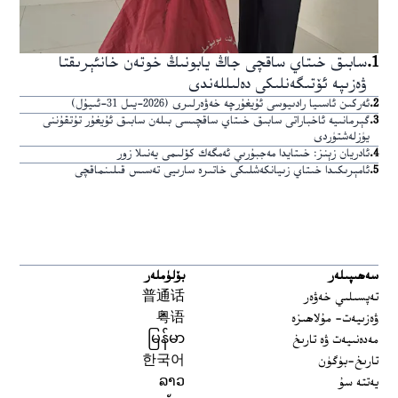
1
.
سابىق خىتاي ساقچى جاڭ يابونىڭ خوتەن خانئېرىقتا
ۋەزىپە ئۆتىگەنلىكى دەلىللەندى
2
.
ئەركىن ئاسىيا رادىيوسى ئۇيغۇرچە خەۋەرلىرى (2026-يىل 31-ئىيۇل)
3
.
گېرمانىيە ئاخباراتى سابىق خىتاي ساقچىسى بىلەن سابىق ئۇيغۇر تۇتقۇننى
يۈزلەشتۈردى
4
.
ئادريان زېنز: خىتايدا مەجبۇرىي ئەمگەك كۆلىمى يەنىلا زور
5
.
ئامېرىكىدا خىتاي زىيانكەشلىكى خاتىرە سارىيى تەسىس قىلىنماقچى
سەھىپىلەر
بۆلۈملەر
تەپسىلىي خەۋەر
普通话
ۋەزىيەت- مۇلاھىزە
粤语
مەدەنىيەت ۋە تارىخ
မြန်မာ
تارىخ-بۈگۈن
한국어
يەتتە سۇ
ລາວ