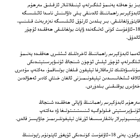
بىز بۇ ھەقتە يەنىمۇ ئىلگىرلەپ ئېنىقلاشلار ئارقىلىق مەرھۇم
ئابدۇكېرىم راھماننىڭ ئالدىنقى يىلى داۋالىنىش نامىدا ئائىلىسىگە
قايتۇرۇلغانلىقى، بىر يىلدىن ئارتۇق ئائىلىسىگە نەزەربەنت قىلىنىپ،
18-ئاۋغۇست كۈنى ئەتىگەندە ۋاپات بولغانلىقى ھەققىدە ئۇچۇر
ئالدۇق.
ئەمما ئابدۇكېرىم راھماننىڭ ئاخرەتلىك ئىشلىرى ھەققىدە يەنىمۇ
ئىلگىرلەپ ئۇچۇر ئېلىش ئۈچۈن شىنجاڭ ئۇنىۋېرسىتېتىدىكى
مۇناسىۋەتلىك تارماقلارغا تېلېفون قىلغان بولساقمۇ، مەكتەپ مۇدىرى
ئالاقە ئىشخانىسىدىن تېلېفونىمىزنى ئالغان خىتاي كادىر ئەھۋالدىن
خەۋىرى يوقلىقىنى بىلدۈردى.
مەرھۇم ئابدۇكېرىم راھماننىڭ ۋاپاتى ھەققىدە شىنجاڭ
ئۇنىۋېرسىتېتى فىلولوگىيە ئىنىستىتىتوتىغا ۋە مەكتەپ
پېنسىيونېرلار باشقارمىسىغا ئۇرغان تېلېفونلىرىمىز جاۋاپسىز قالدى.
بۈگۈن، يەنى 18-ئاۋغۇست كۈنىدىكى ئۇيغۇر ئاپتونۇم رايونىنىڭ