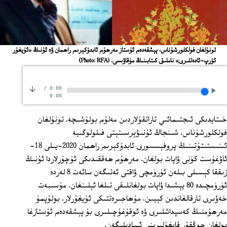
تونۇلغان فولكلورشۇناس، پېشقەدەم ئۇستاز مەرھۇم ئابدۇكېرىم راھمان ۋە ئۇنىڭ «ئۇيغۇر
ئۆرپ-ئادەتلىرى» ناملىق كىتابىنىڭ مۇقاۋىسى.
(Photo: RFA)
/
0:00
0:00
خىتايدىكى ئىجتىمائىي تاراتقۇلاردىن مەلۇم بولۇشىچە، تونۇلغان
فولكلورشۇناس، شىنجاڭ ئۇنىۋېرسىتېتى فىلولوگىيە
ئىنىستىتۇتىنىڭ پروفېسسورى ئابدۇكېرىم راھمان 2020-يىلى 18-
ئاۋغۇست كۈنى ۋاپات بولغان. مەرھۇم ھەققىدىكى ئۇچۇرلاردا ئۇنىڭ
زىققا كېسىلى بىلەن ئۈرۈمچى ۋاقتى ئەتىگەن سائەت 8 لەردە
ئۈرۈمچىدە 80 يېشىدا ۋاپات بولغانلىقى تىلغا ئېلىنغان. مۇسىبەت
خەۋىرى تارقالغاندىن كېيىن، مۇھاجىرەتتىكى ئۇيغۇرلار، بولۇپمۇ
مەرھۇمنىڭ كەسپداشلىرى ۋە ئوقۇغۇچىلىرى بۇ پېشقەدەم ئۇستازغا
بولغان چوڭقۇر قايغۇلىرىنى ئىپادىلىگەن.