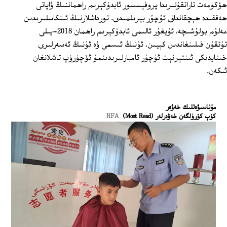
ھۆكۈمەت تاراتقۇلىرىدا پروفېسسور ئابدۇكېرىم راھماننىڭ ۋاپاتى
ھەققىدە ھېچقانداق ئۇچۇر بېرىلمىدى. تورداشلارنىڭ ئىنكاسلىرىدىن
مەلۇم بولۇشىچە، ئۇيغۇر ئالىمى ئابدۇكېرىم راھمان 2018-يىلى
تۇتقۇن قىلىنغاندىن كېيىن، ئۇنىڭ ئىسمى ۋە ئۇنىڭ ئەسەرلىرى
خىتايدىكى ئىنتېرنېت ئۇچۇر ئامبارلىرىدىنمۇ ئۆچۈرۈپ تاشلانغان
ئىكەن.
ﻣﯘﻧﺎﺳﯩﯟﻩﺗﻠﯩﻚ ﺧﻪﯞﻩﺭ
كۆپ كۆرۈلگەن خەۋەرلەر (Most Read)
RFA