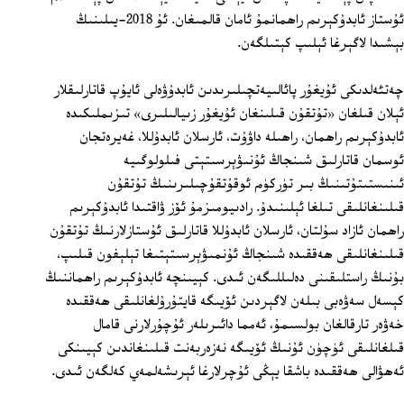
ئۇستاز ئابدۇكېرىم راھمانمۇ ئامان قالمىغان. ئۇ 2018-يىلىنىڭ
بېشىدا لاگېرغا ئېلىپ كېتىلگەن.
چەتئەلدىكى ئۇيغۇر پائالىيەتچىلىرىدىن ئابدۇۋەلى ئايۇپ قاتارلىقلار
ئېلان قىلغان «تۇتقۇن قىلىنغان ئۇيغۇر زىيالىلىرى» تىزىملىكىدە
ئابدۇكېرىم راھمان، راھىلە داۋۇت، ئارسلان ئابدۇللا، غەيرەتجان
ئوسمان قاتارلىق شىنجاڭ ئۇنىۋېرسىتېتى فىلولوگىيە
ئىنىستىتۇتىنىڭ بىر تۈركۈم ئوقۇتقۇچىلىرىنىڭ تۇتقۇن
قىلىنغانلىقى تىلغا ئېلىنىدۇ. رادىيومىزمۇ ئۆز ۋاقتىدا ئابدۇكېرىم
راھمان ئازاد سۇلتان، ئارسلان ئابدۇللا قاتارلىق ئۇستازلارنىڭ تۇتقۇن
قىلىنغانلىقى ھەققىدە شىنجاڭ ئۇنمىۋېرسىتېتىغا تېلېفون قىلىپ،
بۇنىڭ راستلىقىنى دەلىللىگەن ئىدى. كېيىنچە ئابدۇكېرىم راھماننىڭ
كېسەل سەۋەبى بىلەن لاگېردىن ئۆيىگە قايتۇرۇلغانلىقى ھەققىدە
خەۋەر تارقالغان بولسىمۇ، ئەمما دائىرىلەر ئۇچۇرلارنى قامال
قىلغانلىقى ئۈچۈن ئۇنىڭ ئۆيىگە نەزەربەنت قىلىنغاندىن كېيىنكى
ئەھۋالى ھەققىدە باشقا يېڭى ئۇچرلارغا ئېرىشەلمەي كەلگەن ئىدى.