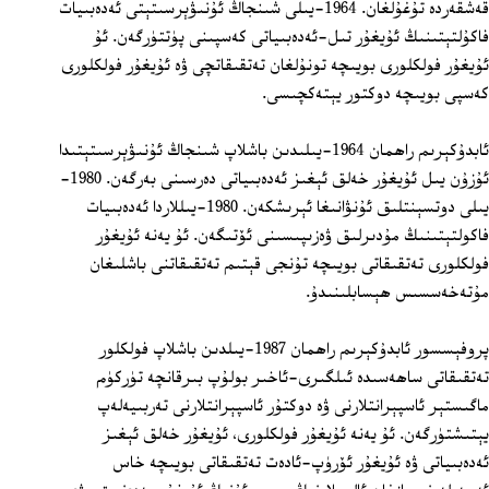
قەشقەردە تۇغۇلغان. 1964-يىلى شىنجاڭ ئۇنىۋېرسىتېتى ئەدەبىيات
فاكۇلتېتىنىڭ ئۇيغۇر تىل-ئەدەبىياتى كەسپىنى پۈتتۈرگەن. ئۇ
ئۇيغۇر فولكلورى بويىچە تونۇلغان تەتقىقاتچى ۋە ئۇيغۇر فولكلورى
كەسپى بويىچە دوكتور يېتەكچىسى.
ئابدۇكېرىم راھمان 1964-يىلىدىن باشلاپ شىنجاڭ ئۇنىۋېرسىتېتىدا
ئۇزۇن يىل ئۇيغۇر خەلق ئېغىز ئەدەبىياتى دەرسىنى بەرگەن. 1980-
يىلى دوتسېنتلىق ئۇنۋانىغا ئېرىشكەن. 1980-يىللاردا ئەدەبىيات
فاكولتېتىنىڭ مۇدىرلىق ۋەزىپىسىنى ئۆتىگەن. ئۇ يەنە ئۇيغۇر
فولكلورى تەتقىقاتى بويىچە تۇنجى قېتىم تەتقىقاتنى باشلىغان
مۇتەخەسسىس ھېسابلىنىدۇ.
پروفېسسور ئابدۇكېرىم راھمان 1987-يىلدىن باشلاپ فولكلور
تەتقىقاتى ساھەسىدە ئىلگىرى-ئاخىر بولۇپ بىرقانچە تۈركۈم
ماگىستېر ئاسپېرانتلارنى ۋە دوكتۇر ئاسپېرانتلارنى تەربىيەلەپ
يېتىشتۈرگەن. ئۇ يەنە ئۇيغۇر فولكلورى، ئۇيغۇر خەلق ئېغىز
ئەدەبىياتى ۋە ئۇيغۇر ئۆرۈپ-ئادەت تەتقىقاتى بويىچە خاس