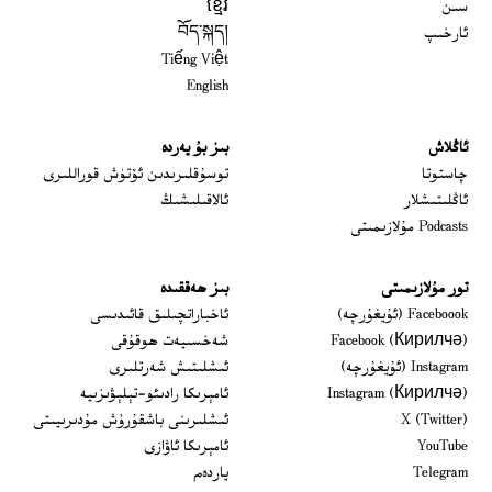
سىن
ខ្មែរ
ئارخىپ
བོད་སྐད།
Tiếng Việt
English
ئاڭلاش
بىز بۇ يەردە
 window
چاستوتا
توسۇقلىرىدىن ئۆتۈش قوراللىرى
ئاڭلىتىشلار
ئالاقىلىشىڭ
Podcasts مۇلازىمىتى
تور مۇلازىمىتى
بىز ھەققىدە
Opens in new window
Faceboook (ئۇيغۇرچە)
ئاخباراتچىلىق قائىدىسى
Opens in new window
Facebook (Кирилчә)
شەخسىيەت ھوقۇقى
Opens in new window
Instagram (ئۇيغۇرچە)
ئىشلىتىش شەرتلىرى
Opens in new window
Instagram (Кирилчә)
ئامېرىكا رادىئو-تېلېۋىزىيە
window
Opens in new window
X (Twitter)
ئىشلىرىنى باشقۇرۇش مۇدىرىيىتى
Opens in new window
Opens in new window
YouTube
ئامېرىكا ئاۋازى
Opens in new window
Telegram
ياردەم