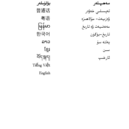
سەھىپىلەر
بۆلۈملەر
تەپسىلىي خەۋەر
普通话
ۋەزىيەت- مۇلاھىزە
粤语
مەدەنىيەت ۋە تارىخ
မြန်မာ
تارىخ-بۈگۈن
한국어
يەتتە سۇ
ລາວ
سىن
ខ្មែរ
ئارخىپ
བོད་སྐད།
Tiếng Việt
English