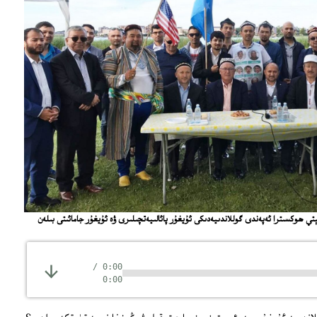
ې ھوكسىترا ئەپەندى گوللاندىيەدىكى ئۇيغۇر پائالىيەتچىلىرى ۋە ئۇيغۇر جامائىتى بىلەن
/
0:00
0:00