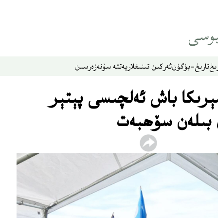
ىخ
تارىخ-بۈگۈن
ئەركىن تىنىقلار
يەتتە سۇ
نەزەر
سىن
مېرىكا باش ئەلچىسى پېتېر
 بىلەن سۆھبەت