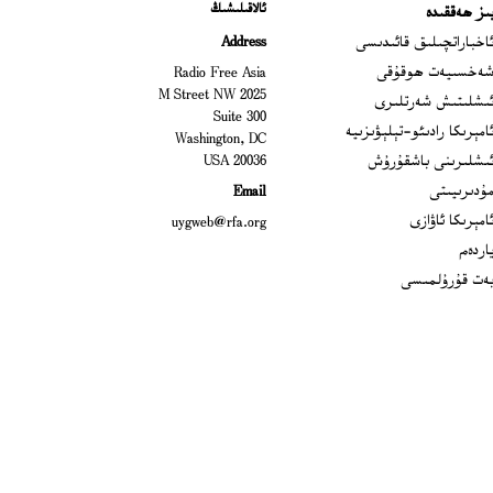
ئالاقىلىشىڭ
ىز ھەققىدە
Ope
اخباراتچىلىق قائىدىسى
Address
Open
ەخسىيەت ھوقۇقى
Radio Free Asia
2025 M Street NW
Op
ىشلىتىش شەرتلىرى
Suite 300
Opens
امېرىكا رادىئو-تېلېۋىزىيە
Washington, DC
ىشلىرىنى باشقۇرۇش
20036 USA
Opens in new window
ۇدىرىيىتى
Email
Opens in new window
امېرىكا ئاۋازى
uygweb@rfa.org
اردەم
ەت قۇرۇلمىسى