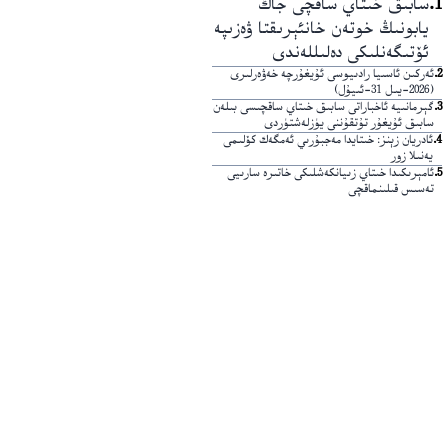
1
.
سابىق خىتاي ساقچى جاڭ
يابونىڭ خوتەن خانئېرىقتا ۋەزىپە
ئۆتىگەنلىكى دەلىللەندى
2
.
ئەركىن ئاسىيا رادىيوسى ئۇيغۇرچە خەۋەرلىرى
(2026-يىل 31-ئىيۇل)
3
.
گېرمانىيە ئاخباراتى سابىق خىتاي ساقچىسى بىلەن
سابىق ئۇيغۇر تۇتقۇننى يۈزلەشتۈردى
4
.
ئادريان زېنز: خىتايدا مەجبۇرىي ئەمگەك كۆلىمى
يەنىلا زور
5
.
ئامېرىكىدا خىتاي زىيانكەشلىكى خاتىرە سارىيى
تەسىس قىلىنماقچى