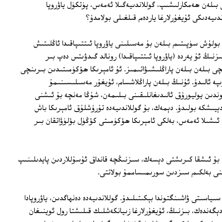
بىلەن ھەمكارلىشىپ، گوللاندىيەگىلا ئەمەس، پۈتكۈل ياۋروپا
ندىيەدىكى ئۇيغۇرلارغا ياردەم قىلغىلى بولامدۇ؟
بولۇش سۈپىتىم بىلەن بۇ مەسىلىنى ياۋروپا ئىتتىپاقىدا ئاڭلىتىش
زنىڭ ئۇ يەردە (ياۋروپا ئىتتىپاقىدا) رونالد گىدۋىتس دەپ بىر
لچى بىلەن بىلەن پاراڭلىشىۋاتىمىز. ئۇ ئامېرىكا ھۆكۈمىتىدىن بىرىنچى
ە ئالىدۇ. ئۇنىڭ بىلەن پاراڭلاشسام، ئۇيغۇر مەسىلىسىنىمۇ
ندىن يوليورۇق ئالىدىغانلىقىنى بىلىمەن، شۇڭا مەنچە بۇ ئىشنى
ېيىشكە بولىدۇ. دېمەك، بۇ گوللاندىيەدە تۇرۇشلۇق ئامېرىكا باش
 ئىشىلا ئەمەس، بەلكى ئامېرىكا ھۆكۈمىتى كۆڭۈل بۆلۈۋاتقان بىر
ى بۇ ئىشقا كىرىشتى دېسەك، سىزنىڭچە قانداق ئۇسۇللاردىن پايدىلىنىپ
النى بەلكىم سىزدىن سورىمىساممۇ بولاتتى.
ىياسىتى ۋاشىنگتوندا بېكىتىلىدۇ. گوللاندىيەدە دەنھاگدىن، ياۋروپادا
ېگەندەك، بىزنىڭ، ئۇيغۇرلارغا زىيانكەشلىك قىلىشتا رول ئوينىغان