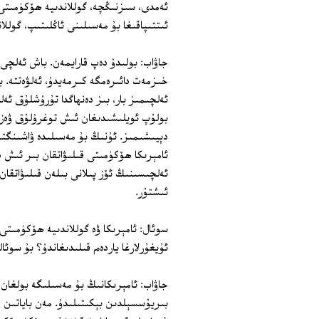
ئەمدى، سىزنىڭچە، گوللاندىيە ھۆكۈمىتى 
ئىتتىپاقىغا بۇ مەسىلىنى ئاڭلىتىپ، گوللا
جاۋاب: بولىدۇ دەپ قارايمەن. باش ئەلچى 
خىزمەت دائىرەمگە كىرمەيدۇ، ئەلۋەتتە. بى
ئەلچىمىز بار، بىز دەنھاگدا تۇرۇشلۇق ئە
بولۇپ ئويلىشىدىغان ئىش توغرۇلۇق ۋەزىپ
دېيىشىمىز. ئۇنىڭ بۇ مەسىلىدە ۋاشىنگتو
ئامېرىكا ھۆكۈمىتى قىلىۋاتقان بىر ئىش د
ئەلچىسىنىڭ ئۆز پىلانى بىلەن قىلىۋاتقان
ئىشتۇر.
سوئال: ئامېرىكا ۋە گوللاندىيە ھۆكۈمىت
ئۇيغۇرلارغا ياردەم قىلىدىغاندۇ؟ بۇ سوئ
جاۋاب: ئامېرىكانىڭ بۇ مەسىلىگە بولغان س
بىريۇسسېلدىن بېكىتىلىدۇ. مەن باياتىن د