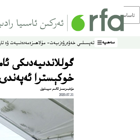
ئاساسلىق مەزمۇنغا ئاتلاڭ
سەھىپە
تەپسىلىي خەۋەر
ۋەزىيەت- مۇلاھىزە
مەدەنىيەت ۋە تار
سەھىپە
گوللاندىيەدىكى ئا
خوكېسترا ئەپەندى
مۇخبىرىمىز ئالىم سېيىتوف
2020.07.31