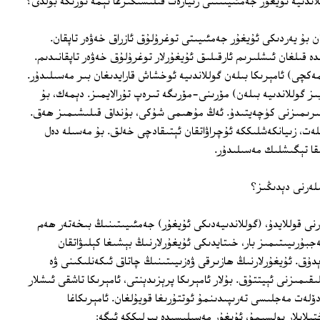
اندىيە ئۇيغۇر جەمئىيىتىنى زىيارەت قىلىشىڭىزغا نېمە تۈرتكە بولدى؟
ن بۇ يەردىكى ئۇيغۇر جەمئىيىتى توغرۇلۇق ئازراق خەۋەر تاپقان.
 قىلغان ئىشلىرىم ئارقىلىق ئۇيغۇرلار توغرۇلۇق خەۋەر تاپقانىدىم.
ەكچى) ئامېرىكا بىلەن گوللاندىيە ئوخشاش قارايدىغان بىر مەسىلىدۇر.
ىز گوللاندىيە بىلەن) مۆرىنى-مۆرىگە تىرەپ تۇرالايمىز. دېمەك، بۇ
لىرىمىزنى كۈچەيتىدۇ. ئەڭ مۇھىمى شۇكى، بۇنداق قىلىشىمىز ھەق.
للەت، زىيانكەشلىككە ئۇچراۋاتقان ئېتىقادچى خەلق. بۇ مەسىلە دەل
شقا تېگىشلىك مەسىلىدۇر.
ىلەرنى دېدىڭىز؟
رنى قوللايدۇ، (گوللاندىيەدىكى ئۇيغۇر) جەمئىيىتىنىڭ بىخەتەر ھەم
بۇرىيىتىمىز بار، خىتايدىكى ئۇيغۇرلارنىڭ بېشىغا كېلىۋاتقان
دۇق. ئۇيغۇرلارنىڭ ھازىرقى ۋەزىيىتىنىڭ چاتاق ئىكەنلىكىنى ۋە
ىقىمىزنى ئېيتتۇق. بۇلار ئامېرىكا پرېزىدېنتى، ئامېرىكا تاشقى ئىشلار
ۆلەت مەجلىسى تەرىپىدىنمۇ ئوتتۇرىغا قويۇلغان. ئامېرىكاغا
تىلاپلار بولسىمۇ، ئۇيغۇر مەسىلىسىدە بىرلىككە ئىگە: