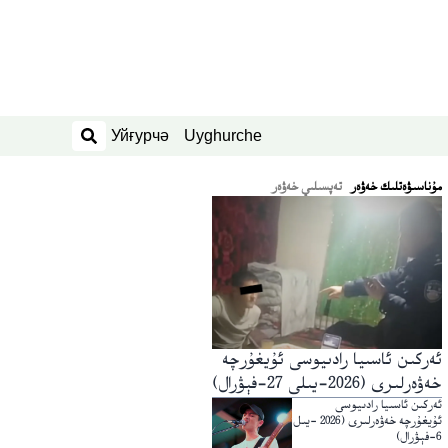
Уйғурчә
Uyghurche
ئىزدەش
ﻣﯘﻧﺎﺳﯩﯟﻩﺗﻠﯩﻚ ﺧﻪﯞﻩﺭ
تەپسىلىي خەۋەر
ئەركىن ئاسىيا رادىيوسى ئۇيغۇرچە
خەۋەرلىرى (2026-يىلى 27-فېۋرال)
ئەركىن ئاسىيا رادىيوسى
ئۇيغۇرچە خەۋەرلىرى (2026 -يىل
6-فېۋرال)