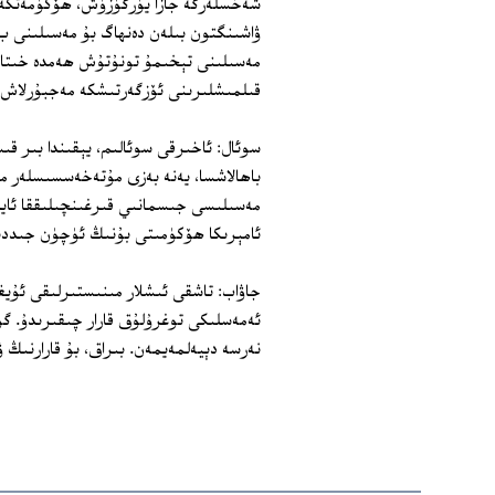
شەخسلەرگە جازا يۈرگۈزۈش، ھۆكۈمەتكە ي
ۋاشىنگتون بىلەن دەنھاگ بۇ مەسىلىنى ب د
مەسىلىنى تېخىمۇ تونۇتۇش ھەمدە خىتاي
قىلمىشلىرىنى ئۆزگەرتىشكە مەجبۇرلاش ق
سوئال: ئاخىرقى سوئالىم، يېقىندا بىر
باھالاشسا، يەنە بەزى مۇتەخەسسىسلەر مە
مەسىلىسى جىسمانىي قىرغىنچىلىققا ئايلى
ئامېرىكا ھۆكۈمىتى بۇنىڭ ئۈچۈن جىددىي
جاۋاب: تاشقى ئىشلار مىنىستىرلىقى ئۇيغ
ئەمەسلىكى توغرۇلۇق قارار چىقىرىدۇ. گو
نەرسە دېيەلمەيمەن. بىراق، بۇ قارارنىڭ ۋ