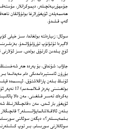
جۇمھۇرىيەتچىلەر، دېموكراتلار، مۇستەقى
ھەممەيلەن ئۇيغۇرلارغا بولۇۋاتقان ناھە
گەپ قىلىدۇ.
سوئال: زىيارەتتە بولغاندا، سىز خېلى كۆ
لاگېردا تۇتۇلۇپ تۇرۇلۇۋاتىدۇ. بەزىلىرى
ئۈچ يىلدىن ئارتۇق بولدى. سىز ئۇلارنى ئ
بۇرۇن ئامستېردامدىكى دام مەيدانىدا بىر 
ئۇنىڭ بىلەن پاراڭلاشتۇق. ئېسىمدە قېلىش
بولغىنىنى پە
ئۇيغۇر بار ئىدى. مەن «قانچىڭلارنىڭ شە
بىلەن ئالاقىلاشالمايۋاتىسىلەر؟ قانچىڭلا
بىلمەيسىلەر؟» دېگەن سوئالنى سورىسام
سوئاللارنى سورىسام، بىر توپ كىشىلەرنى