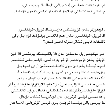
لچىلەر، دۆلەت مەجلىسى ۋە ئىجرائىي تارماقنىڭ پرېزىدېنتى،
قچىلىكنى توختىتىشنى قوللايدۇ ۋە ئۇيغۇر دەۋاسى ئۈچۈن داۋاملىق
پ ئۇيغۇرلار بىلەن كۆرۈشتىڭىز. بەزىلىرىنىڭ ئۇرۇق-تۇغقانلىرى
نىڭ ئۇرۇق-تۇغقانلىرى بىلەن ھېچ ئالاقىسى يوقلۇقىغا ئۈچ يىل ياكى
اڭلىغاندا قايسى ئىشلار سىزگە تەسىر قىلدى؟
جاۋاب: شۇنداق، بۇ يەردە ھەر شەخسنىڭ بىر ھېكايەسى بار. مەسىلەن، مەن دالا پائالىيىتىگە بېرىشتىن 10 كۈن
ئۇيغۇر بىلەن ئۇچراشتىم. ئۇ شۇ يەردە ئىدى، ئايالىم بىلەن ئىككىمىز
ىچە، ئۇنىڭدا يىللاردىن بېرى ئالاقىلىشەلمىگەن (زادى قانچە يىل
رەز قىلالمىدىم) 17 نەپەر ئۇرۇق-تۇغقىنىنىڭ رەسىمى بار ئىدى. بۇ بىر تراگېدىيە. ئەمما ماڭا
بەكرەك تەسىر قىلغىنى، مەن دالا پائالىيىتىگە قاتناشقاندا جەمئىي 40تەك كىشىدىن تەركىب تاپقان بىر توپ
خسىي ھېكايىسى (تراگېدىيەسى) بار؟ قانچىڭلار ئۇرۇق-تۇغقانلىرىڭلار
ر ئۇرۇق-تۇغقانلىرىڭلارنىڭ نەدە ئىكەنلىكى، قانداق بولۇپ كەتكىنىنى
، ھەممىسى قولىنى كۆتۈردى. مەن كونگرېستا ئىشلەپ بۇنداق
ڭ يېرىمى ياكى بولمىسا ئۈچتىن بىرى قولىنى كۆتۈرەتتى. ئەمما ھەر