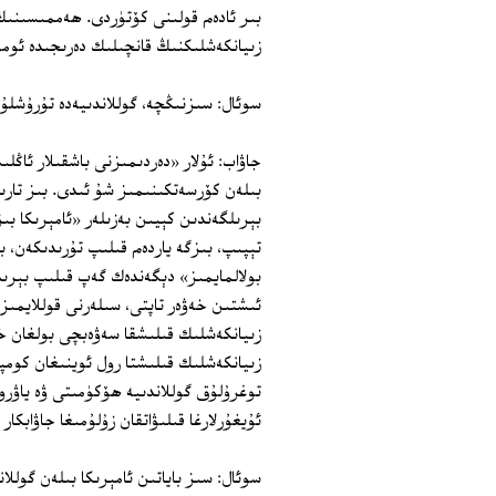
بىر ئادەم قولىنى كۆتۈردى. ھەممىسىنىڭ
زىيانكەشلىكنىڭ قانچىلىك دەرىجىدە ئوم
سوئال: سىزنىڭچە، گوللاندىيەدە تۇرۇشلۇق
جاۋاب: ئۇلار «دەردىمىزنى باشقىلار ئاڭلى
بىلەن كۆرسەتكىنىمىز شۇ ئىدى. بىز تارى
بېرىلگەندىن كېيىن بەزىلەر «ئامېرىكا بى
تېپىپ، بىزگە ياردەم قىلىپ تۇرىدىكەن، 
بولالمايمىز» دېگەندەك گەپ قىلىپ بېرىد
ئىشتىن خەۋەر تاپتى، سىلەرنى قوللايمىز، 
زىيانكەشلىك قىلىشقا سەۋەبچى بولغان خىت
زىيانكەشلىك قىلىشتا رول ئوينىغان كومپ
توغرۇلۇق گوللاندىيە ھۆكۈمىتى ۋە ياۋرو
ئۇيغۇرلارغا قىلىۋاتقان زۇلۇمىغا جاۋابكا
سوئال: سىز باياتىن ئامېرىكا بىلەن گولل