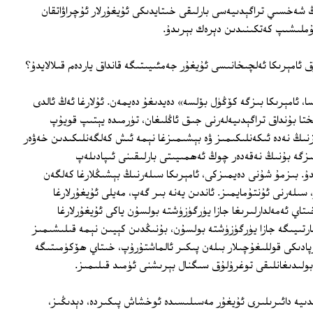
 شەخسىي تراگېدىيەسى بارلىقى خىتايدىكى ئۇيغۇرلار ئۇچراۋاتقان
ۇملىشىپ كەتكىنىدىن دېرەك بېرىدۇ.
 ئامېرىكا ئەلچىخانىسى ئۇيغۇر جەمئىيىتىگە قانداق ياردەم قىلالايدۇ؟
سا، ئامېرىكا بىزگە كۆڭۈل بۆلسە» دەيدىغۇ دەيمەن. ئۇلارغا ئەڭ ئالدى
ختا بۇنداق تراگېدىيەلەرنى جىق ئاڭلىغان، تۈرمىدە يېتىپ قويۇپ
زنىڭ نەدە ئىكەنلىكىمىز ۋە بېشىمىزغا نېمە ئىش كەلگەنلىكىدىن خەۋەر
بىزگە بۇنىڭ نەقەدەر چوڭ ئەھمىيىتى بارلىقىنى ئىپادىلەپ
ۇ. بىزمۇ شۇنى دەيمىزكى، ئامېرىكا سىلەرنىڭ بېشىڭلارغا كەلگەن
سىلەرنى ئۇنتۇمايمىز. ئاندىن يەنە بىر گەپ، مەيلى ئۇيغۇرلارغا
اي ئەمەلدارلىرىغا جازا يۈرگۈزۈشتە بولسۇن ياكى ئۇيغۇرلارغا
ارتىيىگە جازا يۈرگۈزۈشتە بولسۇن، بۇنىڭدىن كېيىن نېمە قىلىشىمىز
پادىكى قوللىغۇچىلار بىلەن پىكىر ئالماشتۇرۇپ، خىتاي ھۆكۈمىتىگە
ر بولىدىغانلىقى توغرۇلۇق سىگنال بېرىشنى ئۈمىد قىلىمىز.
اندىيە دائىرىلىرى ئۇيغۇر مەسىلىسىدە ئوخشاش پىكىردە، دېدىڭىز،