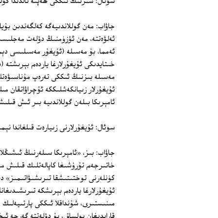
سوئال: سىزنىڭ ئىككى ھەپتە ئالدىدا گولل
جاۋاب: مەن گوللاندىيەگە كەلگەندىن بۇيا
ئەلۋەتتە، مەن ئۆزۈمنىڭ دۆلەت مەجلىسىدە
ئەمما، بۇ مەسىلە (ئۇيغۇر مەسىلىسى دېم
خىتايدىكى ئۇيغۇرلارغا ياردەم بېرىشتە (ب
مەسىلە بىزنىڭ ئىككى تەرەپ مۇناسىۋەت
ئۇيغۇرلار زىيانكەشلىككە ئۇچراۋاتقان مى
ئامېرىكا بىلەن گوللاندىيە بىر ئىش قىلى
سوئال: ئۇيغۇرلارنى زىيارەت قىلغاندا نېم
جاۋاب: بىز، «ئامېرىكا سىلەرنىڭ ئىشىڭلا
خاتىرجەم تۇرۇشىغا كاپالەتلىك قىلىش مەج
كۈنلەرنى توختىتىشقا تىرىشىۋاتىمىز» دې
ئۇيغۇرلارغا ياردەم بېرىشكە تىرىشىدىغانل
مىنىستىرى، شۇنداقلا ئىككى پارتىيەلىك د
قارايدىغان بولساق، بۇ دۆلەتتە گەرچە ئىخ