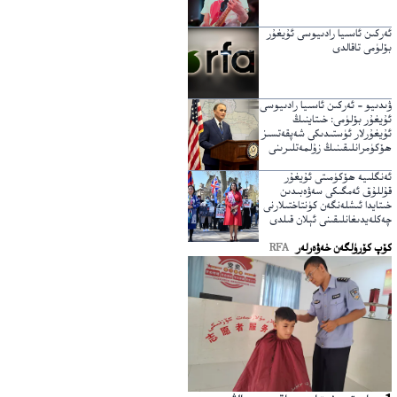
ئەركىن ئاسىيا رادىيوسى ئۇيغۇر
بۆلۈمى تاقالدى
ۋىدىيو – ئەركىن ئاسىيا رادىيوسى
ئۇيغۇر بۆلۈمى: خىتاينىڭ
ئۇيغۇرلار ئۈستىدىكى شەپقەتسىز
ھۆكۈمرانلىقىنىڭ زۇلمەتلىرىنى
يېرىپ ئۆتكۈچى نۇر
ئەنگلىيە ھۆكۈمىتى ئۇيغۇر
قۇللۇق ئەمگىكى سەۋەبىدىن
خىتايدا ئىشلەنگەن كۈنتاختىلارنى
چەكلەيدىغانلىقىنى ئېلان قىلدى
كۆپ كۆرۈلگەن خەۋەرلەر
RFA