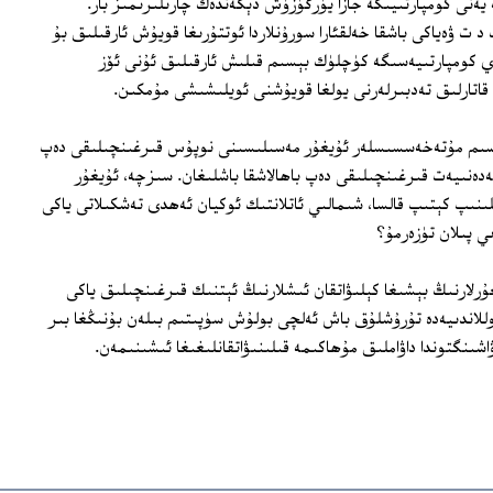
ەنى كومپارتىيىگە جازا يۈرگۈزۈش دېگەندەك چارىلىرىمىز بار.
 ت ۋەياكى باشقا خەلقئارا سورۇنلاردا ئوتتۇرىغا قويۇش ئارقىلىق بۇ
 كومپارتىيەسىگە كۈچلۈك بېسىم قىلىش ئارقىلىق ئۇنى ئۆز
اتارلىق تەدبىرلەرنى يولغا قويۇشنى ئويلىشىشى مۇمكىن.
 قىسىم مۇتەخەسسىسلەر ئۇيغۇر مەسىلىسىنى نوپۇس قىرغىنچىلىقى دەپ
دەنىيەت قىرغىنچىلىقى دەپ باھالاشقا باشلىغان. سىزچە، ئۇيغۇر
نىپ كېتىپ قالسا، شىمالىي ئاتلانتىك ئوكيان ئەھدى تەشكىلاتى ياكى
 پىلان تۈزەرمۇ؟
ۇرلارنىڭ بېشىغا كېلىۋاتقان ئىشلارنىڭ ئېتنىك قىرغىنچىلىق ياكى
للاندىيەدە تۇرۇشلۇق باش ئەلچى بولۇش سۈپىتىم بىلەن بۇنىڭغا بىر
اشىنگتوندا داۋاملىق مۇھاكىمە قىلىنىۋاتقانلىغىغا ئىشىنىمەن.