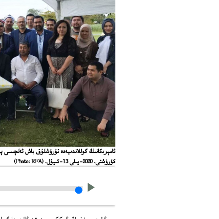
ئامېرىكانىڭ گوللاندىيەدە تۇرۇشلۇق باش ئەلچىسى پېت
كۆرۈشتى. 2020-يىلى 13-ئىيۇل.
(Photo: RFA)