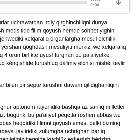
0:00
lar uchrawatqan irqiy qirghinchiliqni dunya
ish meqsitide filim qoyush hemde söhbet yighini
enwediki xelqaraliq organlargha mesul elchiliki
i, yershari qoghdash mesuliyiti merkizi we xelqaraliq
iq 4 orun birlikte uyushturghan bu pa'aliyetke
uq kéngishide turushluq da'imiy elchisi mishél teylir
r bilen bir septe turushni dawam qilidighanliqini
ghur aptonom rayonidiki bashqa az sanliq milletler
imiz. bügünki bu pa'aliyet peqetla roshen abbas we
bbas heqqidiki filimni qoyush emes, belki bizning
qaysi jayliridiki zulumgha uchrighan barliq
ghanliqimiz heqqide küchlük eskertish bérishni