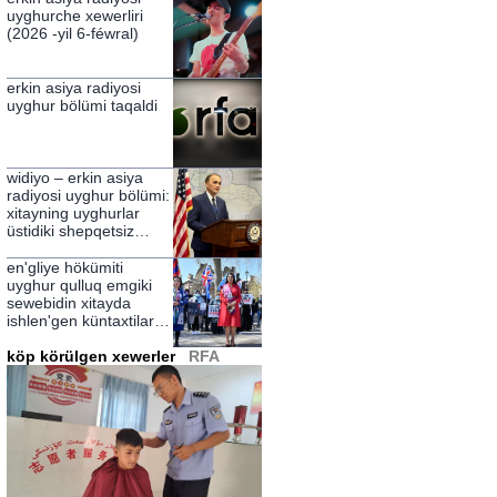
uyghurche xewerliri
(2026 -yil 6-féwral)
erkin asiya radiyosi
uyghur bölümi taqaldi
widiyo – erkin asiya
radiyosi uyghur bölümi:
xitayning uyghurlar
üstidiki shepqetsiz
hökümranliqining
zulmetlirini yérip
en'gliye hökümiti
ötküchi nur
uyghur qulluq emgiki
sewebidin xitayda
ishlen'gen küntaxtilarni
chekleydighanliqini élan
qildi
köp körülgen xewerler
RFA