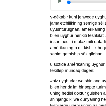
9-dékabir küni jenwede uyghur
jama'etchilikining semige sél
uyushturulghan. amérikaning j
bilen uyghur herikiti teshkilat
insan heqliri mulazimiti qatarl
amérikaning b d t kishilik hoq
xanim qatniship söz qilghan.
u sözide amérikaning uyghurla
tekitlep mundaq dégen:
«biz uyghurlar we shinjang uy
bilen her da'im bir septe tur
uning hedisi doxtur gülshen a
shinjangdiki we dunyaning her
kishilerge ularni untup qalmi