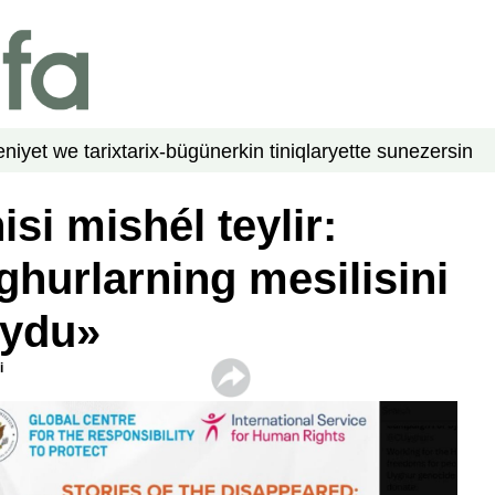
niyet we tarix
tarix-bügün
erkin tiniqlar
yette su
nezer
sin
si mishél teylir:
hurlarning mesilisini
aydu»
i