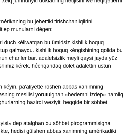
xelq jumhuriyiti doklatning netijisini we heqiqetlerni
rikaning bu jehettiki tirishchanliqlirini
itlep munularni dégen:
i duch kéliwatqan bu ümidsiz kishilik hoquq
ntup qalmaydu. kishilik hoquq kéngishining qolida bu
hun chariler bar. adaletsizlik meyli qaysi jayda yüz
shimiz kérek. héchqandaq dölet adalettin üstün
in kéyin, pa'aliyette roshen abbas xanimning
basning mesilisi yorutulghan «hedemni izdep» namliq
hurlarning hazirqi weziyiti heqqide bir söhbet
ayisi» dep atalghan bu söhbet pirogrammisigha
ikte, hedisi gülshen abbas xanimning amérikadiki