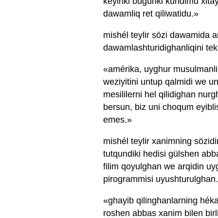
kéyinki bügünki kündimu xitay 
dawamliq ret qiliwatidu.»
mishél teylir sözi dawamida amé
dawamlashturidighanliqini tek
«amérika, uyghur musulmanlir
weziyitini untup qalmidi we u
mesililerni hel qilidighan nurg
bersun, biz uni choqum eyibli
emes.»
mishél teylir xanimning sözid
tutqundiki hedisi gülshen ab
filim qoyulghan we arqidin uyg
pirogrammisi uyushturulghan.
«ghayib qilinghanlarning hék
roshen abbas xanim bilen birl