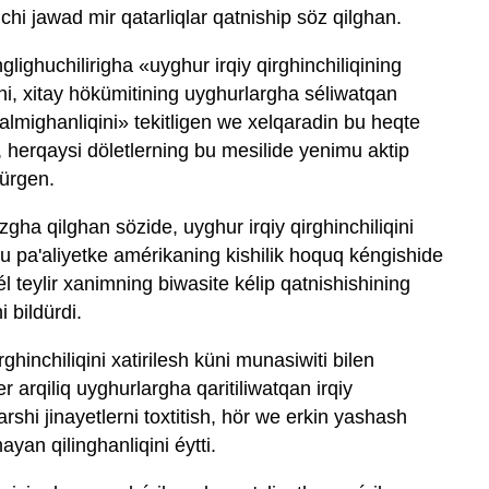
üchi jawad mir qatarliqlar qatniship söz qilghan.
ighuchilirigha «uyghur irqiy qirghinchiliqining
i, xitay hökümitining uyghurlargha séliwatqan
lmighanliqini» tekitligen we xelqaradin bu heqte
, herqaysi döletlerning bu mesilide yenimu aktip
dürgen.
ha qilghan sözide, uyghur irqiy qirghinchiliqini
bu pa'aliyetke amérikaning kishilik hoquq kéngishide
él teylir xanimning biwasite kélip qatnishishining
 bildürdi.
rghinchiliqini xatirilesh küni munasiwiti bilen
er arqiliq uyghurlargha qaritiliwatqan irqiy
rshi jinayetlerni toxtitish, hör we erkin yashash
ayan qilinghanliqini éytti.