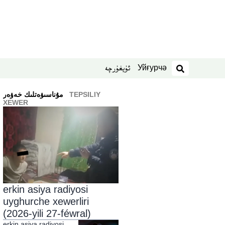
Уйғурчә
ئۇيغۇرچە
izdesh
TEPSILIY
ﻣﯘﻧﺎﺳﯩﯟﻩﺗﻠﯩﻚ ﺧﻪﯞﻩﺭ
XEWER
erkin asiya radiyosi
uyghurche xewerliri
(2026-yili 27-féwral)
erkin asiya radiyosi