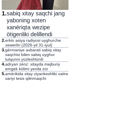
1
.
sabiq xitay saqchi jang
yaboning xoten
xanériqta wezipe
ötigenliki delillendi
2
.
erkin asiya radiyosi uyghurche
xewerliri (2026-yil 31-iyul)
3
.
gérmaniye axbarati sabiq xitay
saqchisi bilen sabiq uyghur
tutqunni yüzleshtürdi
4
.
adryan zénz: xitayda mejburiy
emgek kölimi yenila zor
5
.
amérikida xitay ziyankeshliki xatire
sariyi tesis qilinmaqchi