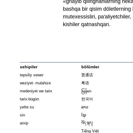
«ghayib qilinghanlarning hék
bashqa bir qisim döletlerning b 
mutexessisliri, pa'aliyetchile
kishiler qatnashqan.
sehipiler
bölümler
tepsiliy xewer
普通话
weziyet- mulahize
粤语
medeniyet we tarix
မြန်မာ
tarix-bügün
한국어
yette su
ລາວ
sin
ខ្មែរ
arxip
བོད་སྐད།
Tiếng Việt