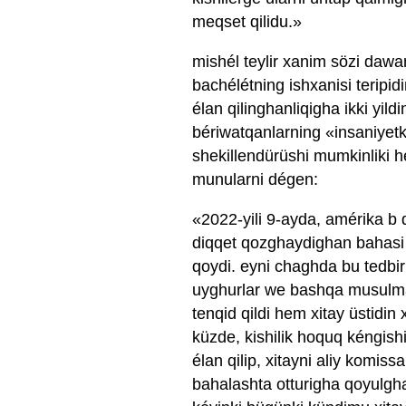
meqset qilidu.»
mishél teylir xanim sözi dawa
bachélétning ishxanisi teripid
élan qilinghanliqigha ikki yil
bériwatqanlarning «insaniyetke
shekillendürüshi mumkinliki he
munularni dégen:
«2022-yili 9-ayda, amérika b d
diqqet qozghaydighan bahasi h
qoydi. eyni chaghda bu tedbirn
uyghurlar we bashqa musulman 
tenqid qildi hem xitay üstidin x
küzde, kishilik hoquq kéngis
élan qilip, xitayni aliy komiss
bahalashta otturigha qoyulghan