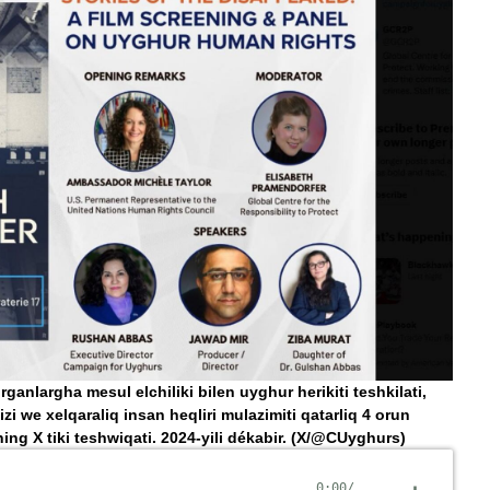
ganlargha mesul elchiliki bilen uyghur herikiti teshkilati,
i we xelqaraliq insan heqliri mulazimiti qatarliq 4 orun
ing X tiki teshwiqati. 2024-yili dékabir.
(X/@CUyghurs)
0:00
/