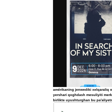
amérikaning jenwediki xelqaraliq or
yershari qoghdash mesuliyiti merkiz
birlikte uyushturghan bu pa'aliyetn