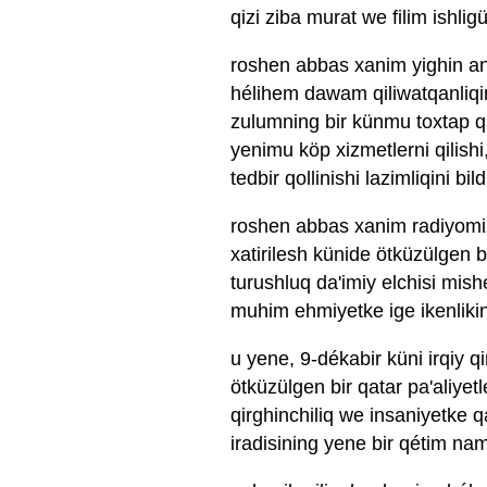
qizi ziba murat we filim ishlig
roshen abbas xanim yighin angl
hélihem dawam qiliwatqanliqin
zulumning bir künmu toxtap qa
yenimu köp xizmetlerni qilishi
tedbir qollinishi lazimliqini bil
roshen abbas xanim radiyomizg
xatirilesh künide ötküzülgen 
turushluq da'imiy elchisi mish
muhim ehmiyetke ige ikenlikini
u yene, 9-dékabir küni irqiy qi
ötküzülgen bir qatar pa'aliyetl
qirghinchiliq we insaniyetke qa
iradisining yene bir qétim nam