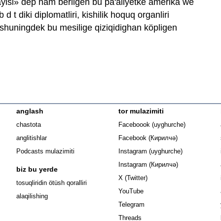
ayisi» dep nam bérilgen bu pa'aliyetke amérika we
d t diki diplomatliri, kishilik hoquq organliri
r, shuningdek bu mesilige qiziqidighan köpligen
anglash
tor mulazimiti
Opens in n
chastota
Faceboook (uyghurche)
Opens in new 
anglitishlar
Facebook (Кирилчә)
Opens in ne
Podcasts mulazimiti
Instagram (uyghurche)
Opens in new 
Instagram (Кирилчә)
biz bu yerde
Opens in new window
X (Twitter)
Opens in new window
tosuqliridin ötüsh qoralliri
Opens in new window
YouTube
alaqilishing
Opens in new window
Telegram
Opens in new window
Threads