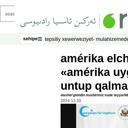
asasliq mezmungha atlang
sehipe
tepsiliy xewer
weziyet- mulahize
mede
sehipe
amérika elchi
«amérika uyg
untup qalm
washin'gtondin muxbirimiz irade teyyarlid
2024.12.10