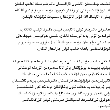
نەتىجە چىقمىغان، ئاخىرى قازاقىستان دائىرىلىرىنىڭ تەلەپ قىلغان
14 تۈرلۈك ئىسپاتنى تولۇقلاش ئۈچۈن مۇيەسسەر بۇ قېتىم 2016-
يىلى 8-ئاينىڭ 20-كۈنى ئاتۇشقا رەسمىيەت ئۆتۈشكە قايتقان.
ھالبۇكى دائىرىلەر ئۇنى 3 ئايدىن كېيىن لاگېرغا ئېلىپ كەتكەن،
ئارقىدىن ئۇنى يەنە تۈرمىگە ئالغان. خىتاي ھۆكۈمىتى ھېچقانداق
جىنايىتى بولمىغان مۇيەسسەرنىڭ 13 يىل بۇرۇن مىسىرغا بېرىپ
ئوقۇغانلىقىنى باھانە قىلىپ ئۇنى جازالىغان ئىكەن.
ئىككى يىلدىن بۇيان ئانىسىنى سېغىنغان بالىلىرىغا ھەم ئاتا ھەم ئانا
بولۇپ پايپېتەك بولۇۋاتقان ياش ئاتا سەدىردىن، ئۆزىگە ئوخشاش
قىسمەتكە ئۇچرىغان قازاقلارنىڭمۇ ئائىلە ئەزالىرىنى خىتاينىڭ
لاگېرلىرىدىن قۇتۇلۇشىغا قازاقىستان دائىرىلىرىدىن ياردەم ئالالمىغان
بىر ۋەزىيەتتە بۇ ھەقتە ئۆزى ياشاۋاتقان دۆلەتكە ئەرز قىلىشتىنمۇ
رايى يانغان بولۇپ، ئاخىرى خەلقئارالىق ئاخباراتلارغا ۋە كىشىلىك
ھوقۇق ئورگانلىرىغا ئىسپاتلىق بېرىشنى توغرا كۆرگەنلىكىنى
ئېيتىدۇ.