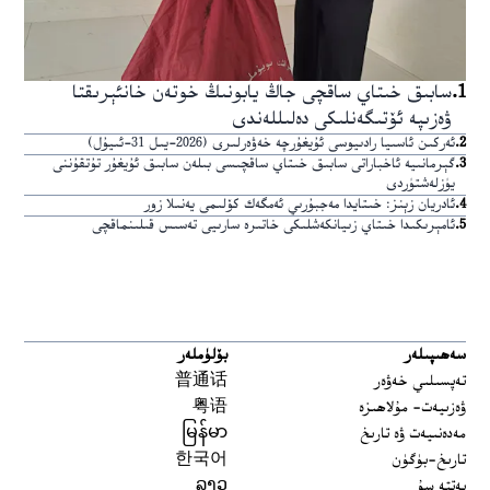
1
.
سابىق خىتاي ساقچى جاڭ يابونىڭ خوتەن خانئېرىقتا
ۋەزىپە ئۆتىگەنلىكى دەلىللەندى
2
.
ئەركىن ئاسىيا رادىيوسى ئۇيغۇرچە خەۋەرلىرى (2026-يىل 31-ئىيۇل)
3
.
گېرمانىيە ئاخباراتى سابىق خىتاي ساقچىسى بىلەن سابىق ئۇيغۇر تۇتقۇننى
يۈزلەشتۈردى
4
.
ئادريان زېنز: خىتايدا مەجبۇرىي ئەمگەك كۆلىمى يەنىلا زور
5
.
ئامېرىكىدا خىتاي زىيانكەشلىكى خاتىرە سارىيى تەسىس قىلىنماقچى
سەھىپىلەر
بۆلۈملەر
تەپسىلىي خەۋەر
普通话
ۋەزىيەت- مۇلاھىزە
粤语
مەدەنىيەت ۋە تارىخ
မြန်မာ
تارىخ-بۈگۈن
한국어
يەتتە سۇ
ລາວ