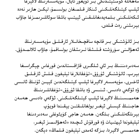
مەھەللە كومىتېتىدىكى بىر ئۇيغۇر ئايال، مۇيەسسەرنىڭ لاگېرغا
ئېلىپ كېتىلگەنلىكىنى ئىنكار قىلمىغان بولسىمۇ، لېكىن ھازىر نەدە
ئىكەنلىكىنى بىلمەيدىغانلىقىنى ئېيتىپ باشقا سوئاللىرىمىزغا جاۋاب
بېرىشنى رەت قىلدى.
بىز ئاتۇشتىكى بىر قانچە ساقچىخانىلار ئارقىلىق مۇيەسسەرنىڭ
ئەھۋالىنى سۈرۈشتە قىلىشقا تىرىشقان بولساقمۇ، جاۋاب ئالالمىدۇق.
سەدىردىننىڭ بىر ئاي ئىلگىرى قازاقىستاندىن قورغاس چېگراسىغا
بېرىپ، ئاتۇشتىكى ئۇرۇق-تۇغقانلارغا تېلېفون قىلىش ئارقىلىق
ئاخىرى، مۇيەسسەر لاگېرغا ئېلىپ كېتىلگەندىن كېيىن ئۇنىڭ ئانىسى
ۋە ئۆگەي دادىسى، ئىنىسى ۋە باشقا ئۇرۇق-تۇغقانلىرىنىڭ
ھەممىسىنىڭ لاگېرغا ئېلىپ كېتىلگەنلىكىنى، ئۆگەي دادىسى ھەسەن
ھاجىنىڭ كېسىلى ئېغىر بولغانلىقتىن يېقىندا قويۇپ
بېرىلگەنلىكىنى بىلگەن. ھەسەن ھاجى كۈيئوغلى سەدىردىنغا
تېلېفوندا ئېھتىيات ۋە قورقۇش ئىچىدە «ئەھۋالىمىز ئېغىر،
ھەممىسى لاگېردا، بىزگە ئەمدى تېلېفون قىلماڭ» دېگەن.