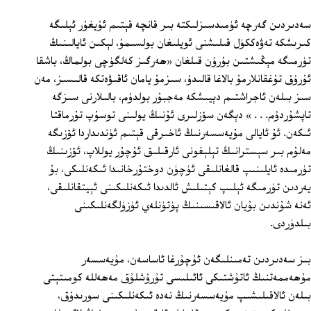
سەدىردىن گەرچە ئۈمىدسىزلىكتە بىر قانچە قېتىم ئۇيغۇر ئېلىگە
كىرىشكە تەۋەككۈل قىلىشنى ئويلىغان بولسىمۇ، لېكىن ئايالىنىڭ
تۈرمىگە مېڭىشتىن بۇرۇن قىلغان «ھەرگىز كەلگۈچى بولماڭ، باشقا
ئۇرۇق تۇغقانلارمۇ بالاغا قالىدۇ، سىزمۇ يامان ئاقىۋەتكە قالىسىز، مەن
سىز بىلەن ئاجراشتىم دېيىشكە مەجبۇر بولدۇم، بالىلارنى سىزگە
تاپشۇردۇم. . . » دېگەن سۆزلىرى ئۇنىڭ يولىنى توسۇپ تۇرماقتا
ئىكەن. ئۇ ئايالى مۇيەسسەرنىڭ ئاخىرقى قېتىم ئۈندىداردا ئۆزىگە
مەلۇم بىر سېسترانىڭ تېلېفونى ئارقىلىق ئۇچۇر يوللاپ، ئۆزىنىڭ
تۈرمىدە ئايلىنىپ قالغانلىقى ئۈچۈن دوختۇرخانىدا ئىكەنلىكى، بۇ
يەردىن تۈرمىگە ئېلىپ كېتىلىش ئالدىدا ئىكەنلىكىنى ئېيتقانلىقى،
ئەنە شۇندىن بۇيان ئالاقىسىنىڭ پۈتۈنلەي ئۈزۈلگەنلىكىنى
بىلدۈردى.
بىز سەدىردىن تەمىنلىگەن ئۇچۇرغا ئاساسەن، مۇيەسسەر
مۇھەممەتنىڭ ئاتۇشتىكى ئائىلىسى تۇرۇشلۇق مەھەللە كومىتېتى
بىلەن ئالاقىلىشىپ مۇيەسسەرنىڭ نەدە ئىكەنلىكىنى سورىدۇق،