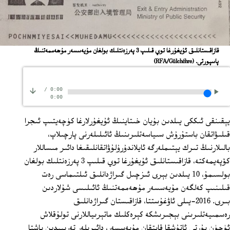
قازاقىستانلىق ئۇيغۇرغا توي قىلىپ 3 پەرزەنتلىك بولغان مۇيەسسەر مۇھەممەتنىڭ
پاسپورتى.
(RFA/Gülchéhre)
/
0:00
0:00
يېقىنقى ئىككى يىلدىن بۇيان خىتاينىڭ ئۇيغۇرلارغا كۈچەيتىپ ئىجرا
قىلىۋاتقان باستۇرۇش سىياسەتلىرىنىڭ ئائىلىلەرنى پارچىلاپ،
بالىلارنىڭ تىرك يېتىملەرگە ئايلاندۇرۇلۇۋاتقانلىقىغا دائىر مىساللار
كۆپەيمەكتە، قازاقىستانلىق ئۇيغۇرغا توي قىلىپ 3 پەرزەنتلىك بولغان
بولسىمۇ، 10 يىلدىن بېرى ئىزچىل گىراژدانلىق ئىلتىماسى رەت
قىلىنىپ كەلگەن مۇيەسسەر مۇھەممەتنىڭ ئائىلىسى شۇلاردىن
بىرى. 2016-يىلى ئاۋغۇستتا، قازاقىستان گىراژدانلىق
رەسمىيەتلىرىنى بېجىرىشكە كېرەكلىك ماتېرىياللارنى تولۇقلاش
ئۈچۈن يۇرتى ئاتۇشقا قايتقان مۇيەسسەر، دائىرىلەر تەرىپىدىن باشتا