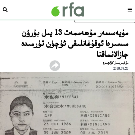
سەھىپە
ئىزد
ئاساسلىق مەزمۇنغا ئاتلاڭ
مۇيەسسەر مۇھەممەت 13 يىل بۇرۇن
مىسىردا ئوقۇغانلىقى ئۈچۈن تۈرمىدە
جازالانماقتا
مۇخبىرىمىز گۈلچېھرە
2018.09.26