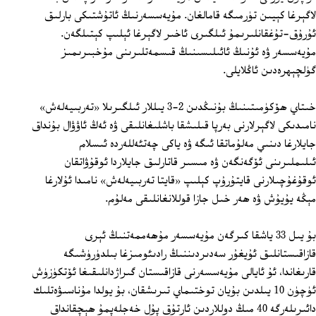
لاگېرغا كېيىن تۈرمىگە قامالغان. مۇيەسسەرنىڭ ئاتۇشتىكى بارلىق
ئۇرۇق-تۇغقانلىرىمۇ ئىلگىرى ئاخىر لاگېرغا ئېلىپ كېتىلگەن.
مۇيەسسەر ۋە ئۇنىڭ ئائىلىسىنىڭ قىسمەتلىرىنى مۇخبىرىمىز
گۈلچېھرەدىن ئاڭلايلى.
خىتاي ھۆكۈمىتىنىڭ بۇنىڭدىن 2-3 يىللار ئىلگىرىلا «تەربىيەلەش»
نامىدىكى لاگېرلارنى بەرپا قىلىشقا باشلىغانلىقى ۋە ئەڭ ئاۋۋال بۇنداق
جايلارغا دىنىي مەلۇماتقا ئىگە ۋە ياكى چەتئەللەردە ئىسلام
ئىلىملىرىنى ئۆگەنگەن ۋە مىسىر قاتارلىق جايلاردا ئوقۇۋاتقان
ئوقۇغۇچىلارنى قايتۇرۇپ كېلىپ «قايتا تەربىيەلەش» نامىدا ئۇلارغا
مېڭە يۇيۇش ۋە ھەر خىل جازا قوللانغانلىقى مەلۇم.
بۇ يىل 33 ياشقا كىرگەن مۇيەسسەر مۇھەممەتنىڭ ئېرى
قازاقىستانلىق ئۇيغۇر سەدىردىننىڭ رادىئومىزغا بىلدۈرۈشىگە
قارىغاندا، ئۇ ئايالى مۇيەسسەرنى قازاقىستان گىراژدانلىقىغا ئۆتكۈزۈش
ئۈچۈن 10 يىلدىن بۇيان توختىماي تىرىشقان، بۇ يولدا مۇناسىۋەتلىك
دائىرىلەرگە 40 مىڭ دوللاردىن ئارتۇق پۇل خەجلەپمۇ ھېچقانداق