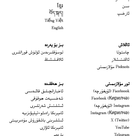
سىن
ខ្មែរ
ئارخىپ
བོད་སྐད།
Tiếng Việt
English
ئاڭلاش
بىز بۇ يەردە
 window
چاستوتا
توسۇقلىرىدىن ئۆتۈش قوراللىرى
ئاڭلىتىشلار
ئالاقىلىشىڭ
Podcasts مۇلازىمىتى
تور مۇلازىمىتى
بىز ھەققىدە
Opens in new window
Faceboook (ئۇيغۇرچە)
ئاخباراتچىلىق قائىدىسى
Opens in new window
Facebook (Кирилчә)
شەخسىيەت ھوقۇقى
Opens in new window
Instagram (ئۇيغۇرچە)
ئىشلىتىش شەرتلىرى
Opens in new window
Instagram (Кирилчә)
ئامېرىكا رادىئو-تېلېۋىزىيە
window
Opens in new window
X (Twitter)
ئىشلىرىنى باشقۇرۇش مۇدىرىيىتى
Opens in new window
Opens in new window
YouTube
ئامېرىكا ئاۋازى
Opens in new window
Telegram
ياردەم