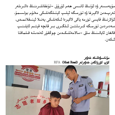
مۇيەسسەر ۋە ئۇنىڭ ئانىسى ھەم ئۇرۇق -تۇغقانلىرىنىڭ دائىرىلەر
تەرىپىدىن لاگېرغا ۋە تۈرمىگە ئېلىپ كېتىلگەنلىكى مەلۇم بولسىمۇ،
ئۇلارنىڭ قايسى تۈرمە ياكى لاگېردا ئىكەنلىكى يەنىلا ئېنىقلانمىدى.
سەدىردىن تۈرمىگە كىرىشتىن ئىلگىرى بىر قانچە قېتىم ئايلىنىپ
قالغان ئايالىنىڭ ساق -سالامەتلىكىدىن چوڭقۇر ئەندىشە قىلماقتا
ئىكەن.
ﻣﯘﻧﺎﺳﯩﯟﻩﺗﻠﯩﻚ ﺧﻪﯞﻩﺭ
كۆپ كۆرۈلگەن خەۋەرلەر (Most Read)
RFA