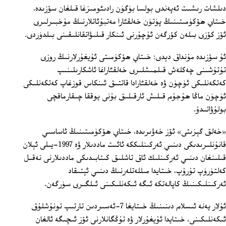
دىلشات رىشىت ئەپەندى بولسا بۈگۈن رادىئومىزغا قىلغان سۆزىدە،
خىتاي ھۆكۈمىتىنىڭ پۈتۈن خەلقئارا مەتبۇئاتلارنىڭ مۇخبىرلىرى
ئۆز كۆزى بىلەن كۆرگەن ئۇچۇرنى ئىنكار قىلىۋاتقانلىقىنى بىلدۈردى.
ئۇ سۆزىدە مۇنداق دېدى: خىتاي ھۆكۈمىتى ئۇيغۇرلارنىڭ روزى
تۇتۇشىنى چەكلەش قىلمىشلىرى خەلقئاراغا ئاشكارىلىنىپ
كەتكەنلىكى ئۈچۈن ۋە خەلقئارادا قاتتىق ئىنكاس قوزغاپ كەتكەنلىكى
ئۈچۈن ماڭا ھۇجۇم قىلىش ئارقىلىق بۇنى يوققا چىقارماقچى
بولۇۋاتىدۇ.
«خەلق گېزىتى» ئۆز خەۋىرىدە، خىتاي ھۆكۈمىتىنىڭ ئاساسىي
قانۇنلىرىدىكى دىنىي ئەركىنلىككە ئائىت ماددىلار ۋە 1997-يىلى ئېلان
قىلىنغان دىنىي ئەركىنلىك ئاق تاشلىق كىتابىدىكى ماددىلارنى نەقىل
كەلتۈرۈپ تۇرۇپ، خىتايدا مىللەتلەرنىڭ دىنىي ئېتىقاد
ئەركىنلىكىنىڭ كاپالەتكە ئىگە ئىكەنلىكىنى ئىلگىرى سۈرگەن.
ئۇلار يەنە ئىسلام دىنىنىڭ خىتايغا 7-ئەسىردىن تارتىپ تونۇشلۇق
ئىكەنلىكىنى، خىتايدا ئۇيغۇرلار ۋە تۇڭگانلارنى ئۆز ئىچىگە ئالغان