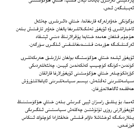
پارلامېنتى ئەزالىرى بايانات ئېلان قىلىپ، خىتاي ھۆكۈمىتىنى
ئەيىبلىگەن ئىدى.
بۈگۈنكى خەۋەرلەرگە قارىغاندا، خىتاي دائىرىلىرى چەتئەل
ئاخباراتلىرى ۋە ئۇيغۇر تەشكىلاتلىرىغا يالغان خەۋەر تارقىتىش بىلەن
ھۇجۇم قىلغان ھەمدە خىتايدا پۇقرالارنىڭ دىنىي ئېتىقاد
ئەركىنلىكىگە ھۆرمەت قىلىنىدىغانلىقىنى ئىلگىرى سۈرگەن.
ئۇيغۇر ئېلىدە خىتاي ھۆكۈمىتىگە بولغان نارازىلىق ھەرىكەتلىرى
كۈندىن-كۈنگە كۈچىيىپ كەتكەندىن كېيىن، چەتئەللەردىكى
كۆزەتكۈچىلەر خىتاي ھۆكۈمىتىنى ئۇيغۇرلارغا قاراتقان
سىياسەتلىرىنى تەڭشەش، بېسىم سىياسەتلىرىنى ئاياغلاشتۇرۇش
ھەققىدە ئاگاھلاندۇرغان.
ئەمما، بۇ يىللىق رامىزان ئېيى كىرىشى بىلەن خىتاي ھۆكۈمىتىنىڭ
ئۇيغۇرلارنى روزى تۇتۇشتىن چەكلەش سىياسىتىنى ئىلگىرىكى
يىللاردىكىگە ئوخشاشلا داۋام قىلىشى خەلقئارادا كۈچلۈك ئىنكاس
قوزغىدى.