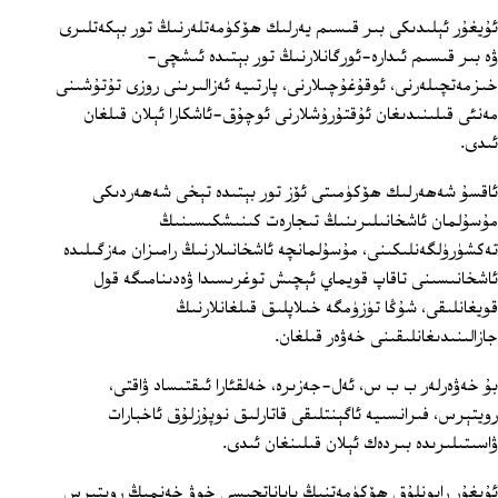
ئۇيغۇر ئېلىدىكى بىر قىسىم يەرلىك ھۆكۈمەتلەرنىڭ تور بېكەتلىرى
ۋە بىر قىسىم ئىدارە-ئورگانلارنىڭ تور بېتىدە ئىشچى-
خىزمەتچىلەرنى، ئوقۇغۇچىلارنى، پارتىيە ئەزالىرىنى روزى تۇتۇشىنى
مەنئى قىلىنىدىغان ئۇقتۇرۇشلارنى ئوچۇق-ئاشكارا ئېلان قىلغان
ئىدى.
ئاقسۇ شەھەرلىك ھۆكۈمىتى ئۆز تور بېتىدە تېخى شەھەردىكى
مۇسۇلمان ئاشخانىلىرىنىڭ تىجارەت كىنىشكىسىنىڭ
تەكشۈرۈلگەنلىكىنى، مۇسۇلمانچە ئاشخانىلارنىڭ رامىزان مەزگىلىدە
ئاشخانىسىنى تاقاپ قويماي ئېچىش توغرىسىدا ۋەدىنامىگە قول
قويغانلىقى، شۇڭا تۈزۈمگە خىلاپلىق قىلغانلارنىڭ
جازالىنىدىغانلىقىنى خەۋەر قىلغان.
بۇ خەۋەرلەر ب ب س، ئەل-جەزىرە، خەلقئارا ئىقتىساد ۋاقتى،
رويتېرس، فىرانسىيە ئاگېنتلىقى قاتارلىق نوپۇزلۇق ئاخبارات
ۋاسىتىلىرىدە بىردەك ئېلان قىلىنغان ئىدى.
ئۇيغۇر رايونلۇق ھۆكۈمەتنىڭ باياناتچىسى خوۋ خەنمىڭ رويتېرس