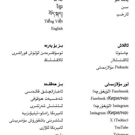
يەتتە سۇ
ລາວ
سىن
ខ្មែរ
ئارخىپ
བོད་སྐད།
Tiếng Việt
English
ئاڭلاش
بىز بۇ يەردە
 window
چاستوتا
توسۇقلىرىدىن ئۆتۈش قوراللىرى
ئاڭلىتىشلار
ئالاقىلىشىڭ
Podcasts مۇلازىمىتى
تور مۇلازىمىتى
بىز ھەققىدە
Opens in new window
Faceboook (ئۇيغۇرچە)
ئاخباراتچىلىق قائىدىسى
Opens in new window
Facebook (Кирилчә)
شەخسىيەت ھوقۇقى
Opens in new window
Instagram (ئۇيغۇرچە)
ئىشلىتىش شەرتلىرى
Opens in new window
Instagram (Кирилчә)
ئامېرىكا رادىئو-تېلېۋىزىيە
window
Opens in new window
X (Twitter)
ئىشلىرىنى باشقۇرۇش مۇدىرىيىتى
Opens in new window
Opens in new window
YouTube
ئامېرىكا ئاۋازى
Opens in new window