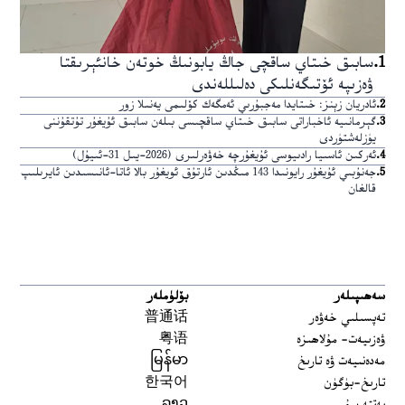
1
.
سابىق خىتاي ساقچى جاڭ يابونىڭ خوتەن خانئېرىقتا
ۋەزىپە ئۆتىگەنلىكى دەلىللەندى
2
.
ئادريان زېنز: خىتايدا مەجبۇرىي ئەمگەك كۆلىمى يەنىلا زور
3
.
گېرمانىيە ئاخباراتى سابىق خىتاي ساقچىسى بىلەن سابىق ئۇيغۇر تۇتقۇننى
يۈزلەشتۈردى
4
.
ئەركىن ئاسىيا رادىيوسى ئۇيغۇرچە خەۋەرلىرى (2026-يىل 31-ئىيۇل)
5
.
جەنۇبىي ئۇيغۇر رايونىدا 143 مىڭدىن ئارتۇق ئويغۇر بالا ئاتا-ئانىسىدىن ئايرىلىپ
قالغان
سەھىپىلەر
بۆلۈملەر
تەپسىلىي خەۋەر
普通话
ۋەزىيەت- مۇلاھىزە
粤语
مەدەنىيەت ۋە تارىخ
မြန်မာ
تارىخ-بۈگۈن
한국어