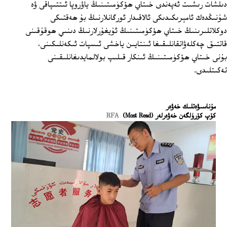
دىلشات رىشىت ئەپەندى خىتاي ھۆكۈمىتىنىڭ ياۋروپا ئىتتىپاقى ۋە
شۇنىڭدەك ئامېرىكىدىكى ئالاقىدار ئورگانلارنىڭ بۇ ھەقتىكى
دوكلاتلىرىنىڭ خىتاي ھۆكۈمىتىنىڭ ئۇيغۇرلارنىڭ دىنىي ھوقۇقىنى
قاتتىق چەكلەۋاتقانلىقىغا ئىنتايىن ياخشى ئىسپات ئىكەنلىكىنى،
بۇنى خىتاي ھۆكۈمىتىنىڭ ئىنكار قىلىپ بولالمايدىغانلىقىنى
تەكىتلىدى.
ﻣﯘﻧﺎﺳﯩﯟﻩﺗﻠﯩﻚ ﺧﻪﯞﻩﺭ
كۆپ كۆرۈلگەن خەۋەرلەر (Most Read)
RFA