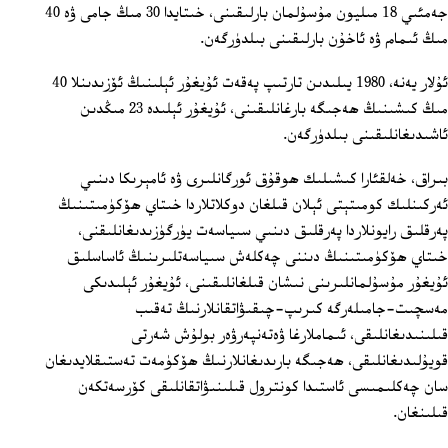
جەمئىي 18 مىليون مۇسۇلمان بارلىقىنى، خىتايدا 30 مىڭ جامى ۋە 40
مىڭ ئىمام ۋە ئاخۇن بارلىقىنى بىلدۈرگەن.
ئۇلار يەنە، 1980 يىلىدىن تارتىپ پەقەت ئۇيغۇر ئېلىنىڭ ئۆزىدىنلا 40
مىڭ كىشىنىڭ ھەجىگە بارغانلىقىنى، ئۇيغۇر ئېلىدە 23 مىڭدىن
ئاشىدىغانلىقىنى بىلدۈرگەن.
بىراق، خەلقئارا كىشىلىك ھوقۇق ئورگانلىرى ۋە ئامېرىكا دىنىي
ئەركىنلىك كومىتېتى ئېلان قىلغان دوكلاتلاردا خىتاي ھۆكۈمىتىنىڭ
پەرقلىق رايونلاردا پەرقلىق دىنىي سىياسەت يۈرگۈزىدىغانلىقنى،
خىتاي ھۆكۈمىتىنىڭ دىننى چەكلەش سىياسەتلىرىنىڭ ئاساسلىق
ئۇيغۇر مۇسۇلمانلىرىنى نىشان قىلغانلىقىنى، ئۇيغۇر ئېلىدىكى
مەسچىت-جامىلەرگە كىرىپ-چىقىۋاتقانلارنىڭ تەقىب
قىلىنىدىغانلىقى، ئىماملارغا ۋەتەنپەرۋەر بولۇش شەرتى
قويۇلىدىغانلىقى، ھەجىگە بارىدىغانلارنىڭ ھۆكۈمەت تەستىقلايدىغان
سان چەكلىمىسى ئاستىدا كونترول قىلىنىۋاتقانلىقى كۆرسەتكەن
قىلىنغان.