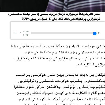
خىتاي دائىرىلىرىنىڭ ئۇيغۇرلارغا قاراتقان تۈرلۈك بېسىمى ۋە دىنىي ئېتىقاد چەكلىمىلىرى
ئۇيغۇرلارنى چۈشكۈنلەشتۈرمەكتە. 2009-يىلى 17-ئىيۇل، ئۈرۈمچى.
(AFP)
/
0:00
0:00
خىتاي ھۆكۈمىتىنىڭ رامىزان مەزگىلىدە بىر قاتار سىياسەتلەرنى يولغا
قويۇپ، ئۇيغۇرلارنى روزى تۇتۇشتىن چەكلىگەنلىكى خەۋەر
قىلىنغاندىن كېيىن، خىتاي ھۆكۈمىتى بۇ ھەقتە ئىنكاس قايتۇرۇپ،
بۇلارنى ئىنكار قىلدى.
ئۆتكەن بىر نەچچە ھەپتىدىن بۇيان خىتاي ھۆكۈمىتى بىر قىسىم
بەلگىلىمىلەرنى چىقىرىپ ھۆكۈمەت خادىملىرى ۋە ئوقۇتقۇچى-
ئوقۇغۇچىلارنىڭ روزا تۇتۇشىنى چەكلىگەن. مەزكۇر خەۋەر خەلقئارا
مەتبۇئاتلاردا ئاشكارىلانغاندىن كېيىن، كۈچلۈك ئىنكاس قوزغىغان.
ئامېرىكا دۆلەت مەجلىسى دىنىي ئەركىنلىك كومىتېتى ۋە ياۋروپا