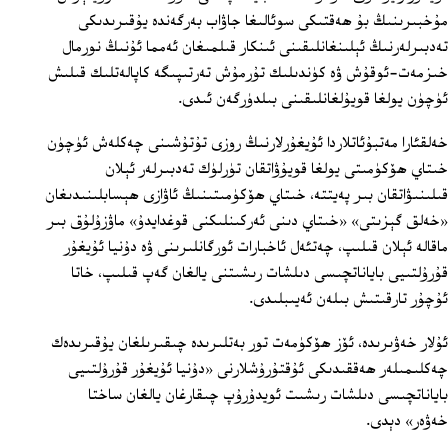
مۇخبىرىنىڭ بۇ ھەقتىكى سوئالىغا جاۋاب بەرگەندە يۇقىرىدىكى
تەدبىرلەرنىڭ ئېلىنغانلىقىنى ئىنكار قىلمىغان ئەمما ئۇنىڭ نورمال
خىزمەت-ئوقۇش ۋە كۈندىلىك تۇرمۇش تەرتىپىگە كاپالەتلىك قىلىش
ئۈچۈن يولغا قويۇلغانلىقىنى بىلدۈرگەن ئىدى.
خەلقئارا مەتبۇئاتلاردا ئۇيغۇرلارنىڭ روزى تۇتۇشىنى چەكلەش ئۈچۈن
خىتاي ھۆكۈمىتى يولغا قويۇۋاتقان تۈرلۈك تەدبىرلەر ئېلان
قىلىنىۋاتقان بىر پەيتتە، خىتاي ھۆكۈمىتىنىڭ ئاۋازى ھېسابلىنىدىغان
«خەلق گېزىتى» «خىتاي دىنى ئەركىنلىكنى قوغدايدۇ» ماۋزۇلۇق بىر
ماقالە ئېلان قىلىپ، چەتئەل ئاخبارات ئورگانلىرىنى ۋە دۇنيا ئۇيغۇر
قۇرۇلتىيى باياناتچىسى دىلشات رىشىتنى يالغان گەپ قىلىپ، خاتا
ئۇچۇر تارقىتىش بىلەن ئەيىبلىدى.
ئۇلار خەۋىرىدە، ئۆز ھۆكۈمەت تور بەتلىرىدە چىقىرىلغان يۇقىرىدەك
چەكلىمىلەر ھەققىدىكى ئۇقتۇرۇشلارنى «دۇنيا ئۇيغۇر قۇرۇلتىيى
باياناتچىسى دىلشات رىشىت ئويدۇرۇپ چىقارغان يالغان ساختا
خەۋەر» دېدى.