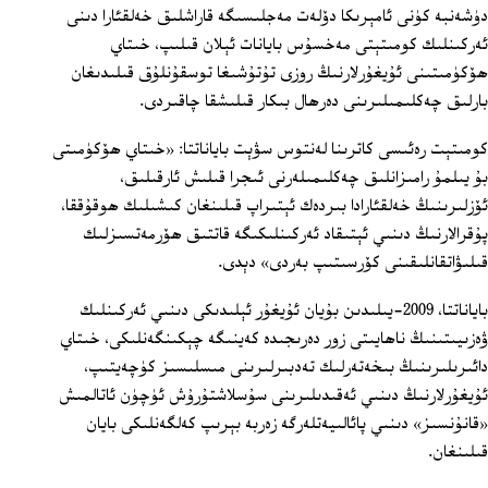
دۈشەنبە كۈنى ئامېرىكا دۆلەت مەجلىسىگە قاراشلىق خەلقئارا دىنى
ئەركىنلىك كومىتېتى مەخسۇس بايانات ئېلان قىلىپ، خىتاي
ھۆكۈمىتىنى ئۇيغۇرلارنىڭ روزى تۇتۇشىغا توسقۇنلۇق قىلىدىغان
بارلىق چەكلىمىلىرىنى دەرھال بىكار قىلىشقا چاقىردى.
كومىتېت رەئىسى كاترىنا لەنتوس سۋېت باياناتتا: «خىتاي ھۆكۈمىتى
بۇ يىلمۇ رامىزانلىق چەكلىمىلەرنى ئىجرا قىلىش ئارقىلىق،
ئۆزلىرىنىڭ خەلقئارادا بىردەك ئېتىراپ قىلىنغان كىشىلىك ھوقۇققا،
پۇقرالارنىڭ دىنىي ئېتىقاد ئەركىنلىكىگە قاتتىق ھۆرمەتسىزلىك
قىلىۋاتقانلىقىنى كۆرسىتىپ بەردى» دېدى.
باياناتتا، 2009-يىلىدىن بۇيان ئۇيغۇر ئېلىدىكى دىنىي ئەركىنلىك
ۋەزىيىتىنىڭ ناھايىتى زور دەرىجىدە كەينىگە چېكىنگەنلىكى، خىتاي
دائىرىلىرىنىڭ بىخەتەرلىك تەدبىرلىرىنى مىسلىسىز كۈچەيتىپ،
ئۇيغۇرلارنىڭ دىنىي ئەقىدىلىرىنى سۇسلاشتۇرۇش ئۈچۈن ئاتالمىش
«قانۇنسىز» دىنىي پائالىيەتلەرگە زەربە بېرىپ كەلگەنلىكى بايان
قىلىنغان.