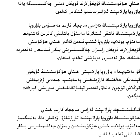
خىتاي ھۆكۈمىتىنىڭ ئۇيغۇرلارغا قويغان دىنىي چەكلىمىسىگە يەنە
ياۋروپا پارلامېنت ئەزالىرىدىنمۇ ئىنكاس كەلدى.
ياۋروپا پارلامېنتىنىڭ ئەزاسى ساججاد كارىم مەخسۇس ياۋروپا
پارلامېنتىنىڭ تاشقى ئىشلارغا مەسئۇل باشلىقى كاترىن ئەشتونغا
مەكتۇپ يوللاپ، ياۋروپا ئىتتىپاقىدىن ئەگەر خىتاي ھۆكۈمىتى
ئۇيغۇرلارغا قويغان رامىزان چەكلىمىلىرىنى بىكار قىلمىغان تەقدىردە
خىتايغا جازا تەدبىرى قويۇشنى تەلەپ قىلغان.
ئۇ مەكتۇپىدا « ياۋروپا پارلامېنتى خىتاي ھۆكۈمىتىنىڭ ئۇيغۇر
ئېلىدىكى خەلقنىڭ نارازىلىقىنى پەسەيتىپ، جىددىي ۋەزىيەتنى
ئوڭلاش ئۈچۈن قانداق تەدبىر ئېلىۋاتقانلىقىنى سورىشى كېرەك»
دېگەن.
ئىگىلىنىشىچە، پارلامېنت ئەزاسى ساججاد كارىم خىتاي
ھۆكۈمىتىنىڭ ياۋروپا پارلامېنتىدا تۇرۇشلۇق ۋەكىلى ياڭ يەنيىگىمۇ
مەكتۇپ يوللاپ، خىتاي ھۆكۈمىتىدىن رامىزان چەكلىمىلىرىنى بىكار
قىلىشنى تەلەپ قىلغان.