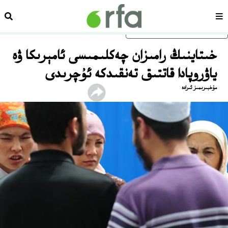
سەھىپە
ئىزد
ئاساسلىق مەزمۇنغا ئاتلاڭ
خىتاينىڭ رامىزان چەكلىمىسى ئامېرىكا ۋە
ياۋروپادا قاتتىق تەنقىدكە ئۇچرىدى
مۇخبىرىمىز ئىرادە