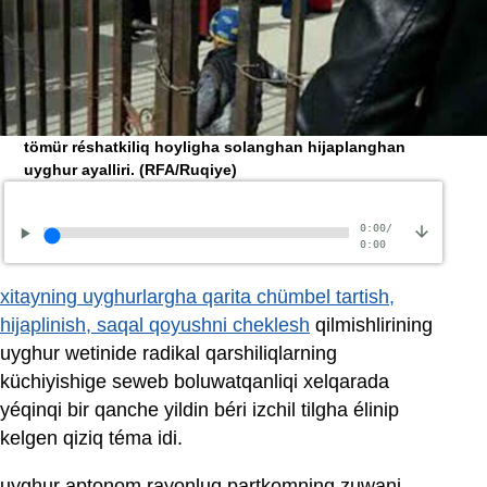
tömür réshatkiliq hoyligha solanghan hijaplanghan
uyghur ayalliri.
(RFA/Ruqiye)
0:00
/
0:00
xitayning uyghurlargha qarita chümbel tartish,
hijaplinish, saqal qoyushni cheklesh
qilmishlirining
uyghur wetinide radikal qarshiliqlarning
küchiyishige seweb boluwatqanliqi xelqarada
yéqinqi bir qanche yildin béri izchil tilgha élinip
kelgen qiziq téma idi.
uyghur aptonom rayonluq partkomning zuwani