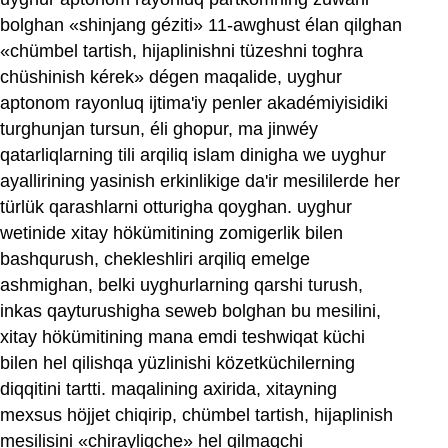
bolghan «shinjang géziti» 11-awghust élan qilghan
«chümbel tartish, hijaplinishni tüzeshni toghra
chüshinish kérek» dégen maqalide, uyghur
aptonom rayonluq ijtima'iy penler akadémiyisidiki
turghunjan tursun, éli ghopur, ma jinwéy
qatarliqlarning tili arqiliq islam dinigha we uyghur
ayallirining yasinish erkinlikige da'ir mesililerde her
türlük qarashlarni otturigha qoyghan. uyghur
wetinide xitay hökümitining zomigerlik bilen
bashqurush, chekleshliri arqiliq emelge
ashmighan, belki uyghurlarning qarshi turush,
inkas qayturushigha seweb bolghan bu mesilini,
xitay hökümitining mana emdi teshwiqat küchi
bilen hel qilishqa yüzlinishi közetküchilerning
diqqitini tartti. maqalining axirida, xitayning
mexsus höjjet chiqirip, chümbel tartish, hijaplinish
mesilisini «chirayliqche» hel qilmaqchi