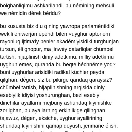
bolghanliqimu ashkarilandi. bu némining mehsuli
we némidin dérek béridu?
bu xususta biz d u q ning yawropa parlaméntidiki
wekili eniwerjan ependi bilen «uyghur aptonom
rayonluq ijtima'iy penler akadémiyisidiki turghunjan
tursun, éli ghopur, ma jinwéy qatarliqlar chümbel
tartish, hijaplinish diniy adetkimu, milliy adetkimu
uyghun emes, quranda bu heqte héchnéme yoq?
buni uyghurlar arisidiki radikal küchler peyda
qilghan, dégen. siz bu pikirge qandaq qaraysiz?
chümbel tartish, hijaplinishning arqisida diniy
esebiylik idiyisi yoshurunghan, bezi esebiy
dinchilar ayallarni mejburiy ashundaq kiyinishke
zorlighan, bu ayallarning erkinlikige qilinghan
tajawuz, dégen, eksiche, uyghur ayallirining
shundaq kiyinishini qamap qoyush, jerimane élish,