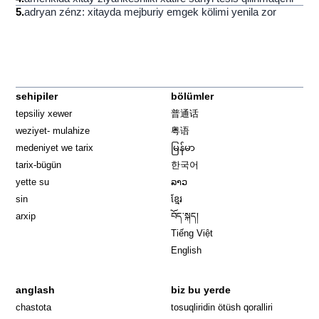
5
.
adryan zénz: xitayda mejburiy emgek kölimi yenila zor
sehipiler
bölümler
tepsiliy xewer
普通话
weziyet- mulahize
粤语
medeniyet we tarix
မြန်မာ
tarix-bügün
한국어
yette su
ລາວ
sin
ខ្មែរ
arxip
བོད་སྐད།
Tiếng Việt
English
anglash
biz bu yerde
Opens in 
chastota
tosuqliridin ötüsh qoralliri