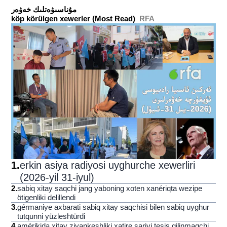
ﻣﯘﻧﺎﺳﯩﯟﻩﺗﻠﯩﻚ ﺧﻪﯞﻩﺭ
köp körülgen xewerler (Most Read)
RFA
1
.
erkin asiya radiyosi uyghurche xewerliri
(2026-yil 31-iyul)
2
.
sabiq xitay saqchi jang yaboning xoten xanériqta wezipe
ötigenliki delillendi
3
.
gérmaniye axbarati sabiq xitay saqchisi bilen sabiq uyghur
tutqunni yüzleshtürdi
4
.
amérikida xitay ziyankeshliki xatire sariyi tesis qilinmaqchi