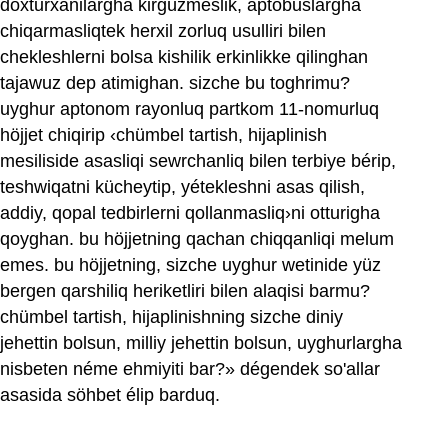
doxturxanilargha kirgüzmeslik, aptobuslargha
chiqarmasliqtek herxil zorluq usulliri bilen
chekleshlerni bolsa kishilik erkinlikke qilinghan
tajawuz dep atimighan. sizche bu toghrimu?
uyghur aptonom rayonluq partkom 11-nomurluq
höjjet chiqirip ‹chümbel tartish, hijaplinish
mesiliside asasliqi sewrchanliq bilen terbiye bérip,
teshwiqatni kücheytip, yétekleshni asas qilish,
addiy, qopal tedbirlerni qollanmasliq›ni otturigha
qoyghan. bu höjjetning qachan chiqqanliqi melum
emes. bu höjjetning, sizche uyghur wetinide yüz
bergen qarshiliq heriketliri bilen alaqisi barmu?
chümbel tartish, hijaplinishning sizche diniy
jehettin bolsun, milliy jehettin bolsun, uyghurlargha
nisbeten néme ehmiyiti bar?» dégendek so'allar
asasida söhbet élip barduq.