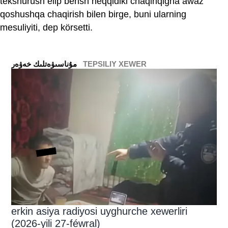
tekshürüsh élip bérish heqqidiki chaqiriqigha awaz
qoshushqa chaqirish bilen birge, buni ularning
mesuliyiti, dep körsetti.
TEPSILIY XEWER
ﻣﯘﻧﺎﺳﯩﯟﻩﺗﻠﯩﻚ ﺧﻪﯞﻩﺭ
erkin asiya radiyosi uyghurche xewerliri
(2026-yili 27-féwral)