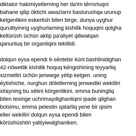
diktator hakimiyetlerning her da'im térrorluqni
bahane qilip öktichi awazlarni basturushqa urunup
kelgenlikini eskertish bilen birge, dunya uyghur
qurultiyining uyghurlarning kishilik hoquqini qolgha
keltürüsh üchün aktip pa'aliyet qiliwatqan
qanunluq bir organliqini tekitlidi.
dolqun eysa ependi 9-séntebir küni bashlinidighan
42-nöwetlik kishilik hoquq kéngishining teyyarliq
xizmetliri üchün jenwege yétip kelgen. uning
éytishiche, nurghun döletlerning jenwediki wekilliri
xitayning bu xétini körgenlikini, emma buningliq
bilen tesirige uchrimaydighanliqini ipade qilghan
bolsimu, emma pelestin qatarliq yene bir qisim
eller wekilliri dolqun eysa ependi bilen
körüshüshtin yaltiyiwalghaniken.