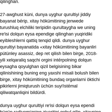
qilinghan.
27-awghust küni, dunya uyghur qurultiyi jiddiy
bayanat bérip, xitay hökümitining jenwede
turushluq elchiliki teripidin qurultaygha we uning
re'isi dolqun eysa ependige qilinghan yuqiridiki
eyibleshlerni qattiq tenqid qildi. dunya uyghur
qurultiyi bayanatida «xitay hökümitining bayanliri
pütünley asassiz, dep ret qilish bilen birge, 2018-
yili xelqaraliq saqchi orgini intérpolning dolqun
eysagha qoyulghan qizil belgisining bikar
qilinishining buning eng yaxshi misali bolush bilen
birge, xitay hökümitining bundaq organlarni öktichi
pikirlerni jimiqturush üchün suyi'istémal
qiliwatqanliqini bildürdi.
dunya uyghur qurultiyi re'isi dolqun eysa ependi
bügün radiyomizning ziyaritini qobul qilip, xitayning