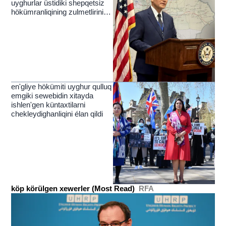
uyghurlar üstidiki shepqetsiz
hökümranliqining zulmetlirini
yérip ötküchi nur
en'gliye hökümiti uyghur qulluq
emgiki sewebidin xitayda
ishlen'gen küntaxtilarni
chekleydighanliqini élan qildi
köp körülgen xewerler (Most Read)
RFA