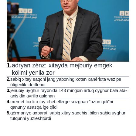
1
.
adryan zénz: xitayda mejburiy emgek
kölimi yenila zor
2
.
sabiq xitay saqchi jang yaboning xoten xanériqta wezipe
ötigenliki delillendi
3
.
jenubiy uyghur rayonida 143 mingdin artuq oyghur bala ata-
anisidin ayrilip qalghan
4
.
memet toxti: xitay chet ellerge sozghan ”uzun qoli“ni
qanuniy asasqa ige qildi
5
.
gérmaniye axbarati sabiq xitay saqchisi bilen sabiq uyghur
tutqunni yüzleshtürdi