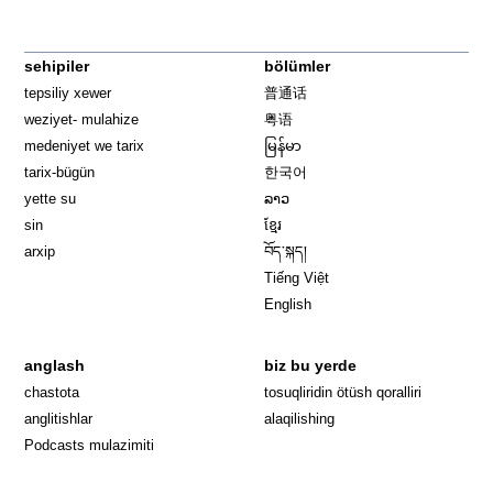
sehipiler
bölümler
tepsiliy xewer
普通话
weziyet- mulahize
粤语
medeniyet we tarix
မြန်မာ
tarix-bügün
한국어
yette su
ລາວ
sin
ខ្មែរ
arxip
བོད་སྐད།
Tiếng Việt
English
anglash
biz bu yerde
Opens in 
chastota
tosuqliridin ötüsh qoralliri
anglitishlar
alaqilishing
Podcasts mulazimiti