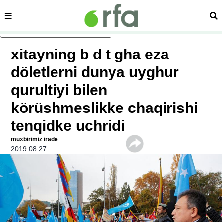
sehipe
izd
asasliq mezmungha atlang
xitayning b d t gha eza
döletlerni dunya uyghur
qurultiyi bilen
körüshmeslikke chaqirishi
tenqidke uchridi
muxbirimiz irade
2019.08.27