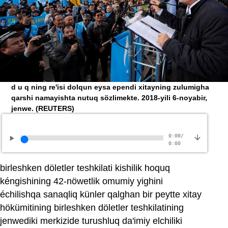
d u q ning re'isi dolqun eysa ependi xitayning zulumigha
qarshi namayishta nutuq sözlimekte. 2018-yili 6-noyabir,
jenwe.
(REUTERS)
0:00
/
0:00
birleshken döletler teshkilati kishilik hoquq
kéngishining 42-nöwetlik omumiy yighini
échilishqa sanaqliq künler qalghan bir peytte xitay
hökümitining birleshken döletler teshkilatining
jenwediki merkizide turushluq da'imiy elchiliki