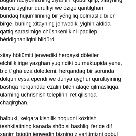
dunya uyghur qurultiyi we özige qaritilghan
bundaq hujumlirining bir yéngiliq bolmasliq bilen
birge, buning xitayning jenwediki yighin aldida
qattiq sarasimige chüshkenlikini ipadilep
béridighanliqini bildürdi.
xitay hökümiti jenwediki herqaysi döletler
elchiliklirige yazghan yuqiridiki bu mektupida yene,
b d t' gha eza döletlerni, herqandaq bir sorunda
dolqun eysa ependi we dunya uyghur qurultiyining
bashqa herqandaq ezaliri bilen alaqe qilmasliqqa,
ularning uchrishish teleplirini ret qilishqa
chaqirghan.
halbuki, xelqara kishilik hoquqni közitish
teshkilatining kanada shöbisi bashliqi feride dif
xanim bügün jenwedin bizning ziyaritimizni qobul