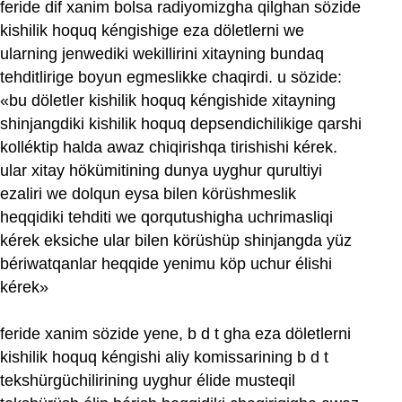
feride dif xanim bolsa radiyomizgha qilghan sözide
kishilik hoquq kéngishige eza döletlerni we
ularning jenwediki wekillirini xitayning bundaq
tehditlirige boyun egmeslikke chaqirdi. u sözide:
«bu döletler kishilik hoquq kéngishide xitayning
shinjangdiki kishilik hoquq depsendichilikige qarshi
kolléktip halda awaz chiqirishqa tirishishi kérek.
ular xitay hökümitining dunya uyghur qurultiyi
ezaliri we dolqun eysa bilen körüshmeslik
heqqidiki tehditi we qorqutushigha uchrimasliqi
kérek eksiche ular bilen körüshüp shinjangda yüz
bériwatqanlar heqqide yenimu köp uchur élishi
kérek»
feride xanim sözide yene, b d t gha eza döletlerni
kishilik hoquq kéngishi aliy komissarining b d t
tekshürgüchilirining uyghur élide musteqil