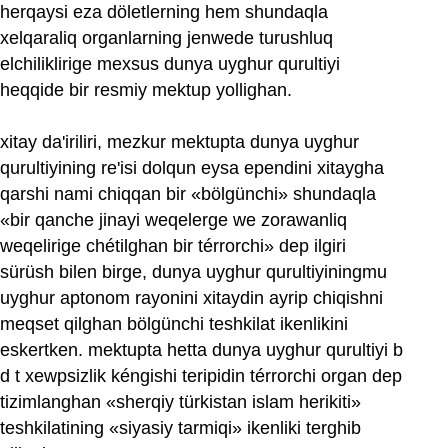
herqaysi eza döletlerning hem shundaqla
xelqaraliq organlarning jenwede turushluq
elchiliklirige mexsus dunya uyghur qurultiyi
heqqide bir resmiy mektup yollighan.
xitay da'iriliri, mezkur mektupta dunya uyghur
qurultiyining re'isi dolqun eysa ependini xitaygha
qarshi nami chiqqan bir «bölgünchi» shundaqla
«bir qanche jinayi weqelerge we zorawanliq
weqelirige chétilghan bir térrorchi» dep ilgiri
sürüsh bilen birge, dunya uyghur qurultiyiningmu
uyghur aptonom rayonini xitaydin ayrip chiqishni
meqset qilghan bölgünchi teshkilat ikenlikini
eskertken. mektupta hetta dunya uyghur qurultiyi b
d t xewpsizlik kéngishi teripidin térrorchi organ dep
tizimlanghan «sherqiy türkistan islam herikiti»
teshkilatining «siyasiy tarmiqi» ikenliki terghib