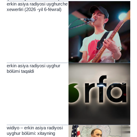
erkin asiya radiyosi uyghurche
xewerliri (2026 -yil 6-féwral)
erkin asiya radiyosi uyghur
bölümi taqaldi
widiyo – erkin asiya radiyosi
uyghur bölümi: xitayning