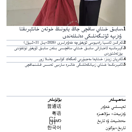
1
.
سابىق خىتاي ساقچى جاڭ يابونىڭ خوتەن خانئېرىقتا
ۋەزىپە ئۆتىگەنلىكى دەلىللەندى
2
.
ئەركىن ئاسىيا رادىيوسى ئۇيغۇرچە خەۋەرلىرى (2026-يىل 31-ئىيۇل)
3
.
گېرمانىيە ئاخباراتى سابىق خىتاي ساقچىسى بىلەن سابىق ئۇيغۇر تۇتقۇننى
يۈزلەشتۈردى
4
.
ئادريان زېنز: خىتايدا مەجبۇرىي ئەمگەك كۆلىمى يەنىلا زور
5
.
ئامېرىكىدا خىتاي زىيانكەشلىكى خاتىرە سارىيى تەسىس قىلىنماقچى
سەھىپىلەر
بۆلۈملەر
تەپسىلىي خەۋەر
普通话
ۋەزىيەت- مۇلاھىزە
粤语
مەدەنىيەت ۋە تارىخ
မြန်မာ
تارىخ-بۈگۈن
한국어