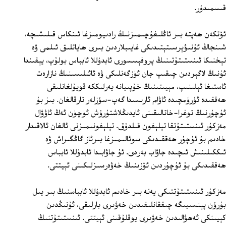
قىسمىدۇر.
ئۆتكەن ھەپتە بىر ئاڭلىغۇچىمىزنىڭ رادىيومىزغا ئىنكاس قىلىشىچە،
شىنجاڭ ئۇنىۋېرسىتېتىدىكى غايىبلاردىن بىرى ھاياتلىق ئىلمى ۋە
تېخنىكا ئىنستىتۇتىنىڭ پروفېسسورى ئابدۇللا ئابباس بولۇپ، يېقىندا
ئۇنىڭ لاگېردىن چىقىپ جان ئۈزگەنلىكى ۋە ئائىلىسىنىڭ نازارەت
ئاستىغا ئېلىنىپ، مېيىتىنىڭ خۇپىيانە يەرلىككە قويۇلغانلىقى
ھەققىدە ئۈرۈمچىدە ئاۋام ئارىسىدا گەپ-سۆزلەر تارقالغان. بىز بۇ
ئۇچۇرنىڭ توغرا-خاتالىقىنى ئايدىڭلاشتۇرۇش ئۈچۈن ئەڭ ئاۋۋال
مەزكۇر ئىنستىتۇتقا تېلېفون قىلدۇق. تېلېفونىمىزنى ئالغان ئالاقىدار
خادىم بۇ ئۇچۇر ھەققىدىكى سوئالىمىزغا بىرئاز گاڭگىراش ۋە
ئىككىلىنىش ئىچىدە جاۋاب بەردى. ئۇ جاۋابىدا ئابدۇللا ئابباس
ھەققىدىكى بۇ ئۇچۇردىن ئۆزىنىڭ خەۋەرسىزلىكىنى ئېيتتى.
مەزكۇر ئىنستىتۇتتىكى يەنە بىر خادىم ئابدۇللا ئابباسنىڭ بىر يىل
بۇرۇن پېنسىيىگە چىققانلىقىدىن خەۋىرى بارلىقى، ئۇنىڭدىن
كېيىنكى ئەھۋالىدىن خەۋىرى يوقلۇقىنى ئېيتتى. ئىنستىتۇتنىڭ