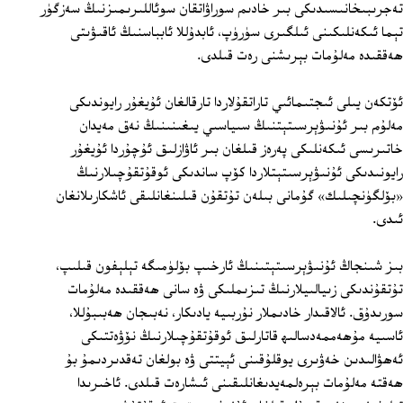
تەجرىبىخانىسىدىكى بىر خادىم سوراۋاتقان سوئاللىرىمىزنىڭ سەزگۈر
تېما ئىكەنلىكىنى ئىلگىرى سۈرۈپ، ئابدۇللا ئابباسنىڭ ئاقىۋىتى
ھەققىدە مەلۇمات بېرىشنى رەت قىلدى.
ئۆتكەن يىلى ئىجتىمائىي تاراتقۇلاردا تارقالغان ئۇيغۇر رايوندىكى
مەلۇم بىر ئۇنىۋېرسىتېتنىڭ سىياسىي يىغىنىنىڭ نەق مەيدان
خاتىرىسى ئىكەنلىكى پەرەز قىلغان بىر ئاۋازلىق ئۇچۇردا ئۇيغۇر
رايونىدىكى ئۇنىۋېرسىتېتلاردا كۆپ ساندىكى ئوقۇتقۇچىلارنىڭ
«بۆلگۈنچىلىك» گۇمانى بىلەن تۇتقۇن قىلىنغانلىقى ئاشكارىلانغان
ئىدى.
بىز شىنجاڭ ئۇنىۋېرسىتېتىنىڭ ئارخىپ بۆلۈمىگە تېلېفون قىلىپ،
تۇتقۇندىكى زىيالىيلارنىڭ تىزىملىكى ۋە سانى ھەققىدە مەلۇمات
سورىدۇق. ئالاقىدار خادىملار نۇربىيە يادىكار، نەبىجان ھەبىبۇللا،
ئاسىيە مۇھەممەدسالىھ قاتارلىق ئوقۇتقۇچىلارنىڭ نۆۋەتتىكى
ئەھۋالىدىن خەۋىرى يوقلۇقىنى ئېيتتى ۋە بولغان تەقدىردىمۇ بۇ
ھەقتە مەلۇمات بېرەلمەيدىغانلىقىنى ئىشارەت قىلدى. ئاخىرىدا