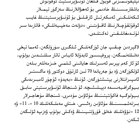
تېلېفونىمىزنى قوبۇل قىلغان ئۇنىۋېرسىتېت ئوقۇتۇش
باشقارمىسىنىڭ خادىمى بۇ ئەھۋاللارنىڭ سەزگۈر تېمىلار
ئىكەنلىكىنى ئەسكەرتىش ئارقىلىق بۇ ئۇنىۋېرسىتېتنىڭ غايىب
ئوقۇتقۇچىلارنىڭ ئاقىۋىتىنى «دۆلەت مەخپىيەتلىكى» قاتارىدا سىر
تۇتىدىغانلىقىنى تەكىتلىدى.
لاگېردىن چىقىپ جان ئۈزگەنلىكى ئىلگىرى سۈرۈلگەن، ئەمما تېخى
دەلىللەنمىگەن، پروفېسسور ئابدۇللا ئابباس تاتار مىللىتىدىن بولۇپ،
ئۇ ئاز كەم يېرىم ئەسىرلىك ھاياتىنى ئىلمىي خىزمەتلەر بىلەن
ئۆتكۈزگەن ۋە بۇ جەرياندا 70 تىن ئارتۇق دوكتور ۋە ماگىستىر
ئاسپىرانتلارنى يېتىشتۈرگەن. ئۇنىڭ «بەيدۇ» ئۇچۇر ئامبىرىدىكى
بىيوگرافىيەىسىدە دېيىلىشىچە، ئۇ شىنجاڭ ئۇنىۋېرسىتېتى سابىق
بىيولوگىيە فاكۇلتېتىنىڭ مۇئاۋىن مۇدىرى، شىنجاڭ مۇھاجىرلار
بىرلەشمىسىنىڭ مۇئاۋىن رەئىسى، خىتاي مەملىكەتلىك 10 ‏-، 11‏- ۋە
12 ‏-نۆۋەتلىك خەلق قۇرۇلتىيىنىڭ ۋەكىلى بولۇپ ۋەزىپە ئۆتىگەن
ئىكەن.