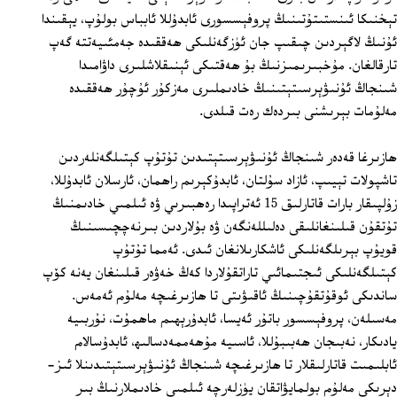
تېخنىكا ئىنستىتۇتىنىڭ پروفېسسورى ئابدۇللا ئابباس بولۇپ، يېقىندا
ئۇنىڭ لاگېردىن چىقىپ جان ئۈزگەنلىكى ھەققىدە جەمئىيەتتە گەپ
تارقالغان. مۇخبىرىمىزنىڭ بۇ ھەقتىكى ئېنىقلاشلىرى داۋامىدا
شىنجاڭ ئۇنىۋېرسىتېتىنىڭ خادىملىرى مەزكۇر ئۇچۇر ھەققىدە
مەلۇمات بېرىشنى بىردەك رەت قىلدى.
ھازىرغا قەدەر شىنجاڭ ئۇنىۋېرسىتېتىدىن تۇتۇپ كېتىلگەنلەردىن
تاشپولات تېيىپ، ئازاد سۇلتان، ئابدۇكېرىم راھمان، ئارسلان ئابدۇللا،
زۇلپىقار بارات قاتارلىق 15 ئەتراپىدا رەھبىرىي ۋە ئىلمىي خادىمنىڭ
تۇتقۇن قىلىنغانلىقى دەلىللەنگەن ۋە بۇلاردىن بىرنەچچىسىنىڭ
قويۇپ بېرىلگەنلىكى ئاشكارىلانغان ئىدى. ئەمما تۇتۇپ
كېتىلگەنلىكى ئىجتىمائىي تاراتقۇلاردا كەڭ خەۋەر قىلىنغان يەنە كۆپ
ساندىكى ئوقۇتقۇچىنىڭ ئاقىۋىتى تا ھازىرغىچە مەلۇم ئەمەس.
مەسىلەن، پروفېسسور باتۇر ئەيسا، ئابدۇرېھىم ماھمۇت، نۇربىيە
يادىكار، نەبىجان ھەبىبۇللا، ئاسىيە مۇھەممەدسالىھ، ئابدۇسالام
ئابلىمىت قاتارلىقلار تا ھازىرغىچە شىنجاڭ ئۇنىۋېرسىتېتىدىنلا ئىز-
دېرىكى مەلۇم بولمايۋاتقان يۈزلەرچە ئىلمىي خادىملارنىڭ بىر