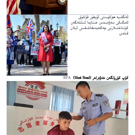
ئەنگلىيە ھۆكۈمىتى ئۇيغۇر قۇللۇق
ئەمگىكى سەۋەبىدىن خىتايدا ئىشلەنگەن
كۈنتاختىلارنى چەكلەيدىغانلىقىنى ئېلان
قىلدى
كۆپ كۆرۈلگەن خەۋەرلەر (Most Read)
RFA