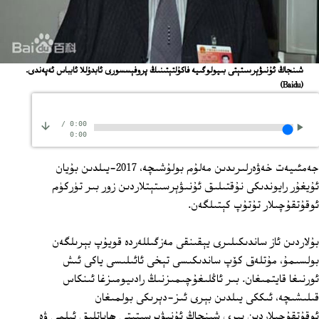
شىنجاڭ ئۇنىۋېرسىتېتى بىيولوگىيە فاكۇلتېتىنىڭ پروفېسسورى ئابدۇللا ئابباس ئەپەندى.
(Baidu)
/
0:00
0:00
جەمئىيەت خەۋەرلىرىدىن مەلۇم بولۇشىچە، 2017‏-يىلدىن بۇيان
ئۇيغۇر رايوندىكى نۇقتىلىق ئۇنىۋېرسىتېتلاردىن زور بىر تۈركۈم
ئوقۇتقۇچىلار تۇتۇپ كېتىلگەن.
بۇلاردىن ئاز ساندىكىلىرى يېقىنقى مەزگىللەردە قويۇپ بېرىلگەن
بولسىمۇ، مۇتلەق كۆپ ساندىكىسى تېخى ئائىلىسى ياكى ئىش
ئورنىغا قايتمىغان. بىر ئاڭلىغۇچىمىزنىڭ رادىيومىزغا ئىنكاس
قىلىشىچە، ئىككى يىلدىن بېرى ئىز-دېرىكى بولمىغان
ئوقۇتقۇچىلاردىن بىرى شىنجاڭ ئۇنىۋېرسىتېتى ھاياتلىق ئىلمى ۋە