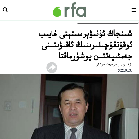
سەھىپە
ئىزد
ئاساسلىق مەزمۇنغا ئاتلاڭ
شىنجاڭ ئۇنىۋېرسىتېتى غايىب
ئوقۇتقۇچىلىرىنىڭ ئاقىۋىتىنى
جەمئىيەتتىن يوشۇرماقتا
مۇخبىرىمىز شۆھرەت ھوشۇر
2020.03.30