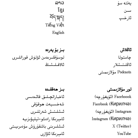
يەتتە سۇ
ລາວ
سىن
ខ្មែរ
ئارخىپ
བོད་སྐད།
Tiếng Việt
English
ئاڭلاش
بىز بۇ يەردە
 window
چاستوتا
توسۇقلىرىدىن ئۆتۈش قوراللىرى
ئاڭلىتىشلار
ئالاقىلىشىڭ
Podcasts مۇلازىمىتى
تور مۇلازىمىتى
بىز ھەققىدە
Opens in new window
Faceboook (ئۇيغۇرچە)
ئاخباراتچىلىق قائىدىسى
Opens in new window
Facebook (Кирилчә)
شەخسىيەت ھوقۇقى
Opens in new window
Instagram (ئۇيغۇرچە)
ئىشلىتىش شەرتلىرى
Opens in new window
Instagram (Кирилчә)
ئامېرىكا رادىئو-تېلېۋىزىيە
window
Opens in new window
X (Twitter)
ئىشلىرىنى باشقۇرۇش مۇدىرىيىتى
Opens in new window
Opens in new window
YouTube
ئامېرىكا ئاۋازى