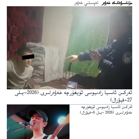
ﻣﯘﻧﺎﺳﯩﯟﻩﺗﻠﯩﻚ ﺧﻪﯞﻩﺭ
تەپسىلىي خەۋەر
ئەركىن ئاسىيا رادىيوسى ئۇيغۇرچە خەۋەرلىرى (2026-يىلى
27-فېۋرال)
ئەركىن ئاسىيا رادىيوسى ئۇيغۇرچە
خەۋەرلىرى (2026 -يىل 6-فېۋرال)