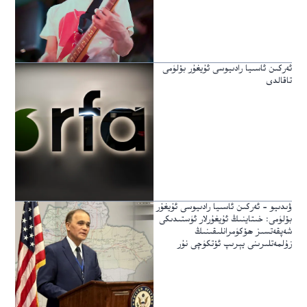
ئەركىن ئاسىيا رادىيوسى ئۇيغۇر بۆلۈمى
تاقالدى
ۋىدىيو – ئەركىن ئاسىيا رادىيوسى ئۇيغۇر
بۆلۈمى: خىتاينىڭ ئۇيغۇرلار ئۈستىدىكى
شەپقەتسىز ھۆكۈمرانلىقىنىڭ
زۇلمەتلىرىنى يېرىپ ئۆتكۈچى نۇر