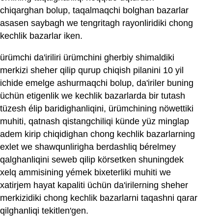
chiqarghan bolup, taqalmaqchi bolghan bazarlar
asasen saybagh we tengritagh rayonliridiki chong
kechlik bazarlar iken.
ürümchi da'iriliri ürümchini gherbiy shimaldiki
merkizi sheher qilip qurup chiqish pilanini 10 yil
ichide emelge ashurmaqchi bolup, da'iriler buning
üchün etigenlik we kechlik bazarlarda bir tutash
tüzesh élip baridighanliqini, ürümchining nöwettiki
muhiti, qatnash qistangchiliqi künde yüz minglap
adem kirip chiqidighan chong kechlik bazarlarning
exlet we shawqunlirigha berdashliq bérelmey
qalghanliqini seweb qilip körsetken shuningdek
xelq ammisining yémek bixeterliki muhiti we
xatirjem hayat kapaliti üchün da'irilerning sheher
merkizidiki chong kechlik bazarlarni taqashni qarar
qilghanliqi tekitlen'gen.