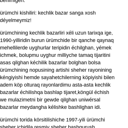
bérilmigen.
ürümchi kishiliri: kechlik bazar sanga xosh
déyelmeymiz!
ürümchining kechlik bazarliri xéli uzun tarixqa ige,
1990-yilliridin burun ürümchide bir qanche qaynaq
mehellilerde uyghurlar teripidin échilghan, yémek
ichmek, bolupmu uyghur milliyche tamaq tijaritini
asas qilghan kéchilik bazarlar bolghan bolsa
ürümchining nopusining artishi sheher rayonining
kéngiyishi hemde sayahetchilerning köpiyishi bilen
adem köp olturaq rayonlardimu asta-asta kechlik
bazarlar échilishqa bashlap tijaret,köngül échish
we mulazimetni bir gewde qilghan uniwérsal
bazarlar meydangha kélishke bashlighan idi.
ürümchi torida körsitilishiche 1997-yili ürümchi
sheher ichidila resmiy sheher bashqurush