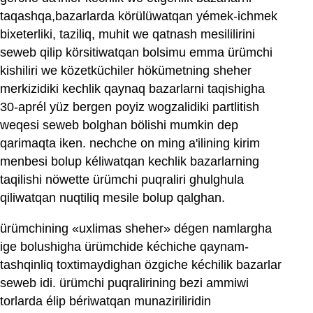
taqashqa,bazarlarda körülüwatqan yémek-ichmek
bixeterliki, taziliq, muhit we qatnash mesililirini
seweb qilip körsitiwatqan bolsimu emma ürümchi
kishiliri we közetküchiler hökümetning sheher
merkizidiki kechlik qaynaq bazarlarni taqishigha
30-aprél yüz bergen poyiz wogzalidiki partlitish
weqesi seweb bolghan bölishi mumkin dep
qarimaqta iken. nechche on ming a'ilining kirim
menbesi bolup kéliwatqan kechlik bazarlarning
taqilishi nöwette ürümchi puqraliri ghulghula
qiliwatqan nuqtiliq mesile bolup qalghan.
ürümchining «uxlimas sheher» dégen namlargha
ige bolushigha ürümchide kéchiche qaynam-
tashqinliq toxtimaydighan özgiche kéchilik bazarlar
seweb idi. ürümchi puqralirining bezi ammiwi
torlarda élip bériwatqan munaziriliridin