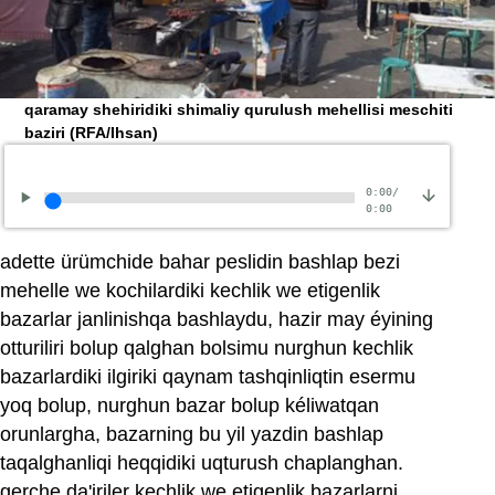
qaramay shehiridiki shimaliy qurulush mehellisi meschiti
baziri
(RFA/Ihsan)
0:00
/
0:00
adette ürümchide bahar peslidin bashlap bezi
mehelle we kochilardiki kechlik we etigenlik
bazarlar janlinishqa bashlaydu, hazir may éyining
otturiliri bolup qalghan bolsimu nurghun kechlik
bazarlardiki ilgiriki qaynam tashqinliqtin esermu
yoq bolup, nurghun bazar bolup kéliwatqan
orunlargha, bazarning bu yil yazdin bashlap
taqalghanliqi heqqidiki uqturush chaplanghan.
gerche da'iriler kechlik we etigenlik bazarlarni