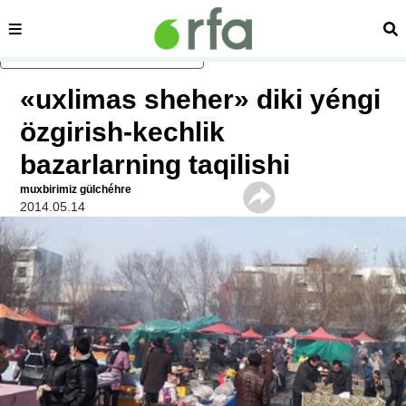
sehipe
izd
asasliq mezmungha atlang
«uxlimas sheher» diki yéngi
özgirish-kechlik
bazarlarning taqilishi
muxbirimiz gülchéhre
2014.05.14