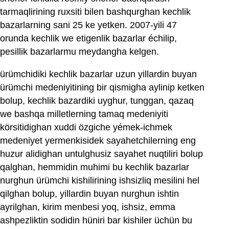
tarmaqlirining ruxsiti bilen bashqurghan kechlik
bazarlarning sani 25 ke yetken. 2007-yili 47
orunda kechlik we etigenlik bazarlar échilip,
pesillik bazarlarmu meydangha kelgen.
ürümchidiki kechlik bazarlar uzun yillardin buyan
ürümchi medeniyitining bir qismigha aylinip ketken
bolup, kechlik bazardiki uyghur, tunggan, qazaq
we bashqa milletlerning tamaq medeniyiti
körsitidighan xuddi özgiche yémek-ichmek
medeniyet yermenkisidek sayahetchilerning eng
huzur alidighan untulghusiz sayahet nuqtiliri bolup
qalghan, hemmidin muhimi bu kechlik bazarlar
nurghun ürümchi kishilirining ishsizliq mesilini hel
qilghan bolup, yillardin buyan nurghun ishtin
ayrilghan, kirim menbesi yoq, ishsiz, emma
ashpezliktin sodidin hüniri bar kishiler üchün bu