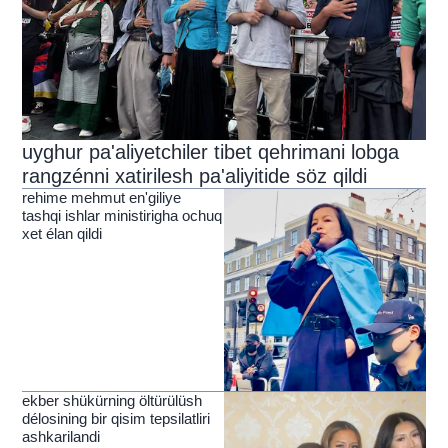
uyghur pa'aliyetchiler tibet qehrimani lobga
rangzénni xatirilesh pa'aliyitide söz qildi
rehime mehmut en'giliye
tashqi ishlar ministirigha ochuq
xet élan qildi
ekber shükürning öltürülüsh
délosining bir qisim tepsilatliri
ashkarilandi