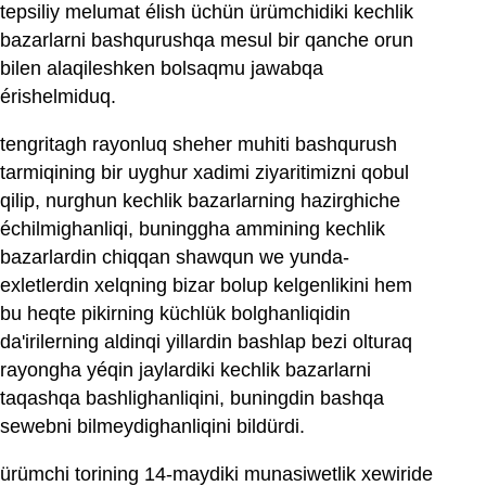
tepsiliy melumat élish üchün ürümchidiki kechlik
bazarlarni bashqurushqa mesul bir qanche orun
bilen alaqileshken bolsaqmu jawabqa
érishelmiduq.
tengritagh rayonluq sheher muhiti bashqurush
tarmiqining bir uyghur xadimi ziyaritimizni qobul
qilip, nurghun kechlik bazarlarning hazirghiche
échilmighanliqi, buninggha ammining kechlik
bazarlardin chiqqan shawqun we yunda-
exletlerdin xelqning bizar bolup kelgenlikini hem
bu heqte pikirning küchlük bolghanliqidin
da'irilerning aldinqi yillardin bashlap bezi olturaq
rayongha yéqin jaylardiki kechlik bazarlarni
taqashqa bashlighanliqini, buningdin bashqa
sewebni bilmeydighanliqini bildürdi.
ürümchi torining 14-maydiki munasiwetlik xewiride