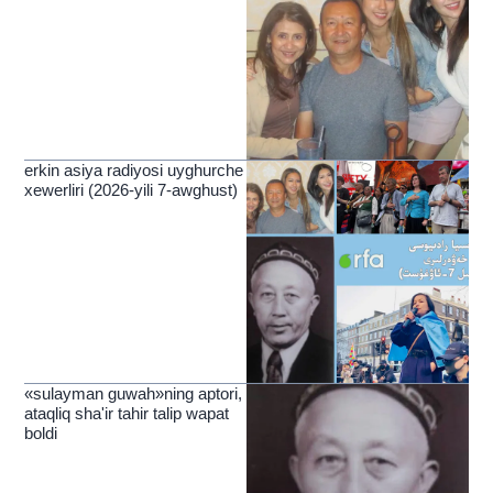
erkin asiya radiyosi uyghurche
xewerliri (2026-yili 7-awghust)
«sulayman guwah»ning aptori,
ataqliq sha'ir tahir talip wapat
boldi