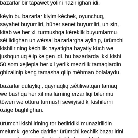
bazarlar bir tapawet yolini hazirlighan idi.
kéyin bu bazarlar kiyim-kéchek, oyunchuq,
sayahet buyumliri, hüner senet buyumliri, un-sin,
kitab we her xil turmushqa kéreklik buyumlarmu
sétilidighan uniwérsal bazarlargha aylinip, ürümchi
kishilirining kéchilik hayatigha hayatiy küch we
jushqunluq élip kelgen idi. bu bazarlarda ikki kishi
50 som xejlepla her xil yerlik mezzilik tamaqlardin
ghizalinip keng tamasha qilip méhman bolalaydu.
bazarlar qulayliqi, qaynaqliqi,sétiliwatqan tamaq
we bashqa her xil mallarning erzanliqi bilenmu
töwen we ottura turmush sewiyisidiki kishilerni
özige baghlighan.
ürümchi kishilirining tor betliridiki munazirilidin
melumki gerche da'iriler ürümchi kechlik bazarlirini