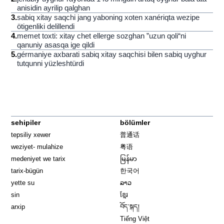
anisidin ayrilip qalghan
3
.
sabiq xitay saqchi jang yaboning xoten xanériqta wezipe
ötigenliki delillendi
4
.
memet toxti: xitay chet ellerge sozghan ”uzun qoli“ni
qanuniy asasqa ige qildi
5
.
gérmaniye axbarati sabiq xitay saqchisi bilen sabiq uyghur
tutqunni yüzleshtürdi
sehipiler
bölümler
tepsiliy xewer
普通话
weziyet- mulahize
粤语
medeniyet we tarix
မြန်မာ
tarix-bügün
한국어
yette su
ລາວ
sin
ខ្មែរ
arxip
བོད་སྐད།
Tiếng Việt