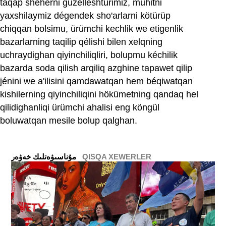
taqap sheherni güzelleshtürimiz, muhitni
yaxshilaymiz dégendek sho'arlarni kötürüp
chiqqan bolsimu, ürümchi kechlik we etigenlik
bazarlarning taqilip qélishi bilen xelqning
uchraydighan qiyinchiliqliri, bolupmu kéchilik
bazarda soda qilish arqiliq azghine tapawet qilip
jénini we a'ilisini qamdawatqan hem béqiwatqan
kishilerning qiyinchiliqini hökümetning qandaq hel
qilidighanliqi ürümchi ahalisi eng köngül
boluwatqan mesile bolup qalghan.
QISQA XEWERLER
ﻣﯘﻧﺎﺳﯩﯟﻩﺗﻠﯩﻚ ﺧﻪﯞﻩﺭ