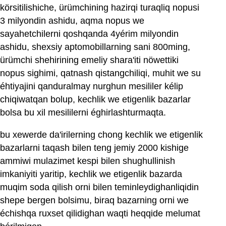
körsitilishiche, ürümchining hazirqi turaqliq nopusi
3 milyondin ashidu, aqma nopus we
sayahetchilerni qoshqanda 4yérim milyondin
ashidu, shexsiy aptomobillarning sani 800ming,
ürümchi shehirining emeliy shara'iti nöwettiki
nopus sighimi, qatnash qistangchiliqi, muhit we su
éhtiyajini qanduralmay nurghun mesililer kélip
chiqiwatqan bolup, kechlik we etigenlik bazarlar
bolsa bu xil mesililerni éghirlashturmaqta.
bu xewerde da'irilerning chong kechlik we etigenlik
bazarlarni taqash bilen teng jemiy 2000 kishige
ammiwi mulazimet kespi bilen shughullinish
imkaniyiti yaritip, kechlik we etigenlik bazarda
muqim soda qilish orni bilen teminleydighanliqidin
shepe bergen bolsimu, biraq bazarning orni we
échishqa ruxset qilidighan waqti heqqide melumat