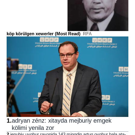
köp körülgen xewerler (Most Read)
RFA
1
.
adryan zénz: xitayda mejburiy emgek
kölimi yenila zor
2
.
jenubiy uyghur rayonida 143 mingdin artuq oyghur bala ata-