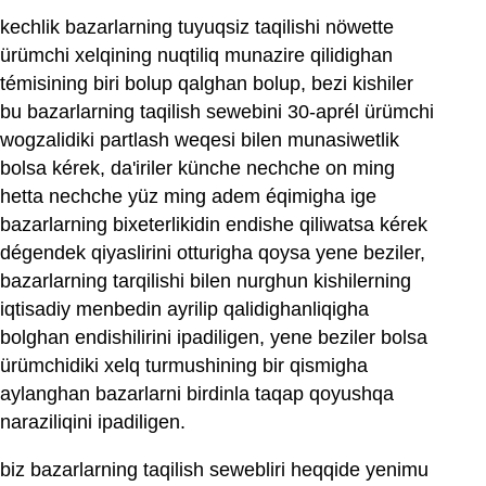
kechlik bazarlarning tuyuqsiz taqilishi nöwette
ürümchi xelqining nuqtiliq munazire qilidighan
témisining biri bolup qalghan bolup, bezi kishiler
bu bazarlarning taqilish sewebini 30-aprél ürümchi
wogzalidiki partlash weqesi bilen munasiwetlik
bolsa kérek, da'iriler künche nechche on ming
hetta nechche yüz ming adem éqimigha ige
bazarlarning bixeterlikidin endishe qiliwatsa kérek
dégendek qiyaslirini otturigha qoysa yene beziler,
bazarlarning tarqilishi bilen nurghun kishilerning
iqtisadiy menbedin ayrilip qalidighanliqigha
bolghan endishilirini ipadiligen, yene beziler bolsa
ürümchidiki xelq turmushining bir qismigha
aylanghan bazarlarni birdinla taqap qoyushqa
naraziliqini ipadiligen.
biz bazarlarning taqilish sewebliri heqqide yenimu