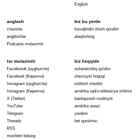
English
anglash
biz bu yerde
Opens in 
chastota
tosuqliridin ötüsh qoralliri
anglitishlar
alaqilishing
Podcasts mulazimiti
tor mulazimiti
biz heqqide
Opens in new window
Faceboook (uyghurche)
axbaratchiliq qa'idisi
Opens in new window
Facebook (Кирилчә)
shexsiyet hoquqi
Opens in new window
Instagram (uyghurche)
ishlitish shertliri
Opens in new window
Instagram (Кирилчә)
amérika radi'o-téléwiziye ishlirini
Opens in new window
Opens in new
X (Twitter)
bashqurush mudiriyiti
Opens in new window
Opens in new window
YouTube
amérika awazi
Opens in new window
Telegram
yardem
Opens in new window
Threads
bet qurulmisi
RSS
mushteri bolung