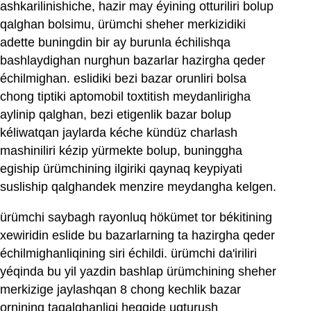
ashkarilinishiche, hazir may éyining otturiliri bolup
qalghan bolsimu, ürümchi sheher merkizidiki
adette buningdin bir ay burunla échilishqa
bashlaydighan nurghun bazarlar hazirgha qeder
échilmighan. eslidiki bezi bazar orunliri bolsa
chong tiptiki aptomobil toxtitish meydanlirigha
aylinip qalghan, bezi etigenlik bazar bolup
kéliwatqan jaylarda kéche kündüz charlash
mashiniliri kézip yürmekte bolup, buninggha
egiship ürümchining ilgiriki qaynaq keypiyati
susliship qalghandek menzire meydangha kelgen.
ürümchi saybagh rayonluq hökümet tor békitining
xewiridin eslide bu bazarlarning ta hazirgha qeder
échilmighanliqining siri échildi. ürümchi da'iriliri
yéqinda bu yil yazdin bashlap ürümchining sheher
merkizige jaylashqan 8 chong kechlik bazar
ornining taqalghanliqi heqqide uqturush