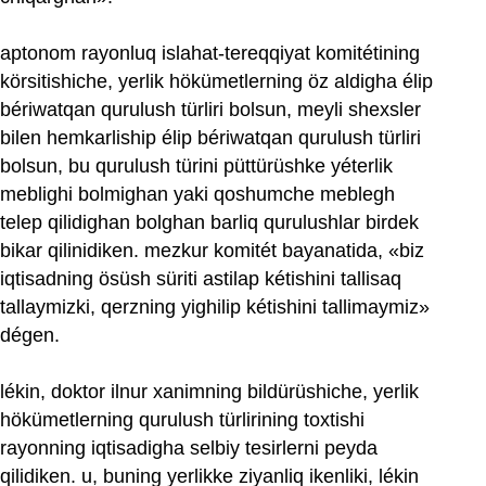
aptonom rayonluq islahat-tereqqiyat komitétining
körsitishiche, yerlik hökümetlerning öz aldigha élip
bériwatqan qurulush türliri bolsun, meyli shexsler
bilen hemkarliship élip bériwatqan qurulush türliri
bolsun, bu qurulush türini püttürüshke yéterlik
meblighi bolmighan yaki qoshumche meblegh
telep qilidighan bolghan barliq qurulushlar birdek
bikar qilinidiken. mezkur komitét bayanatida, «biz
iqtisadning ösüsh süriti astilap kétishini tallisaq
tallaymizki, qerzning yighilip kétishini tallimaymiz»
dégen.
lékin, doktor ilnur xanimning bildürüshiche, yerlik
hökümetlerning qurulush türlirining toxtishi
rayonning iqtisadigha selbiy tesirlerni peyda
qilidiken. u, buning yerlikke ziyanliq ikenliki, lékin