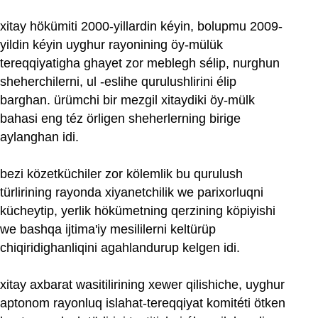
xitay hökümiti 2000‏-yillardin kéyin, bolupmu 2009‏-
yildin kéyin uyghur rayonining öy-mülük
tereqqiyatigha ghayet zor meblegh sélip, nurghun
sheherchilerni, ul -eslihe qurulushlirini élip
barghan. ürümchi bir mezgil xitaydiki öy-mülk
bahasi eng téz örligen sheherlerning birige
aylanghan idi.
bezi közetküchiler zor kölemlik bu qurulush
türlirining rayonda xiyanetchilik we parixorluqni
kücheytip, yerlik hökümetning qerzining köpiyishi
we bashqa ijtima'iy mesililerni keltürüp
chiqiridighanliqini agahlandurup kelgen idi.
xitay axbarat wasitilirining xewer qilishiche, uyghur
aptonom rayonluq islahat-tereqqiyat komitéti ötken