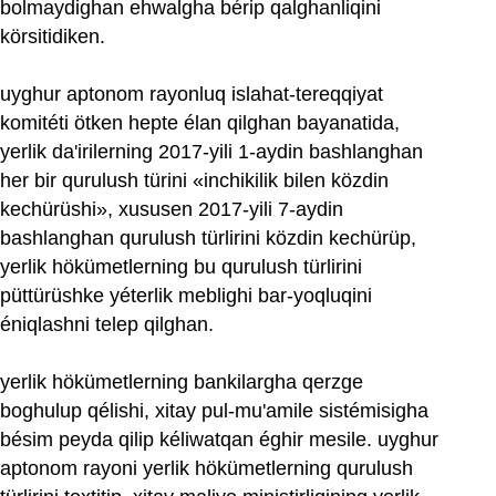
bolmaydighan ehwalgha bérip qalghanliqini
körsitidiken.
uyghur aptonom rayonluq islahat-tereqqiyat
komitéti ötken hepte élan qilghan bayanatida,
yerlik da'irilerning 2017‏-yili 1‏-aydin bashlanghan
her bir qurulush türini «inchikilik bilen közdin
kechürüshi», xususen 2017‏-yili 7‏-aydin
bashlanghan qurulush türlirini közdin kechürüp,
yerlik hökümetlerning bu qurulush türlirini
püttürüshke yéterlik meblighi bar-yoqluqini
éniqlashni telep qilghan.
yerlik hökümetlerning bankilargha qerzge
boghulup qélishi, xitay pul-mu'amile sistémisigha
bésim peyda qilip kéliwatqan éghir mesile. uyghur
aptonom rayoni yerlik hökümetlerning qurulush