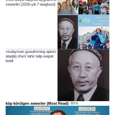
xewerliri (2026-yili 7-awghust)
«sulayman guwah»ning aptori,
ataqliq sha'ir tahir talip wapat
boldi
köp körülgen xewerler (Most Read)
RFA