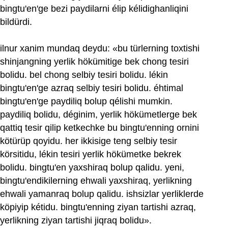
bingtu'en'ge bezi paydilarni élip kélidighanliqini
bildürdi.
ilnur xanim mundaq deydu: «bu türlerning toxtishi
shinjangning yerlik hökümitige bek chong tesiri
bolidu. bel chong selbiy tesiri bolidu. lékin
bingtu'en'ge azraq selbiy tesiri bolidu. éhtimal
bingtu'en'ge paydiliq bolup qélishi mumkin.
paydiliq bolidu, déginim, yerlik hökümetlerge bek
qattiq tesir qilip ketkechke bu bingtu'enning ornini
kötürüp qoyidu. her ikkisige teng selbiy tesir
körsitidu, lékin tesiri yerlik hökümetke bekrek
bolidu. bingtu'en yaxshiraq bolup qalidu. yeni,
bingtu'endikilerning ehwali yaxshiraq, yerlikning
ehwali yamanraq bolup qalidu. ishsizlar yerliklerde
köpiyip kétidu. bingtu'enning ziyan tartishi azraq,
yerlikning ziyan tartishi jiqraq bolidu».