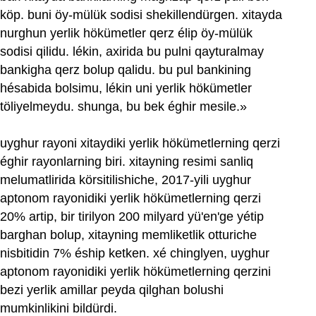
köp. buni öy-mülük sodisi shekillendürgen. xitayda
nurghun yerlik hökümetler qerz élip öy-mülük
sodisi qilidu. lékin, axirida bu pulni qayturalmay
bankigha qerz bolup qalidu. bu pul bankining
hésabida bolsimu, lékin uni yerlik hökümetler
töliyelmeydu. shunga, bu bek éghir mesile.»
uyghur rayoni xitaydiki yerlik hökümetlerning qerzi
éghir rayonlarning biri. xitayning resimi sanliq
melumatlirida körsitilishiche, 2017‏-yili uyghur
aptonom rayonidiki yerlik hökümetlerning qerzi
20% artip, bir tirilyon 200 milyard yü'en'ge yétip
barghan bolup, xitayning memliketlik otturiche
nisbitidin 7% éship ketken. xé chinglyen, uyghur
aptonom rayonidiki yerlik hökümetlerning qerzini
bezi yerlik amillar peyda qilghan bolushi
mumkinlikini bildürdi.