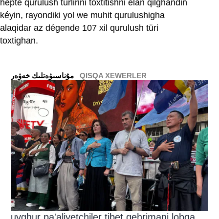
hepte qurulush türlirini toxtitishni élan qilghandin
kéyin, rayondiki yol we muhit qurulushigha
alaqidar az dégende 107 xil qurulush türi
toxtighan.
QISQA XEWERLER
ﻣﯘﻧﺎﺳﯩﯟﻩﺗﻠﯩﻚ ﺧﻪﯞﻩﺭ
uyghur pa'aliyetchiler tibet qehrimani lobga