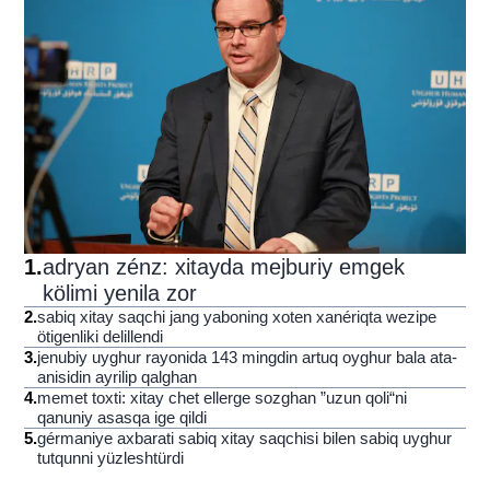
1
.
adryan zénz: xitayda mejburiy emgek
kölimi yenila zor
2
.
sabiq xitay saqchi jang yaboning xoten xanériqta wezipe
ötigenliki delillendi
3
.
jenubiy uyghur rayonida 143 mingdin artuq oyghur bala ata-
anisidin ayrilip qalghan
4
.
memet toxti: xitay chet ellerge sozghan ”uzun qoli“ni
qanuniy asasqa ige qildi
5
.
gérmaniye axbarati sabiq xitay saqchisi bilen sabiq uyghur
tutqunni yüzleshtürdi