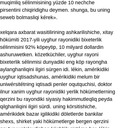
muqimliq sélinmisining yüzde 10 nechche
pirsentini chiqiridighu deymen. shunga, bu uning
seweb bolmasliqi kérek».
xelqara axbarat wasitilirining ashkarilishiche, xitay
hökümiti 2017‏-yili uyghur rayonidiki bixeterlik
sélinmisini 92% köpeytip, 10 milyard dollardin
ashuruwetken. közetküchiler, uyghur rayoni
bixeterlik sélinmisi dunyadiki eng köp rayongha
aylanghanliqini ilgiri sürgen idi. lékin, amérikidiki
uyghur iqtisadshunas, amérikidiki melum bir
uniwérsitétning iqtisadi penler oqutquchisi, doktor
ilnur xanim uyghur rayonidiki yerlik hökümetlerning
qerzini bu rayondiki siyasiy hakimmutleqliq peyda
qilghanliqini ilgiri sürdi. uning körsitishiche,
amérikidek bazar igilikidiki döletlerde bankilar
shexs, shirket yaki hökümetlerge bergen qerzini