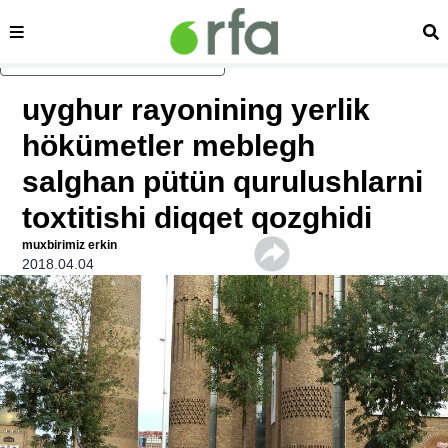
sehipe
izd
asasliq mezmungha atlang
uyghur rayonining yerlik
hökümetler meblegh
salghan pütün qurulushlarni
toxtitishi diqqet qozghidi
muxbirimiz erkin
2018.04.04