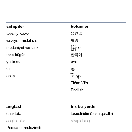
sehipiler
bölümler
tepsiliy xewer
普通话
weziyet- mulahize
粤语
medeniyet we tarix
မြန်မာ
tarix-bügün
한국어
yette su
ລາວ
sin
ខ្មែរ
arxip
བོད་སྐད།
Tiếng Việt
English
anglash
biz bu yerde
Opens in 
chastota
tosuqliridin ötüsh qoralliri
anglitishlar
alaqilishing
Podcasts mulazimiti