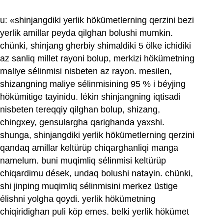
u: «shinjangdiki yerlik hökümetlerning qerzini bezi
yerlik amillar peyda qilghan bolushi mumkin.
chünki, shinjang gherbiy shimaldiki 5 ölke ichidiki
az sanliq millet rayoni bolup, merkizi hökümetning
maliye sélinmisi nisbeten az rayon. mesilen,
shizangning maliye sélinmisining 95 % i béyjing
hökümitige tayinidu. lékin shinjangning iqtisadi
nisbeten tereqqiy qilghan bolup, shizang,
chingxey, gensulargha qarighanda yaxshi.
shunga, shinjangdiki yerlik hökümetlerning qerzini
qandaq amillar keltürüp chiqarghanliqi manga
namelum. buni muqimliq sélinmisi keltürüp
chiqardimu dések, undaq bolushi natayin. chünki,
shi jinping muqimliq sélinmisini merkez üstige
élishni yolgha qoydi. yerlik hökümetning
chiqiridighan puli köp emes. belki yerlik hökümet