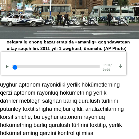
xelqaraliq chong bazar etrapida «amanliq» qoghdawatqan
xitay saqchiliri. 2011-yili 1-awghust, ürümchi.
(AP Photo)
0:00
/
0:00
uyghur aptonom rayonidiki yerlik hökümetlerning
qerzi aptonom rayonluq hökümetning yerlik
da'iriler meblegh salghan barliq qurulush türlirini
pütünley toxtitishigha mejbur qildi. analizchilarning
körsitishiche, bu uyghur aptonom rayonluq
hökümetning barliq qurulush türlirini toxtitip, yerlik
hökümetlerning qerzini kontrol qilmisa