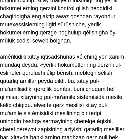
türlirini toxtitip, xitay maliye ministirliqining yerlik
hökümetlerning qerzini kontrol qilish heqqidiki
chaqiriqigha eng aktip awaz qoshqan rayondur.
mutexessislerning ilgiri sürüshiche, yerlik
hökümetlerning qerzge boghulup qélishigha öy-
mülük sodisi seweb bolghan.
amérikidiki xitay iqtisadshunas xé chinglyen xanim
mundaq deydu: «yerlik hökümetlerning qerzini ul-
esliheler qurulushi élip bérish, meblegh sélish
qatarliq amillar peyda qildi. bu, xitay pul-
mu'amilisidiki qerellik bomba. buni choqum hel
qilmisa, xitayning pul-mu'amile sistémisida mesile
kélip chiqidu. elwette qerz mesilisi xitay pul-
mu'amile sistémisidiki mesilining bir teripi.
uningdin bashqa sermayining chetelge éqishi,
chetel péréwot zapisining aziyishi qatarliq mesililer
bar. xitayda bankilarning maghzap qerz puli bek