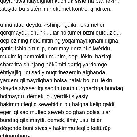
qayturuwalalaydighan küchlük sistéma bar. lékin,
xitayda bu sistémini hökümet kontrol qilidiken.
u mundaq deydu: «shinjangdiki hökümetler
qorqmaydu. chünki, ular hökümet bizni qutquzidu,
dep özining hökümitining yoqalmaydighanliqigha
qattiq ishinip turup, qorqmay qerzini éliwéridu,
muqimliq hemmidin muhim, dep. lékin, hazirqi
shara'itta shinjang hökümiti qattiq yardemge
éhtiyajliq. iqtisadiy nuqti'inezerdin alghanda,
yardem qilmaydighan bolsa halak bolidu. lékin
xitayda siyaset iqtisadtin üstün turghachqa bundaq
bolmaydu. démek, bu yerdiki siyasiy
hakimmutleqliq sewebidin bu halgha kélip qaldi.
eger iqtisad mutleq seweb bolghan bolsa ular
bundaq qilalmaytti. démek, ilmiy usul bilen
dégende buni siyasiy hakimmutleqliq keltürüp
chiqarghan».