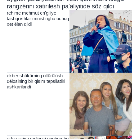
rangzénni xatirilesh pa'aliyitide söz qildi
rehime mehmut en'giliye
tashqi ishlar ministirigha ochuq
xet élan qildi
ekber shükürning öltürülüsh
délosining bir qisim tepsilatliri
ashkarilandi
erkin asiya radiyosi uyghurche