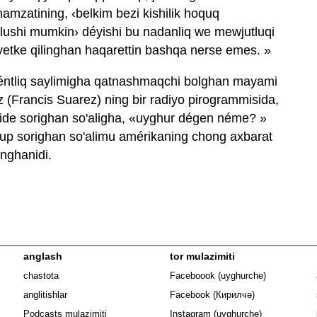
namzatining, ‹belkim bezi kishilik hoquq
olushi mumkin› déyishi bu nadanliq we mewjutluqi
yetke qilinghan haqarettin bashqa nerse emes. »
idéntliq saylimigha qatnashmaqchi bolghan mayami
éz (Francis Suarez) ning bir radiyo pirogrammisida,
qide sorighan so'aligha, «uyghur dégen néme? »
up sorighan so'alimu amérikaning chong axbarat
anghanidi.
anglash
tor mulazimiti
Opens in n
chastota
Faceboook (uyghurche)
Opens in new 
anglitishlar
Facebook (Кирилчә)
Opens in ne
Podcasts mulazimiti
Instagram (uyghurche)