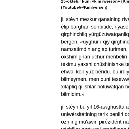
25-öktebir küni «kim iwérson» (Kim 
(Youtube/@KimIversen)
jil stéyn mezkur qanalning riy
élip barghan söhbitide, riyase
qirghinchliq yürgüzüwatqanli
bergen: «uyghur irqiy qirghi
namzatimdin anglap turimen, 
oxshimighan uchur menbeliri 
téximu yaxshi chüshinishke tey
ehwal köp yüz béridu. bu irqiy
bilmeymen. men buni tesewwur
xilapliq qilishlar boluwatqan 
bilmidim.»
jil stéyn bu yil 16-awghustta a
uniwérsitétining tarix penliri
özining mu'awin pirézidént n