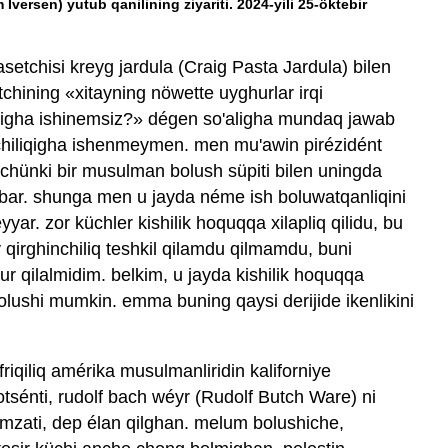
Iversen) yutub qanilining ziyariti. 2024-yili 25-öktebir
asetchisi kreyg jardula (Craig Pasta Jardula) bilen
tchining «xitayning nöwette uyghurlar irqi
qigha ishinemsiz?» dégen so'aligha mundaq jawab
nchiliqigha ishenmeymen. men mu'awin pirézidént
chünki bir musulman bolush süpiti bilen uningda
bar. shunga men u jayda néme ish boluwatqanliqini
yar. zor küchler kishilik hoquqqa xilapliq qilidu, bu
 qirghinchiliq teshkil qilamdu qilmamdu, buni
 qilalmidim. belkim, u jayda kishilik hoquqqa
bolushi mumkin. emma buning qaysi derijide ikenlikini
friqiliq amérika musulmanliridin kaliforniye
 dotsénti, rudolf bach wéyr (Rudolf Butch Ware) ni
amzati, dep élan qilghan. melum bolushiche,