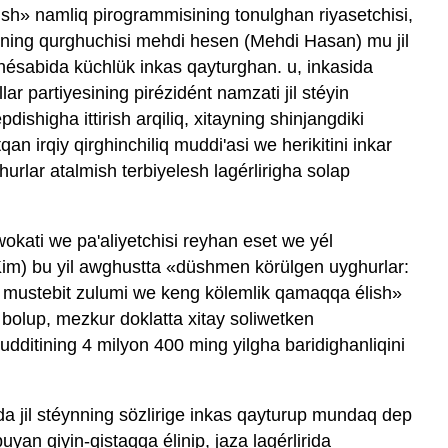
hish» namliq pirogrammisining tonulghan riyasetchisi,
ining qurghuchisi mehdi hesen (Mehdi Hasan) mu jil
 hésabida küchlük inkas qayturghan. u, inkasida
r partiyesining pirézidént namzati jil stéyin
ishigha ittirish arqiliq, xitayning shinjangdiki
n irqiy qirghinchiliq muddi'asi we herikitini inkar
hurlar atalmish terbiyelesh lagérlirigha solap
wokati we pa'aliyetchisi reyhan eset we yél
 Kim) bu yil awghustta «düshmen körülgen uyghurlar:
 mustebit zulumi we keng kölemlik qamaqqa élish»
 bolup, mezkur doklatta xitay soliwetken
ditining 4 milyon 400 ming yilgha baridighanliqini
a jil stéynning sözlirige inkas qayturup mundaq dep
uyan qiyin-qistaqqa élinip, jaza lagérlirida