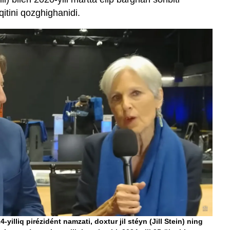
itini qozghighanidi.
-yilliq pirézidént namzati, doxtur jil stéyn (Jill Stein) ning