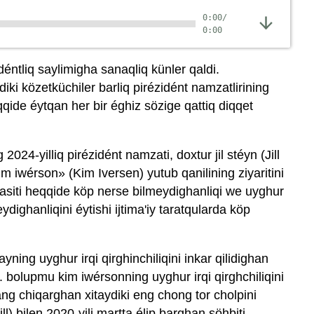
0:00
/
0:00
déntliq saylimigha sanaqliq künler qaldi.
diki közetküchiler barliq pirézidént namzatlirining
qide éytqan her bir éghiz sözige qattiq diqqet
 2024-yilliq pirézidént namzati, doxtur jil stéyn (Jill
im iwérson» (Kim Iversen) yutub qanilining ziyaritini
yasiti heqqide köp nerse bilmeydighanliqi we uyghur
ydighanliqini éytishi ijtima'iy taratqularda köp
yning uyghur irqi qirghinchiliqini inkar qilidighan
. bolupmu kim iwérsonning uyghur irqi qirghchiliqini
ang chiqarghan xitaydiki eng chong tor cholpini
l) bilen 2020-yili martta élip barghan söhbiti