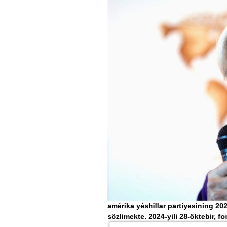
amérika yéshillar partiyesining 2024
sözlimekte. 2024-yili 28-öktebir, f