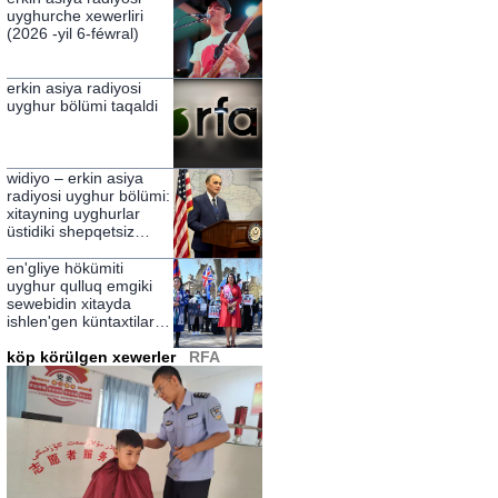
uyghurche xewerliri
(2026 -yil 6-féwral)
erkin asiya radiyosi
uyghur bölümi taqaldi
widiyo – erkin asiya
radiyosi uyghur bölümi:
xitayning uyghurlar
üstidiki shepqetsiz
hökümranliqining
zulmetlirini yérip
en'gliye hökümiti
ötküchi nur
uyghur qulluq emgiki
sewebidin xitayda
ishlen'gen küntaxtilarni
chekleydighanliqini élan
qildi
köp körülgen xewerler
RFA