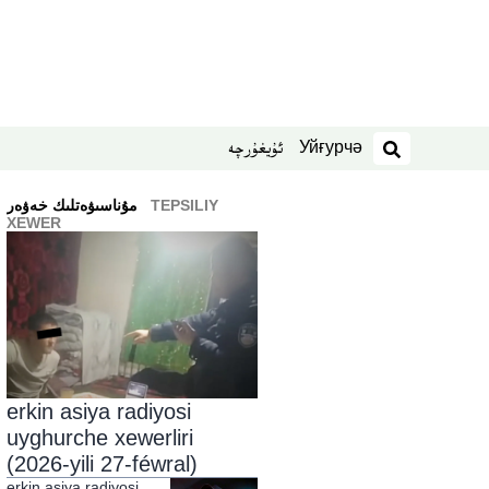
Уйғурчә
ئۇيغۇرچە
izdesh
TEPSILIY
ﻣﯘﻧﺎﺳﯩﯟﻩﺗﻠﯩﻚ ﺧﻪﯞﻩﺭ
XEWER
erkin asiya radiyosi
uyghurche xewerliri
(2026-yili 27-féwral)
erkin asiya radiyosi