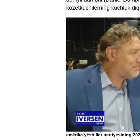
közetküchilerning küchlük diqq
amérika yéshillar partiyesining 2024