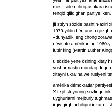
yéshillar partiyesi amérikada
mesiliside ochuq-ashkara isra'i
tenqid qilidighan partiye iken.
jil stéyn sözide bashtin-axiri 
1979-yildin béri urush qozgha
«dunyadiki eng chong zorawanli
déyishte amérikaning 1960-yil
lutér king (Martin Luther King)
u sözide yene özining xitay 
yoshurmastin mundaq dégen:
xitayni ukra'ina we rusiyeni t
amérika démokratlar partiyesin
X te jil stéynning sözlirige in
uyghurlarni mejburiy tughmas 
irqiy qirghinchiliqini inkar qi