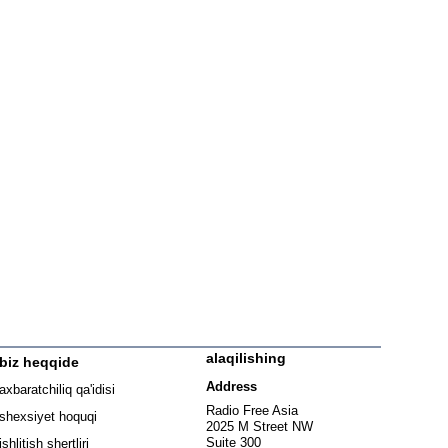
alaqilishing
biz heqqide
ew window
Address
axbaratchiliq qa'idisi
window
Radio Free Asia
shexsiyet hoquqi
2025 M Street NW
w window
Suite 300
ishlitish shertliri