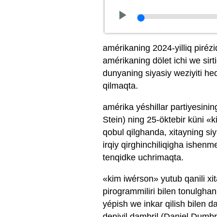
amérikaning 2024-yilliq pirézi
amérikaning dölet ichi we sirti
dunyaning siyasiy weziyiti heq
qilmaqta.
amérika yéshillar partiyesining
Stein) ning 25-öktebir küni «k
qobul qilghanda, xitayning si
irqiy qirghinchiliqigha ishenme
tenqidke uchrimaqta.
«kim iwérson» yutub qanili xita
pirogrammiliri bilen tonulghan
yépish we inkar qilish bilen d
deniyil dambril (Daniel Dumbril