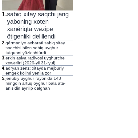
1
.
sabiq xitay saqchi jang
yaboning xoten
xanériqta wezipe
ötigenliki delillendi
2
.
gérmaniye axbarati sabiq xitay
saqchisi bilen sabiq uyghur
tutqunni yüzleshtürdi
3
.
erkin asiya radiyosi uyghurche
xewerliri (2026-yil 31-iyul)
4
.
adryan zénz: xitayda mejburiy
emgek kölimi yenila zor
5
.
jenubiy uyghur rayonida 143
mingdin artuq oyghur bala ata-
anisidin ayrilip qalghan