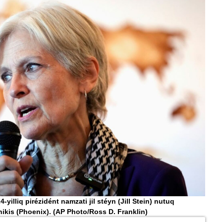
-yilliq pirézidént namzati jil stéyn (Jill Stein) nutuq
onikis (Phoenix).
(AP Photo/Ross D. Franklin)