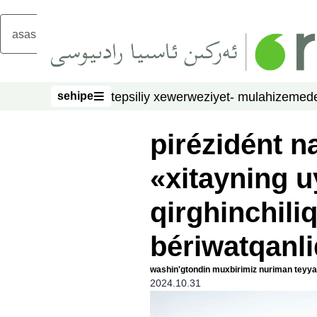
asasliq mezmungha atlang
sehipe
tepsiliy xewer
weziyet- mulahize
mede
sehipe
pirézidént na
«xitayning u
qirghinchiliq
bériwatqanl
washin'gtondin muxbirimiz nuriman teyyar
2024.10.31