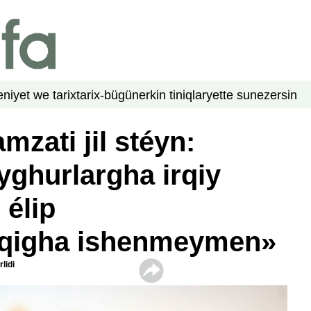
niyet we tarix
tarix-bügün
erkin tiniqlar
yette su
nezer
sin
mzati jil stéyn:
yghurlargha irqiy
 élip
iqigha ishenmeymen»
lidi