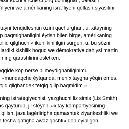
 tesir küchi anche chong bolmighan, pelestin
liyeni we amérikaning isra'iliyeni qollash siyasitini
xitayni tenqidleshtin özini qachurghan. u, xitayning
p baqmighanliqini éytish bilen birge, amérikaning
q qilghuchi» ikenlikini ilgiri sürgen. u, bu sözni
lardiki kishilik hoquq we démokratiye dahiysi martin
 ning qarashlirini esletken.
heqqide köp nerse bilmeydighanliqinimu
 «mundaqche éytqanda, men xitaygha yéqin emes,
etqiq qilghandek tetqiq qilip baqmidim.»
ing istratégiyechisi, yazghuchi liz simis (Lis Smith)
kas qayturup, jil stéynni «xitay kompartiyesining
qilish, jaza lagérlirigha qamashtek ziyankeshliki we
lish teshwiqatigha awaz qoshti» dep eyibligen.