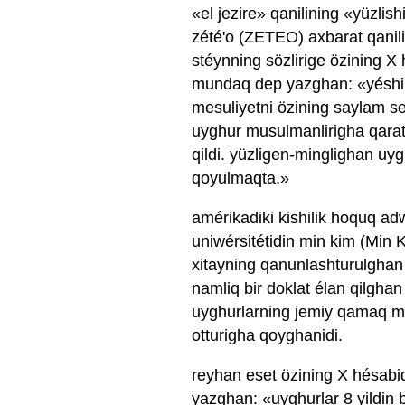
«el jezire» qanilining «yüzlis
zété'o (ZETEO) axbarat qanil
stéynning sözlirige özining X
mundaq dep yazghan: «yéshilla
mesuliyetni özining saylam sepd
uyghur musulmanlirigha qaratqa
qildi. yüzligen-minglighan uyg
qoyulmaqta.»
amérikadiki kishilik hoquq ad
uniwérsitétidin min kim (Min
xitayning qanunlashturulghan
namliq bir doklat élan qilghan
uyghurlarning jemiy qamaq mud
otturigha qoyghanidi.
reyhan eset özining X hésabid
yazghan: «uyghurlar 8 yildin b