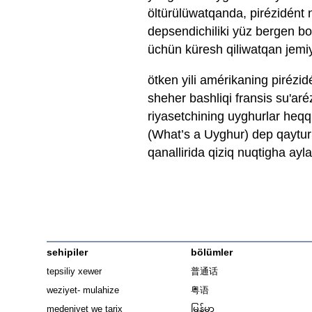
öltürülüwatqanda, pirézidént 
depsendichiliki yüz bergen b
üchün küresh qiliwatqan jemi
ötken yili amérikaning piréz
sheher bashliqi fransis su'ar
riyasetchining uyghurlar heq
(What’s a Uyghur) dep qaytur
qanallirida qiziq nuqtigha ayl
sehipiler
bölümler
tepsiliy xewer
普通话
weziyet- mulahize
粤语
medeniyet we tarix
မြန်မာ