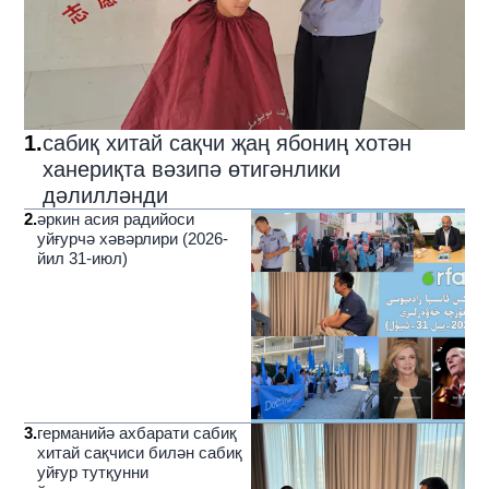
1
.
сабиқ хитай сақчи җаң ябониң хотән
ханериқта вәзипә өтигәнлики
дәлилләнди
2
.
әркин асия радийоси
уйғурчә хәвәрлири (2026-
йил 31-июл)
3
.
германийә ахбарати сабиқ
хитай сақчиси билән сабиқ
уйғур тутқунни