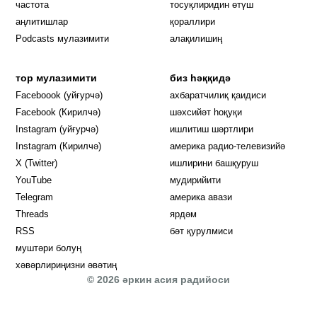
частота
тосуқлиридин өтүш
Opens in new window
аңлитишлар
қораллири
Podcasts мулазимити
алақилишиң
тор мулазимити
биз һәққидә
Opens in new window
Faceboook (уйғурчә)
ахбаратчилиқ қаидиси
Opens in new window
Facebook (Кирилчә)
шәхсийәт һоқуқи
Opens in new window
Instagram (уйғурчә)
ишлитиш шәртлири
Opens in new window
Instagram (Кирилчә)
америка радио-телевизийә
Opens in new window
X (Twitter)
ишлирини башқуруш
Opens in new window
Opens in new window
YouTube
мудирийити
Opens in new window
Opens in new windo
Telegram
америка авази
Opens in new window
Threads
ярдәм
RSS
бәт қурулмиси
муштәри болуң
хәвәрлириңизни әвәтиң
© 2026 әркин асия радийоси