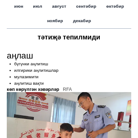
июн
июл
авғуст
сентәбир
өктәбир
ноябир
декабир
тәтиҗә тепилмиди
аңлаш
бүгүнки аңлитиш
илгирики аңлитишлар
мулазимити
аңлитиш вақти
көп көрүлгән хәвәрләр
RFA