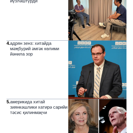
йүзләштүрди
4
.
адрян зенз: хитайда
мәҗбурий әмгәк көлими
йәнила зор
5
.
америкида хитай
зиянкәшлики хатирә сарийи
тәсис қилинмақчи