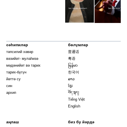
сәһипиләр
бөлүмләр
тәпсилий хәвәр
普通话
вәзийәт- мулаһизә
粤语
мәдәнийәт вә тарих
မြန်မာ
тарих-бүгүн
한국어
йәттә су
ລາວ
син
ខ្មែរ
архип
བོད་སྐད།
Tiếng Việt
English
аңлаш
биз бу йәрдә