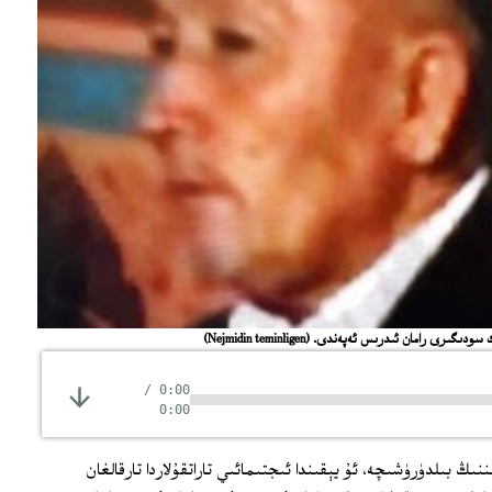
ۈك سودىگىرى رامان ئىدرىس ئەپەندى.
(Nejmidin teminligen)
/
0:00
0:00
نىڭ بىلدۈرۈشىچە، ئۇ يېقىندا ئىجتىمائىي تاراتقۇلاردا تارقالغان