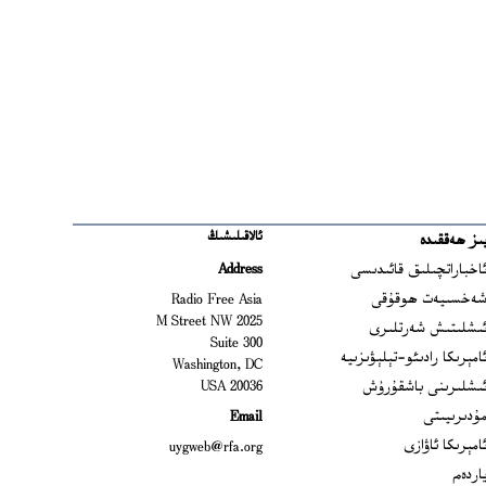
ئالاقىلىشىڭ
ىز ھەققىدە
Ope
اخباراتچىلىق قائىدىسى
Address
Open
ەخسىيەت ھوقۇقى
Radio Free Asia
2025 M Street NW
Op
ىشلىتىش شەرتلىرى
Suite 300
Opens
امېرىكا رادىئو-تېلېۋىزىيە
Washington, DC
ىشلىرىنى باشقۇرۇش
20036 USA
Opens in new window
ۇدىرىيىتى
Email
Opens in new window
امېرىكا ئاۋازى
uygweb@rfa.org
اردەم