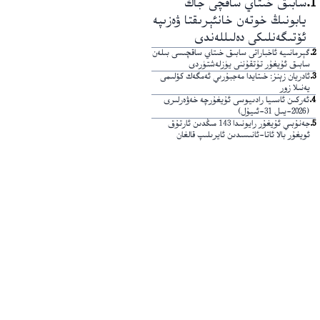
1
.
سابىق خىتاي ساقچى جاڭ
يابونىڭ خوتەن خانئېرىقتا ۋەزىپە
ئۆتىگەنلىكى دەلىللەندى
2
.
گېرمانىيە ئاخباراتى سابىق خىتاي ساقچىسى بىلەن
سابىق ئۇيغۇر تۇتقۇننى يۈزلەشتۈردى
3
.
ئادريان زېنز: خىتايدا مەجبۇرىي ئەمگەك كۆلىمى
يەنىلا زور
4
.
ئەركىن ئاسىيا رادىيوسى ئۇيغۇرچە خەۋەرلىرى
(2026-يىل 31-ئىيۇل)
5
.
جەنۇبىي ئۇيغۇر رايونىدا 143 مىڭدىن ئارتۇق
ئويغۇر بالا ئاتا-ئانىسىدىن ئايرىلىپ قالغان