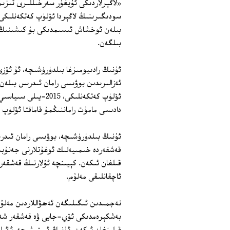
«لاگېرلاردىكى ئۇيغۇر سەرخىللىرى تىز
سودىگىرىنىڭ لاگېردا ئۆلۈپ كەتكەنلىك
بىلەن ئوخشاش ئىسىمدىكى بۇ كىشىنىڭ د
بىلگەن.
ئۇنىڭ رادىيومىزغا بىلدۈرۈشىچە، ئۇ ئۆزى 
ئۆلۈپ كەتكەنلىكى، 5
دادىسى مامۇت راماننىڭمۇ قاماقتا ئۆلۈپ
ئۇنىڭ بىلدۈرۈشىچە، بوۋىسى رامان ئىد
قەشقەردە خىمىيەلىك ئوغۇتلارنى جەنۇبىي
قىلغان ئىكەن. كېيىنچە ئۇلارنىڭ قەشقەر
ئاچقانلىقى مەلۇم.
نەجمىدىن ئىگىلىگەن ئەھۋاللاردىن مەلۇم
بەشكېرەمدىكى ئۆي-جايى ۋە قەشقەر شە