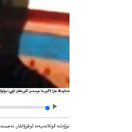
خىتاينىڭ جازا لاگېرىدا جېنىدىن ئايرىلغان ئۆي-مۈل
نۆۋەتتە گوللاندىيەدە ئوقۇۋاتقان نەجمىدىن