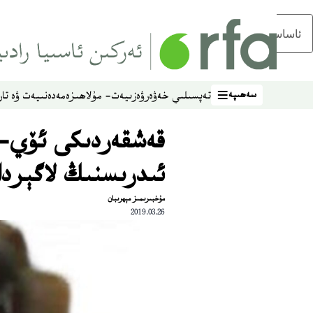
ئاساسلىق مەزمۇنغا ئاتلاڭ
سەھىپە
تەپسىلىي خەۋەر
ۋەزىيەت- مۇلاھىزە
مەدەنىيەت ۋە تار
سەھىپە
قەشقەردىكى ئۆي-م
ئىدرىسنىڭ لاگېردا
مۇخبىرىمىز مېھرىبان
2019.03.26