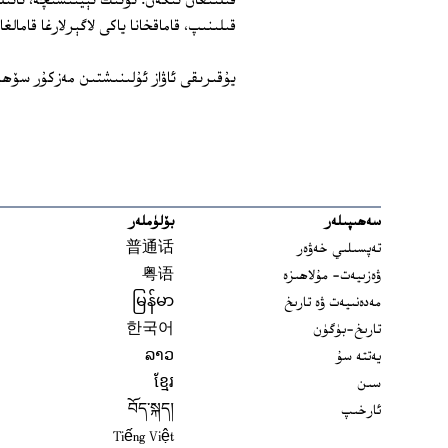
قىلىنىپ، قاماقخانا ياكى لاگېرلارغا قامالغ
يۇقىرىقى ئاۋاز ئۇلىنىشتىن مەزكۇر سۆھبە
سەھىپىلەر
بۆلۈملەر
تەپسىلىي خەۋەر
普通话
ۋەزىيەت- مۇلاھىزە
粤语
مەدەنىيەت ۋە تارىخ
မြန်မာ
تارىخ-بۈگۈن
한국어
يەتتە سۇ
ລາວ
سىن
ខ្មែរ
ئارخىپ
བོད་སྐད།
Tiếng Việt