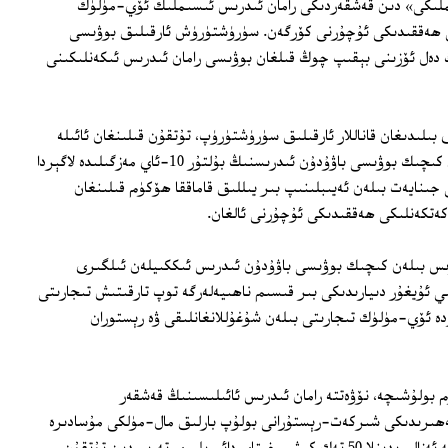
ىملىكى» دىن قەشقەردىكى رامان ئىدرىس ئىسىملىك ئۆي-مۈلۈك
ى ھەققىدىكى ئۇچۇرنى كۆرگەن. سۈرۈشتۈرۈش ئارقىلىق بوۋىسى
ەل ئۆزىنى بېقىپ چوڭ قىلغان بوۋىسى رامان ئىدرىس ئىكەنلىكىنى
بىلىدىغان قاناللار ئارقىلىق سۈرۈشتۈرۈپ، تۇتقۇن قىلىنغان ئائىلە
ئەزالىرىدىن بوۋىسى رامان ئىدرىس بىلەن كىچىك بوۋىسى باۋۇدۇن ئىدرىسنىڭ بۇلتۇر 10-ئاي مەزگىلىدە لاگېردا
201-يىلى سىياسىي جىنايەت بىلەن ئەيىبلىنىپ بىر يىللىق قاماققا ھۆكۈم قىلىنغان
 كەتكەنلىكى ھەققىدىكى ئۇچۇرنى ئالغان.
رىس بىلەن كىچىك بوۋىسى باۋۇدۇن ئىدرىس ئىككىيلەن ئىلگىرى
 ئۇيغۇر دىيارىدىكى بىر قىسىم ناھىيەلەرگە توپ تارقىتىش تىجارىتى
دە ئۆي-مۈلۈك تىجارىتى بىلەن شۇغۇللانغانلىقى ۋە رېستوران
 بولۇشىچە، نۆۋەتتە رامان ئىدرىس ئائىلىسىنىڭ قەشقەر
ھىرىدىكى شىركەت-رېستۇرانى بولۇپ بارلىق مال-مۈلكى مۇسادىرە