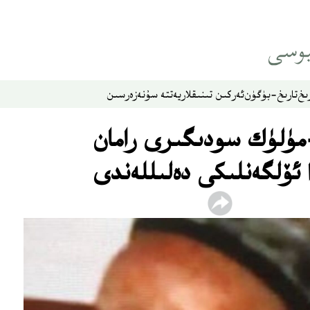
ىخ
تارىخ-بۈگۈن
ئەركىن تىنىقلار
يەتتە سۇ
نەزەر
سىن
ۈلۈك سودىگىرى رامان
 ئۆلگەنلىكى دەلىللەندى