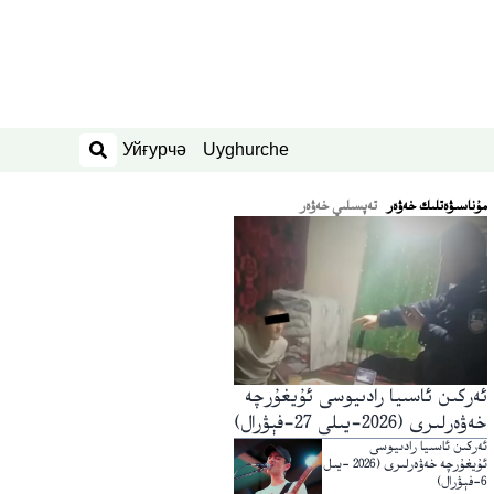
Уйғурчә
Uyghurche
ئىزدەش
ﻣﯘﻧﺎﺳﯩﯟﻩﺗﻠﯩﻚ ﺧﻪﯞﻩﺭ
تەپسىلىي خەۋەر
ئەركىن ئاسىيا رادىيوسى ئۇيغۇرچە
خەۋەرلىرى (2026-يىلى 27-فېۋرال)
ئەركىن ئاسىيا رادىيوسى
ئۇيغۇرچە خەۋەرلىرى (2026 -يىل
6-فېۋرال)