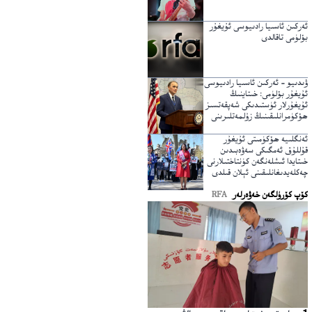
ئەركىن ئاسىيا رادىيوسى ئۇيغۇر
بۆلۈمى تاقالدى
ۋىدىيو – ئەركىن ئاسىيا رادىيوسى
ئۇيغۇر بۆلۈمى: خىتاينىڭ
ئۇيغۇرلار ئۈستىدىكى شەپقەتسىز
ھۆكۈمرانلىقىنىڭ زۇلمەتلىرىنى
يېرىپ ئۆتكۈچى نۇر
ئەنگلىيە ھۆكۈمىتى ئۇيغۇر
قۇللۇق ئەمگىكى سەۋەبىدىن
خىتايدا ئىشلەنگەن كۈنتاختىلارنى
چەكلەيدىغانلىقىنى ئېلان قىلدى
كۆپ كۆرۈلگەن خەۋەرلەر
RFA